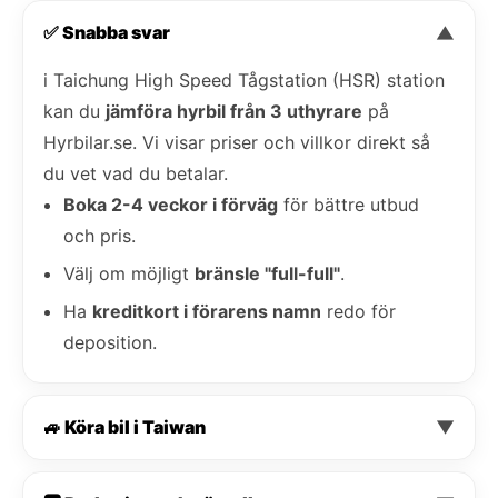
✅ Snabba svar
▼
i Taichung High Speed Tågstation (HSR) station
kan du
jämföra hyrbil från 3 uthyrare
på
Hyrbilar.se. Vi visar priser och villkor direkt så
du vet vad du betalar.
Boka 2-4 veckor i förväg
för bättre utbud
och pris.
Välj om möjligt
bränsle "full-full"
.
Ha
kreditkort i förarens namn
redo för
deposition.
🚙 Köra bil i Taiwan
▼