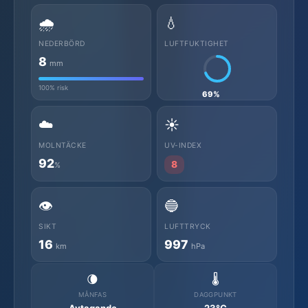
🌧️
💧
NEDERBÖRD
LUFTFUKTIGHET
8
mm
100% risk
69%
☁️
☀️
MOLNTÄCKE
UV-INDEX
92
8
%
👁️
🔵
SIKT
LUFTTRYCK
16
997
km
hPa
🌘
🌡️
MÅNFAS
DAGGPUNKT
Avtagande
23°C