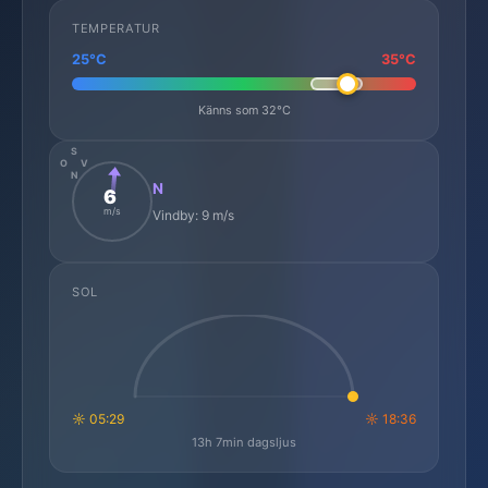
TEMPERATUR
25°C
35°C
Känns som 32°C
S
O
V
N
N
6
m/s
Vindby: 9 m/s
SOL
☼ 05:29
☼ 18:36
13h 7min dagsljus