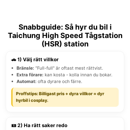
Snabbguide: Så hyr du bil i
Taichung High Speed Tågstation
(HSR) station
🚗 1) Välj rätt villkor
Bränsle:
"Full-full" är oftast mest rättvist.
Extra förare:
kan kosta - kolla innan du bokar.
Automat:
ofta dyrare och färre.
Proffstips: Billigast pris + dyra villkor = dyr
hyrbil i cosplay.
🪪 2) Ha rätt saker redo