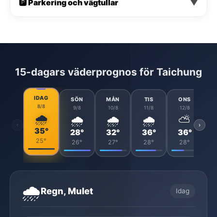
🅿️ Parkering och vägtullar
▼
15-dagars väderprognos för Taichung
IDAG
SÖN
MÅN
TIS
ONS
8/8
9/8
10/8
11/8
12/8
🌧️
🌧️
🌧️
🌧️
⛅
‹
›
35°
28°
32°
36°
36°
25°
26°
27°
28°
28°
🌧️
Regn, Mulet
Idag