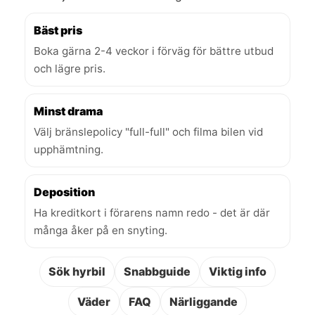
Bäst pris
Boka gärna 2-4 veckor i förväg för bättre utbud
och lägre pris.
Minst drama
Välj bränslepolicy "full-full" och filma bilen vid
upphämtning.
Deposition
Ha kreditkort i förarens namn redo - det är där
många åker på en snyting.
Sök hyrbil
Snabbguide
Viktig info
Väder
FAQ
Närliggande