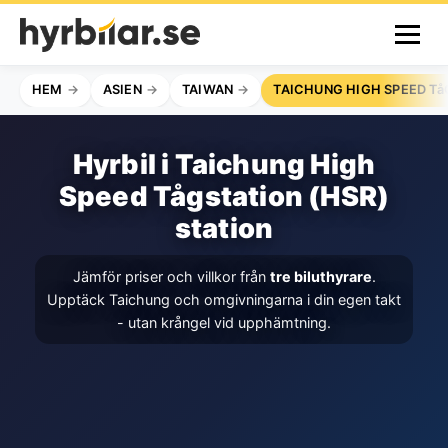
HEM
ASIEN
TAIWAN
TAICHUNG HIGH SPEED Tå
Hyrbil i Taichung High
Speed Tågstation (HSR)
station
Jämför priser och villkor från
tre biluthyrare
.
Upptäck Taichung och omgivningarna i din egen takt
- utan krångel vid upphämtning.