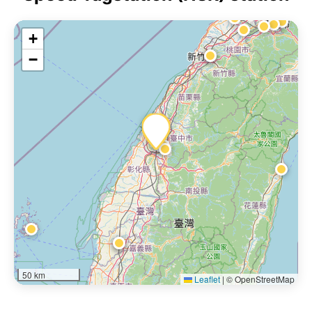
+
−
50 km
Leaflet
|
© OpenStreetMap