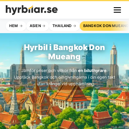
HEM
ASIEN
THAILAND
BANGKOK DON MUEANG
Hyrbil i Bangkok Don
Mueang
Jämför priser och villkor från
en biluthyrare
.
Upptäck Bangkok och omgivningarna i din egen takt
- utan krångel vid upphämtning.