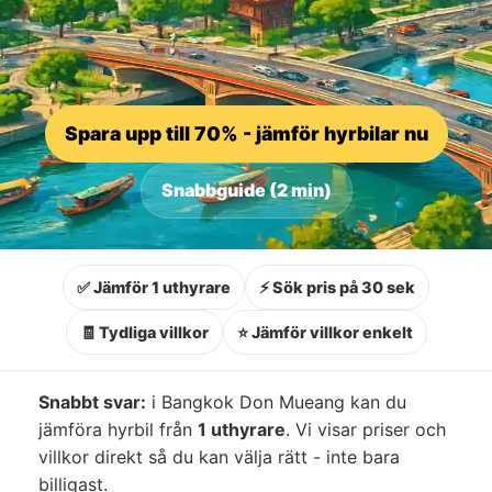
Spara upp till 70% - jämför hyrbilar nu
Snabbguide (2 min)
✅ Jämför 1 uthyrare
⚡ Sök pris på 30 sek
🧾 Tydliga villkor
⭐ Jämför villkor enkelt
Snabbt svar:
i Bangkok Don Mueang kan du
jämföra hyrbil från
1 uthyrare
. Vi visar priser och
villkor direkt så du kan välja rätt - inte bara
billigast.