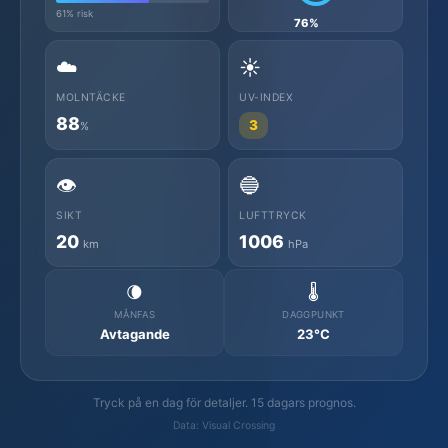
61% risk
76%
☁️
☀️
MOLNTÄCKE
UV-INDEX
88
3
%
👁️
🔵
SIKT
LUFTTRYCK
20
1006
km
hPa
🌘
🌡️
MÅNFAS
DAGGPUNKT
Avtagande
23°C
Tryck på en dag för detaljer. 15 dagars prognos.
Data: Visual Crossing