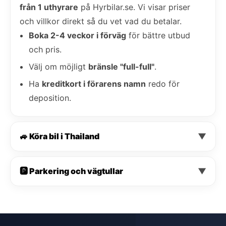
från 1 uthyrare
på Hyrbilar.se. Vi visar priser
och villkor direkt så du vet vad du betalar.
Boka 2-4 veckor i förväg
för bättre utbud
och pris.
Välj om möjligt
bränsle "full-full"
.
Ha
kreditkort i förarens namn
redo för
deposition.
🚙 Köra bil i Thailand
▼
🅿️ Parkering och vägtullar
▼