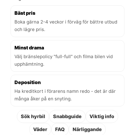
Bäst pris
Boka gärna 2-4 veckor i förväg för bättre utbud
och lägre pris.
Minst drama
Välj bränslepolicy "full-full" och filma bilen vid
upphämtning.
Deposition
Ha kreditkort i förarens namn redo - det är där
många åker på en snyting.
Sök hyrbil
Snabbguide
Viktig info
Väder
FAQ
Närliggande