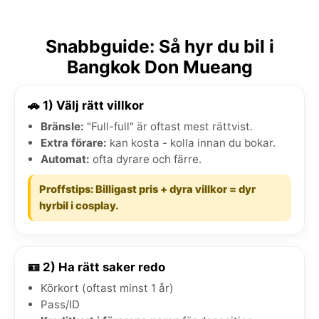
Snabbguide: Så hyr du bil i
Bangkok Don Mueang
🚗 1) Välj rätt villkor
Bränsle:
"Full-full" är oftast mest rättvist.
Extra förare:
kan kosta - kolla innan du bokar.
Automat:
ofta dyrare och färre.
Proffstips: Billigast pris + dyra villkor = dyr
hyrbil i cosplay.
🪪 2) Ha rätt saker redo
Körkort (oftast minst 1 år)
Pass/ID