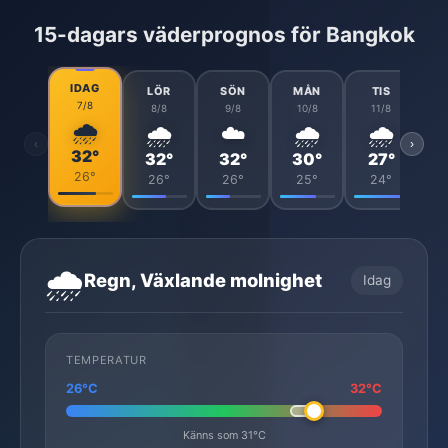
15-dagars väderprognos för Bangkok
IDAG
LÖR
SÖN
MÅN
TIS
7/8
8/8
9/8
10/8
11/8
🌧️
🌧️
☁️
🌧️
🌧️
‹
›
32°
32°
32°
30°
27°
26°
26°
26°
25°
24°
🌧️
Regn, Växlande molnighet
Idag
TEMPERATUR
26°C
32°C
Känns som 31°C