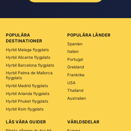
POPULÄRA
POPULÄRA LÄNDER
DESTINATIONER
Spanien
Hyrbil Malaga flygplats
Italien
Hyrbil Alicante flygplats
Portugal
Hyrbil Barcelona flygplats
Grekland
Hyrbil Palma de Mallorca
Frankrike
flygplats
USA
Hyrbil Madrid flygplats
Thailand
Hyrbil Arlanda flygplats
Australien
Hyrbil Phuket flygplats
Hyrbil Rom flygplats
LÄS VÅRA GUIDER
VÄRLDSDELAR
Första gången du hyr bil
Europa