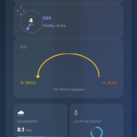
S
O
V
N
SSV
4
m/s
Vindby: 9 m/s
SOL
☼ 06:03
☼ 18:43
12h 40min dagsljus
🌧️
💧
NEDERBÖRD
LUFTFUKTIGHET
8.1
mm