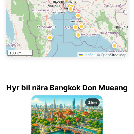
100 km
Leaflet
|
© OpenStreetMap
Hyr bil nära Bangkok Don Mueang
2 km