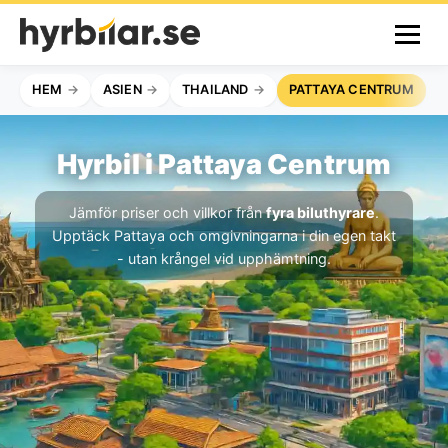
HEM
ASIEN
THAILAND
PATTAYA CENTRUM
Hyrbil i Pattaya Centrum
Jämför priser och villkor från
fyra biluthyrare
.
Upptäck Pattaya och omgivningarna i din egen takt
- utan krångel vid upphämtning.