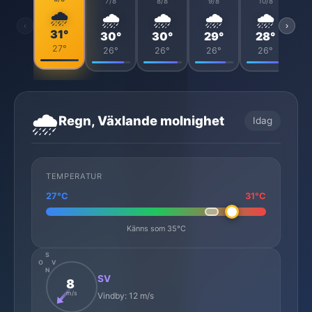
7/8
8/8
9/8
10/8
🌧️
🌧️
🌧️
🌧️
🌧️
‹
›
31°
30°
30°
29°
28°
27°
26°
26°
26°
26°
🌧️
Regn, Växlande molnighet
Idag
TEMPERATUR
27°C
31°C
Känns som 35°C
S
O
V
N
SV
8
m/s
Vindby: 12 m/s