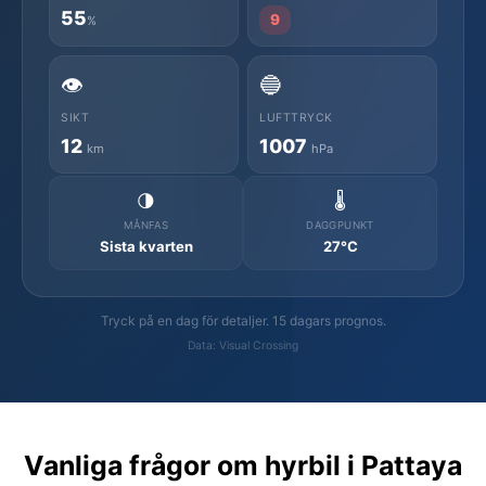
55
9
%
👁️
🔵
SIKT
LUFTTRYCK
12
1007
km
hPa
🌗
🌡️
MÅNFAS
DAGGPUNKT
Sista kvarten
27°C
Tryck på en dag för detaljer. 15 dagars prognos.
Data: Visual Crossing
Vanliga frågor om hyrbil i Pattaya