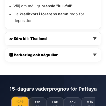
Välj om möjligt
bränsle "full-full"
.
Ha
kreditkort i förarens namn
redo för
deposition.
🚙 Köra bil i Thailand
▼
🅿️ Parkering och vägtullar
▼
15-dagars väderprognos för Pattaya
IDAG
FRE
LÖR
SÖN
MÅN
6/8