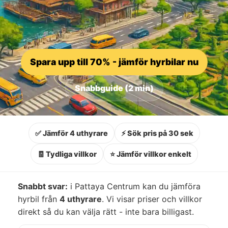
Spara upp till 70% - jämför hyrbilar nu
Snabbguide (2 min)
✅ Jämför 4 uthyrare
⚡ Sök pris på 30 sek
🧾 Tydliga villkor
⭐ Jämför villkor enkelt
Snabbt svar:
i Pattaya Centrum kan du jämföra
hyrbil från
4 uthyrare
. Vi visar priser och villkor
direkt så du kan välja rätt - inte bara billigast.