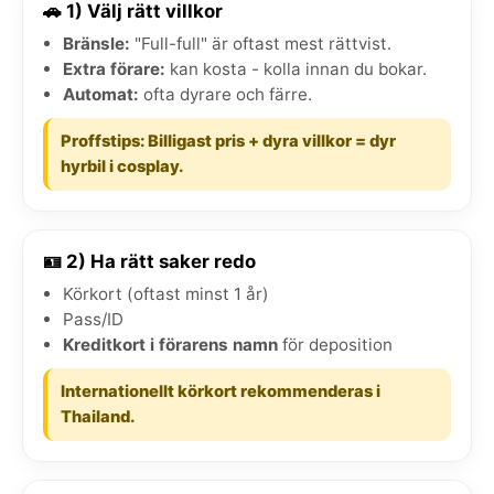
🚗 1) Välj rätt villkor
Bränsle:
"Full-full" är oftast mest rättvist.
Extra förare:
kan kosta - kolla innan du bokar.
Automat:
ofta dyrare och färre.
Proffstips: Billigast pris + dyra villkor = dyr
hyrbil i cosplay.
🪪 2) Ha rätt saker redo
Körkort (oftast minst 1 år)
Pass/ID
Kreditkort i förarens namn
för deposition
Internationellt körkort rekommenderas i
Thailand.