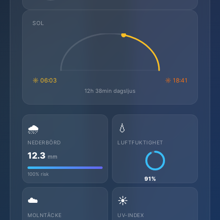
SOL
☼ 06:03
☼ 18:41
12h 38min dagsljus
🌧️
💧
NEDERBÖRD
LUFTFUKTIGHET
12.3
mm
100% risk
91%
☁️
☀️
MOLNTÄCKE
UV-INDEX