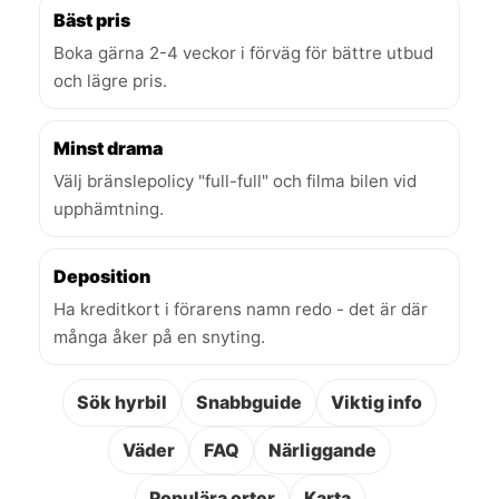
Bäst pris
Boka gärna 2-4 veckor i förväg för bättre utbud
och lägre pris.
Minst drama
Välj bränslepolicy "full-full" och filma bilen vid
upphämtning.
Deposition
Ha kreditkort i förarens namn redo - det är där
många åker på en snyting.
Sök hyrbil
Snabbguide
Viktig info
Väder
FAQ
Närliggande
Populära orter
Karta