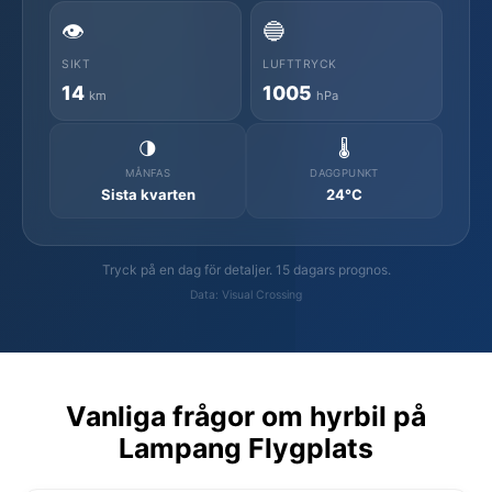
👁️
🔵
SIKT
LUFTTRYCK
14
1005
km
hPa
🌗
🌡️
MÅNFAS
DAGGPUNKT
Sista kvarten
24°C
Tryck på en dag för detaljer. 15 dagars prognos.
Data: Visual Crossing
Vanliga frågor om hyrbil på
Lampang Flygplats