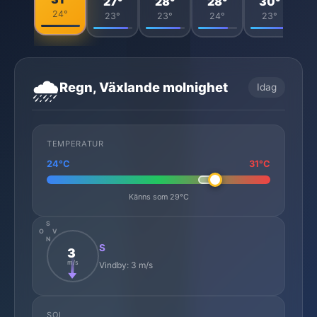
27°
28°
28°
30°
24°
23°
23°
24°
23°
🌧️
Regn, Växlande molnighet
Idag
TEMPERATUR
24°C
31°C
Känns som 29°C
S
O
V
N
S
3
m/s
Vindby: 3 m/s
SOL