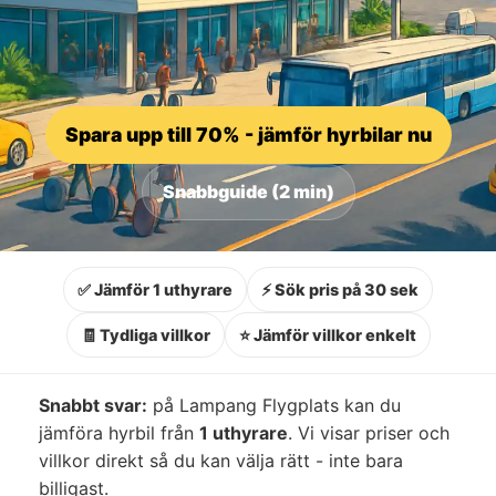
Spara upp till 70% - jämför hyrbilar nu
Snabbguide (2 min)
✅ Jämför 1 uthyrare
⚡ Sök pris på 30 sek
🧾 Tydliga villkor
⭐ Jämför villkor enkelt
Snabbt svar:
på Lampang Flygplats kan du
jämföra hyrbil från
1 uthyrare
. Vi visar priser och
villkor direkt så du kan välja rätt - inte bara
billigast.