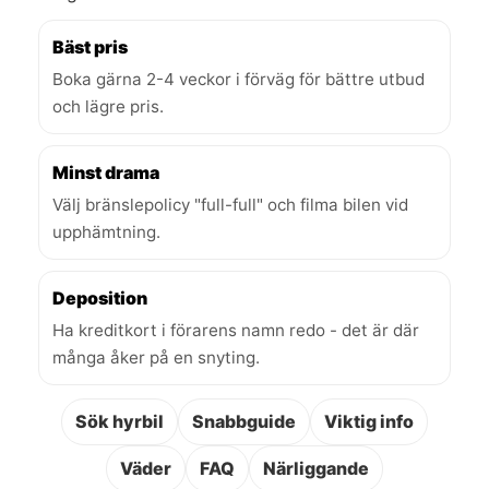
Bäst pris
Boka gärna 2-4 veckor i förväg för bättre utbud
och lägre pris.
Minst drama
Välj bränslepolicy "full-full" och filma bilen vid
upphämtning.
Deposition
Ha kreditkort i förarens namn redo - det är där
många åker på en snyting.
Sök hyrbil
Snabbguide
Viktig info
Väder
FAQ
Närliggande