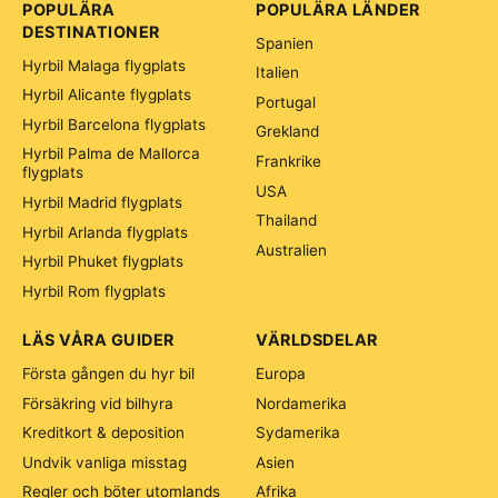
POPULÄRA
POPULÄRA LÄNDER
DESTINATIONER
Spanien
Hyrbil Malaga flygplats
Italien
Hyrbil Alicante flygplats
Portugal
Hyrbil Barcelona flygplats
Grekland
Hyrbil Palma de Mallorca
Frankrike
flygplats
USA
Hyrbil Madrid flygplats
Thailand
Hyrbil Arlanda flygplats
Australien
Hyrbil Phuket flygplats
Hyrbil Rom flygplats
LÄS VÅRA GUIDER
VÄRLDSDELAR
Första gången du hyr bil
Europa
Försäkring vid bilhyra
Nordamerika
Kreditkort & deposition
Sydamerika
Undvik vanliga misstag
Asien
Regler och böter utomlands
Afrika