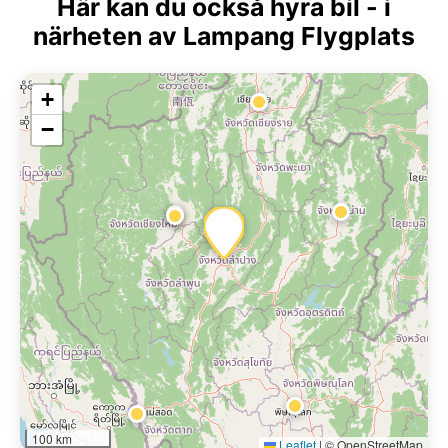
Här kan du också hyra bil - i
närheten av Lampang Flygplats
+
−
100 km
Leaflet
|
© OpenStreetMap