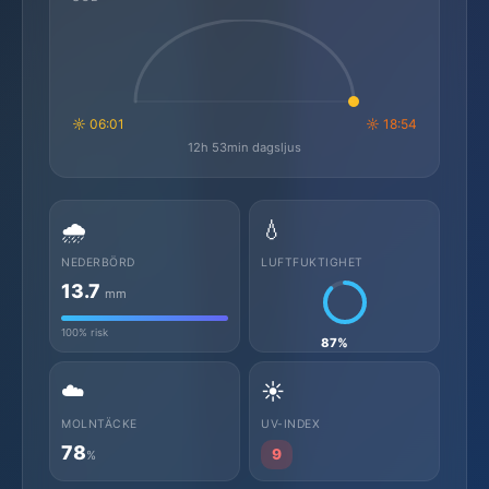
☼ 06:01
☼ 18:54
12h 53min dagsljus
🌧️
💧
NEDERBÖRD
LUFTFUKTIGHET
13.7
mm
100% risk
87%
☁️
☀️
MOLNTÄCKE
UV-INDEX
78
9
%