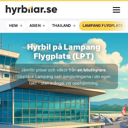
HEM
ASIEN
THAILAND
LAMPANG FLYGPLATS
Hyrbil på Lampang
Flygplats (LPT)
Jämför priser och villkor från
en biluthyrare
.
Upptäck Lampang och omgivningarna i din egen
takt - utan krångel vid upphämtning.