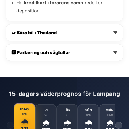
Ha
kreditkort i förarens namn
redo för
deposition.
🚙 Köra bil i Thailand
▼
🅿️ Parkering och vägtullar
▼
15-dagars väderprognos för Lampang
IDAG
FRE
LÖR
SÖN
MÅN
6/8
7/8
8/8
9/8
10/8
🌧️
🌧️
🌧️
🌧️
🌧️
‹
›
31°