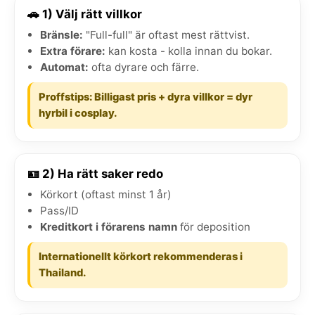
🚗 1) Välj rätt villkor
Bränsle:
"Full-full" är oftast mest rättvist.
Extra förare:
kan kosta - kolla innan du bokar.
Automat:
ofta dyrare och färre.
Proffstips: Billigast pris + dyra villkor = dyr
hyrbil i cosplay.
🪪 2) Ha rätt saker redo
Körkort (oftast minst 1 år)
Pass/ID
Kreditkort i förarens namn
för deposition
Internationellt körkort rekommenderas i
Thailand.