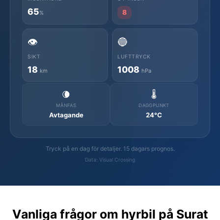
65
8
%
👁️
🔵
SIKT
LUFTTRYCK
18
1008
km
hPa
🌘
🌡️
MÅNFAS
DAGGPUNKT
Avtagande
24°C
Tryck på en dag för detaljer. 15 dagars prognos.
Data: Visual Crossing
Vanliga frågor om hyrbil på Surat