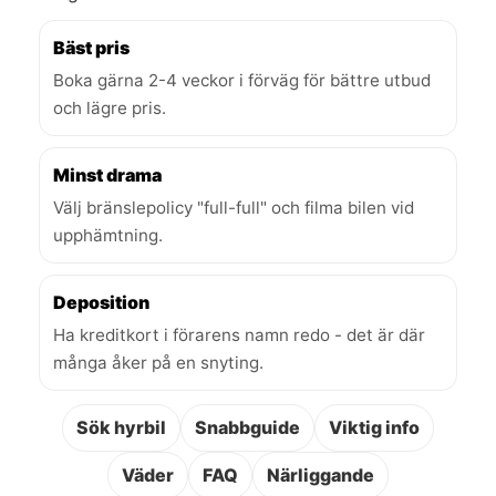
Bäst pris
Boka gärna 2-4 veckor i förväg för bättre utbud
och lägre pris.
Minst drama
Välj bränslepolicy "full-full" och filma bilen vid
upphämtning.
Deposition
Ha kreditkort i förarens namn redo - det är där
många åker på en snyting.
Sök hyrbil
Snabbguide
Viktig info
Väder
FAQ
Närliggande