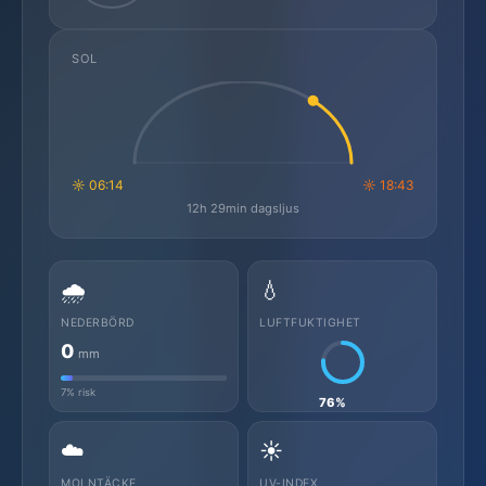
SOL
☼ 06:14
☼ 18:43
12h 29min dagsljus
🌧️
💧
NEDERBÖRD
LUFTFUKTIGHET
0
mm
7% risk
76%
☁️
☀️
MOLNTÄCKE
UV-INDEX