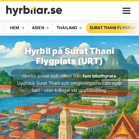
HEM
ASIEN
THAILAND
SURAT THANI FLYGPLAT
Hyrbil på Surat Thani
Flygplats (URT)
Jämför priser och villkor från
fem biluthyrare
.
Upptäck Surat Thani och omgivningarna i din egen
takt - utan krångel vid upphämtning.