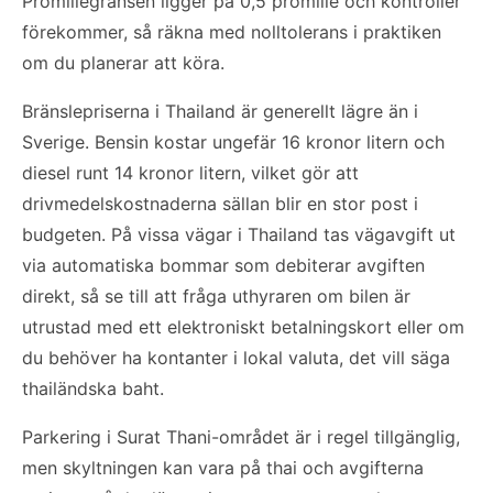
Promillegränsen ligger på 0,5 promille och kontroller
förekommer, så räkna med nolltolerans i praktiken
om du planerar att köra.
Bränslepriserna i Thailand är generellt lägre än i
Sverige. Bensin kostar ungefär 16 kronor litern och
diesel runt 14 kronor litern, vilket gör att
drivmedelskostnaderna sällan blir en stor post i
budgeten. På vissa vägar i Thailand tas vägavgift ut
via automatiska bommar som debiterar avgiften
direkt, så se till att fråga uthyraren om bilen är
utrustad med ett elektroniskt betalningskort eller om
du behöver ha kontanter i lokal valuta, det vill säga
thailändska baht.
Parkering i Surat Thani-området är i regel tillgänglig,
men skyltningen kan vara på thai och avgifterna