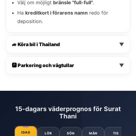
Välj om möjligt
bränsle "full-full"
.
Ha
kreditkort i förarens namn
redo för
deposition.
🚙 Köra bil i Thailand
▼
🅿️ Parkering och vägtullar
▼
15-dagars väderprognos för Surat
Thani
IDAG
LÖR
SÖN
MÅN
TIS