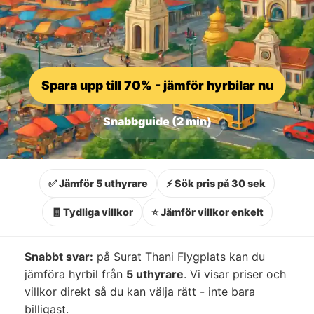
Spara upp till 70% - jämför hyrbilar nu
Snabbguide (2 min)
✅ Jämför 5 uthyrare
⚡ Sök pris på 30 sek
🧾 Tydliga villkor
⭐ Jämför villkor enkelt
Snabbt svar:
på Surat Thani Flygplats kan du
jämföra hyrbil från
5 uthyrare
. Vi visar priser och
villkor direkt så du kan välja rätt - inte bara
billigast.