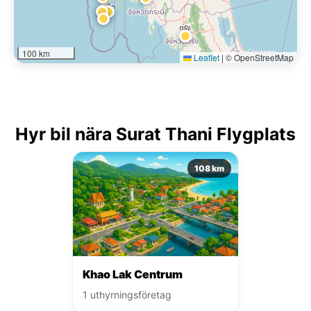
100 km
Leaflet
|
© OpenStreetMap
Hyr bil nära Surat Thani Flygplats
108 km
Khao Lak Centrum
1 uthyrningsföretag