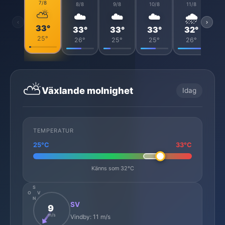
7/8
8/8
9/8
10/8
11/8
⛅
☁️
☁️
☁️
🌧️
‹
›
33°
33°
33°
33°
32°
25°
26°
25°
25°
26°
⛅
Växlande molnighet
Idag
TEMPERATUR
25°C
33°C
Känns som 32°C
S
O
V
N
SV
9
m/s
Vindby: 11 m/s