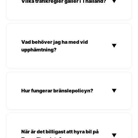
Vilka trafikregler gäller i Thailand?
▼
Vad behöver jag ha med vid
▼
upphämtning?
Hur fungerar bränslepolicyn?
▼
När är det billigast att hyra bil på
▼