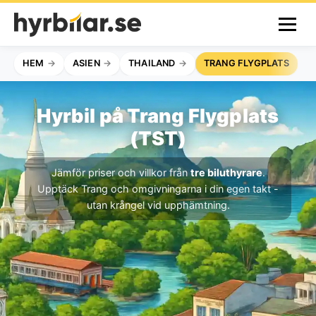
HEM
ASIEN
THAILAND
TRANG FLYGPLATS
Hyrbil på Trang Flygplats
(TST)
Jämför priser och villkor från
tre biluthyrare
.
Upptäck Trang och omgivningarna i din egen takt -
utan krångel vid upphämtning.