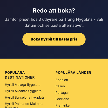
Redo att boka?
Jämför priset hos 3 uthyrare på Trang Flygplats - välj
datum och se bästa alternativet.
Boka hyrbil till bästa pris
POPULÄRA
POPULÄRA LÄNDER
DESTINATIONER
Spanien
Hyrbil Malaga flygplats
Italien
Hyrbil Alicante flygplats
Portugal
Hyrbil Barcelona flygplats
Grekland
Hyrbil Palma de Mallorca
Frankrike
flygplats