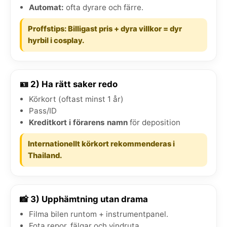
Automat:
ofta dyrare och färre.
Proffstips: Billigast pris + dyra villkor = dyr
hyrbil i cosplay.
🪪 2) Ha rätt saker redo
Körkort (oftast minst 1 år)
Pass/ID
Kreditkort i förarens namn
för deposition
Internationellt körkort rekommenderas i
Thailand.
📸 3) Upphämtning utan drama
Filma bilen runtom + instrumentpanel.
Fota repor, fälgar och vindruta.