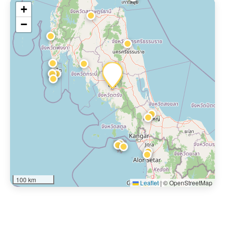
+
−
100 km
Leaflet
|
© OpenStreetMap