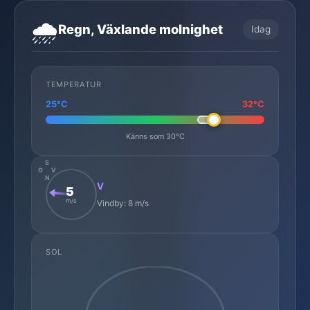
🌧️
Regn, Växlande molnighet
Idag
TEMPERATUR
25°C
32°C
Känns som 30°C
S
O
V
N
V
5
m/s
Vindby: 8 m/s
SOL