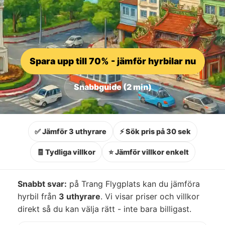
Spara upp till 70% - jämför hyrbilar nu
Snabbguide (2 min)
✅ Jämför 3 uthyrare
⚡ Sök pris på 30 sek
🧾 Tydliga villkor
⭐ Jämför villkor enkelt
Snabbt svar:
på Trang Flygplats kan du jämföra
hyrbil från
3 uthyrare
. Vi visar priser och villkor
direkt så du kan välja rätt - inte bara billigast.