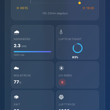
☼ 06:15
☼ 18:38
12h 23min dagsljus
🌧️
💧
NEDERBÖRD
LUFTFUKTIGHET
2.3
mm
100% risk
83%
☁️
☀️
MOLNTÄCKE
UV-INDEX
77
9
%
👁️
🔵
SIKT
LUFTTRYCK