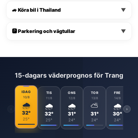
🚙 Köra bil i Thailand
▼
🅿️ Parkering och vägtullar
▼
15-dagars väderprognos för Trang
IDAG
TIS
ONS
TOR
FRE
10/8
11/8
12/8
13/8
14/8
🌧️
🌧️
🌧️
⛅
🌧️
‹
›
32°
32°
31°
31°
30°
25°
25°
24°
24°
24°