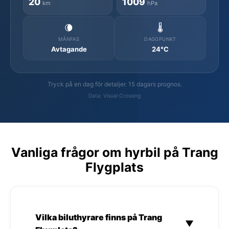
20
1009
km
hPa
🌘
🌡️
MÅNFAS
DAGGPUNKT
Avtagande
24°C
Tryck på en dag för detaljer. 15 dagars prognos.
Data: Visual Crossing
Vanliga frågor om hyrbil på Trang
Flygplats
Vilka biluthyrare finns på Trang
▼