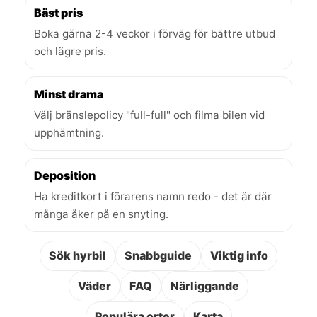
Bäst pris
Boka gärna 2-4 veckor i förväg för bättre utbud
och lägre pris.
Minst drama
Välj bränslepolicy "full-full" och filma bilen vid
upphämtning.
Deposition
Ha kreditkort i förarens namn redo - det är där
många åker på en snyting.
Sök hyrbil
Snabbguide
Viktig info
Väder
FAQ
Närliggande
Populära orter
Karta