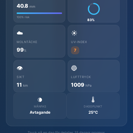
40.8
mm
100% risk
83%
☁️
☀️
MOLNTÄCKE
UV-INDEX
99
7
%
👁️
🔵
SIKT
LUFTTRYCK
11
1009
km
hPa
🌘
🌡️
MÅNFAS
DAGGPUNKT
Avtagande
25°C
Tryck på en dag för detaljer. 15 dagars prognos.