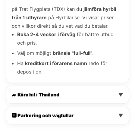
på Trat Flygplats (TDX) kan du
jämföra hyrbil
från 1 uthyrare
på Hyrbilar.se. Vi visar priser
och villkor direkt så du vet vad du betalar.
Boka 2-4 veckor i förväg
för bättre utbud
och pris.
Välj om möjligt
bränsle "full-full"
.
Ha
kreditkort i förarens namn
redo för
deposition.
🚙 Köra bil i Thailand
▼
🅿️ Parkering och vägtullar
▼