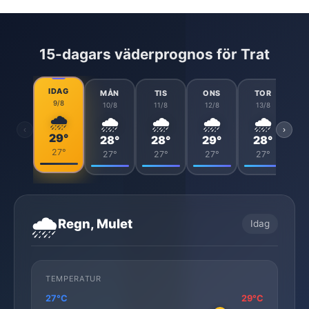
15-dagars väderprognos för Trat
IDAG
MÅN
TIS
ONS
TOR
9/8
10/8
11/8
12/8
13/8
🌧️
🌧️
🌧️
🌧️
🌧️
‹
›
29°
28°
28°
29°
28°
27°
27°
27°
27°
27°
🌧️
Regn, Mulet
Idag
TEMPERATUR
27°C
29°C