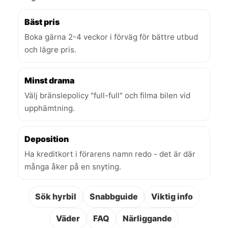
Bäst pris
Boka gärna 2-4 veckor i förväg för bättre utbud
och lägre pris.
Minst drama
Välj bränslepolicy "full-full" och filma bilen vid
upphämtning.
Deposition
Ha kreditkort i förarens namn redo - det är där
många åker på en snyting.
Sök hyrbil
Snabbguide
Viktig info
Väder
FAQ
Närliggande