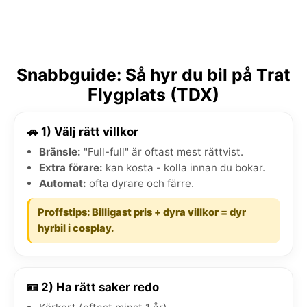
Snabbguide: Så hyr du bil på Trat
Flygplats (TDX)
🚗 1) Välj rätt villkor
Bränsle:
"Full-full" är oftast mest rättvist.
Extra förare:
kan kosta - kolla innan du bokar.
Automat:
ofta dyrare och färre.
Proffstips: Billigast pris + dyra villkor = dyr
hyrbil i cosplay.
🪪 2) Ha rätt saker redo