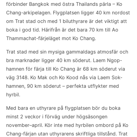
förbinder Bangkok med östra Thailands pärla – Ko
Chang-arkipelagen. Flygplatsen ligger 40 km nordost
om Trat stad och med 1 biluthyrare är det viktigt att
boka i god tid. Härifrån är det bara 70 km till Ao
Thammachat-färjeläget mot Ko Chang.
Trat stad med sin mysiga gammaldags atmosfär och
bra marknader ligger 40 km söderut. Laem Ngop-
hamnen för färja till Ko Chang är 68 km söderut via
väg 3148. Ko Mak och Ko Kood nås via Laem Sok-
hamnen, 90 km söderut – perfekta utflykter med
hyrbil.
Med bara en uthyrare på flygplatsen bör du boka
minst 2 veckor i förväg under högsäsongen
november–april. Kör inte med hyrbilen ombord på Ko
Chang-färjan utan uthyrarens skriftliga tillstånd. Trat