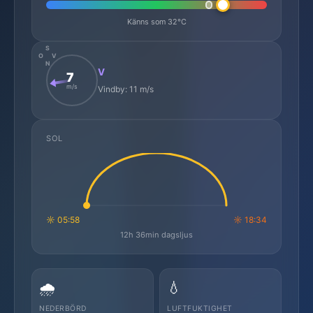
Känns som 32°C
S
O
V
N
V
7
m/s
Vindby: 11 m/s
SOL
☼ 05:58
☼ 18:34
12h 36min dagsljus
🌧️
💧
NEDERBÖRD
LUFTFUKTIGHET