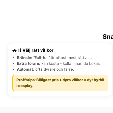
Sna
🚗 1) Välj rätt villkor
Bränsle:
"Full-full" är oftast mest rättvist.
Extra förare:
kan kosta - kolla innan du bokar.
Automat:
ofta dyrare och färre.
Proffstips: Billigast pris + dyra villkor = dyr hyrbil
i cosplay.