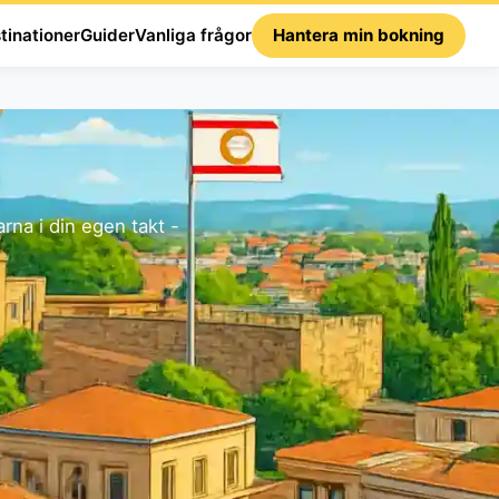
tinationer
Guider
Vanliga frågor
Hantera min bokning
rna i din egen takt -