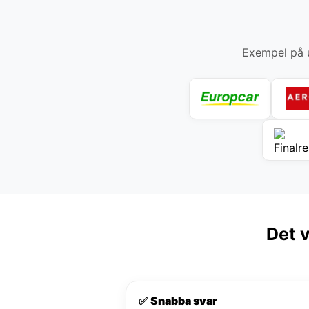
Exempel på u
Det v
✅ Snabba svar