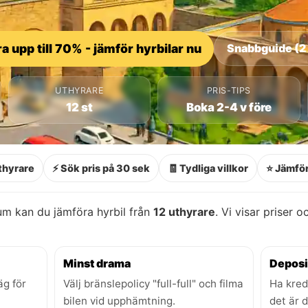
a upp till 70% - jämför hyrbilar nu
Snabbguide (2
UTHYRARE
PRIS-TIPS
12 st
Boka 2-4 v före
thyrare
⚡ Sök pris på 30 sek
🧾 Tydliga villkor
⭐ Jämför
um kan du jämföra hyrbil från
12 uthyrare
. Vi visar priser o
Minst drama
Deposi
äg för
Välj bränslepolicy "full-full" och filma
Ha kred
bilen vid upphämtning.
det är 