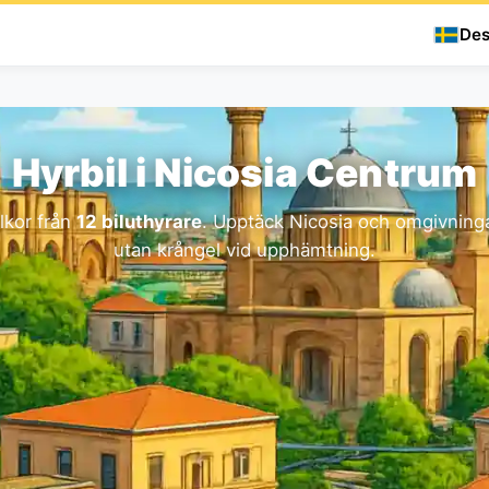
Des
Hyrbil i Nicosia Centrum
llkor från
12 biluthyrare
. Upptäck Nicosia och omgivninga
utan krångel vid upphämtning.