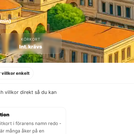
 min)
KÖRKORT
Int. krävs
 villkor enkelt
ch villkor direkt så du kan
tion
itkort i förarens namn redo -
där många åker på en