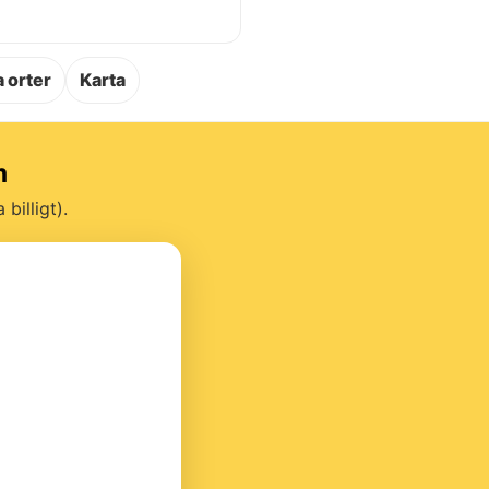
.
 orter
Karta
m
billigt).