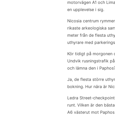
motorvägen A1 och Limas
en upplevelse i sig.
Nicosia centrum rymmer
rikaste arkeologiska sa
meter från de flesta uth
uthyrare med parkering
Kör tidigt på morgonen o
Undvik rusningstrafik p
och lämna den i Paphos
Ja, de flesta större uthy
bokning. Hur nära är Nic
Ledra Street-checkpointe
runt. Vilken är den bäs
A6 västerut mot Paphos 