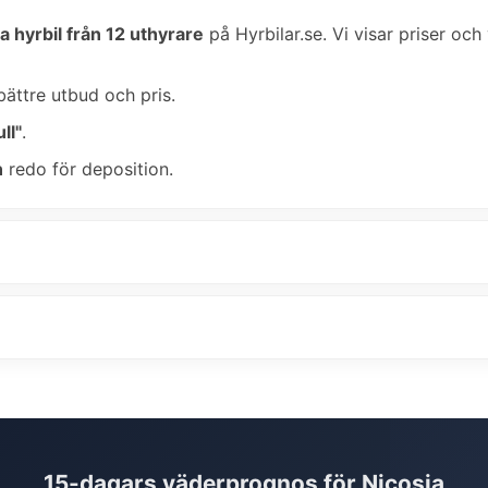
a hyrbil från 12 uthyrare
på Hyrbilar.se. Vi visar priser och
bättre utbud och pris.
ll"
.
n
redo för deposition.
15-dagars väderprognos för Nicosia