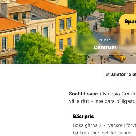
Spar
PLATS
Centrum
✅ Jämför 12 u
Snabbt svar:
i Nicosia Centr
välja rätt - inte bara billigast.
Bäst pris
Boka gärna 2-4 veckor i förv
bättre utbud och lägre pris.