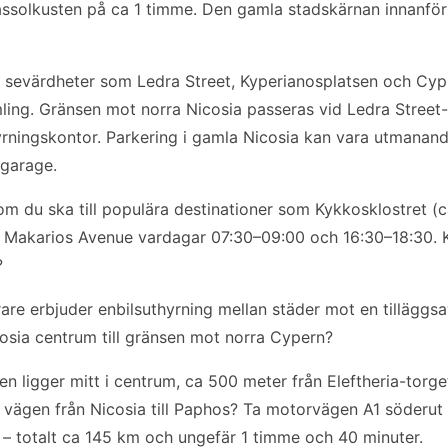
solkusten på ca 1 timme. Den gamla stadskärnan innanför
 sevärdheter som Ledra Street, Kyperianosplatsen och C
mling. Gränsen mot norra Nicosia passeras vid Ledra Street
yrningskontor. Parkering i gamla Nicosia kan vara utmanande –
sgarage.
m du ska till populära destinationer som Kykkosklostret (c
å Makarios Avenue vardagar 07:30–09:00 och 16:30–18:30. Ka
?
rare erbjuder enbilsuthyrning mellan städer mot en tilläggsa
osia centrum till gränsen mot norra Cypern?
n ligger mitt i centrum, ca 500 meter från Eleftheria-torg
ta vägen från Nicosia till Paphos? Ta motorvägen A1 söderu
– totalt ca 145 km och ungefär 1 timme och 40 minuter.