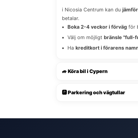
i Nicosia Centrum kan du
jämför
betalar.
Boka 2-4 veckor i förväg
för 
Välj om möjligt
bränsle "full-fu
Ha
kreditkort i förarens nam
🚙 Köra bil i Cypern
🅿️ Parkering och vägtullar