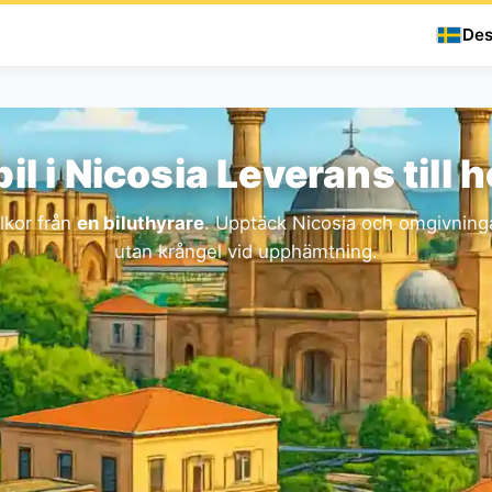
Des
il i Nicosia Leverans till h
llkor från
en biluthyrare
. Upptäck Nicosia och omgivninga
utan krångel vid upphämtning.