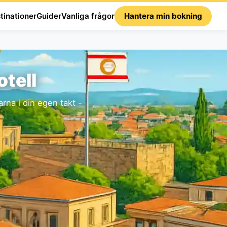
tinationer
Guider
Vanliga frågor
Hantera min bokning
otell
rna i din egen takt -