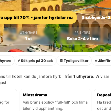
a upp till 70% - jämför hyrbilar nu
Snabbguide (2
UTHYRARE
PRIS-TIPS
1 st
Boka 2-4 v före
thyrare
⚡ Sök pris på 30 sek
🧾 Tydliga villkor
⭐ Jämför 
ns till hotell kan du jämföra hyrbil från
1 uthyrare
. Vi visar
gast.
Minst drama
Deposi
äg för
Välj bränslepolicy "full-full" och filma
Ha kred
bilen vid upphämtning.
det är 