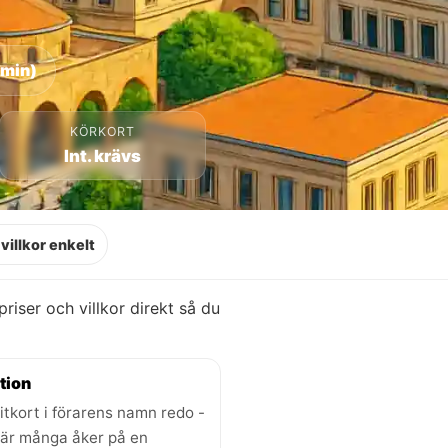
 min)
KÖRKORT
Int. krävs
villkor enkelt
 priser och villkor direkt så du
tion
itkort i förarens namn redo -
där många åker på en