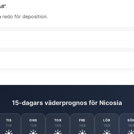
ll"
.
n
redo för deposition.
15-dagars väderprognos för Nicosia
TIS
ONS
TOR
FRE
LÖR
SÖ
11/8
12/8
13/8
14/8
15/8
16/
☀️
☀️
☀️
☀️
☀️
☀