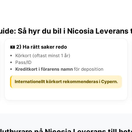
de: Så hyr du bil i Nicosia Leverans ti
🪪 2) Ha rätt saker redo
Körkort (oftast minst 1 år)
Pass/ID
Kreditkort i förarens namn
för deposition
Internationellt körkort rekommenderas i Cypern.
luthyrare på Nicosia Leverans till hot