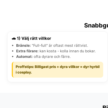
Snabbgui
🚗 1) Välj rätt villkor
Bränsle:
"Full-full" är oftast mest rättvist.
Extra förare:
kan kosta - kolla innan du bokar.
Automat:
ofta dyrare och färre.
Proffstips: Billigast pris + dyra villkor = dyr hyrbil
i cosplay.
Bi