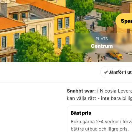
Spar
PLATS
Centrum
✅ Jämför 1 u
Snabbt svar:
i Nicosia Levera
kan välja rätt - inte bara billi
Bäst pris
Boka gärna 2-4 veckor i förv
bättre utbud och lägre pris.