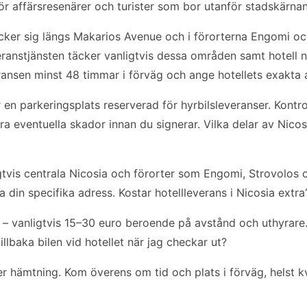
r affärsresenärer och turister som bor utanför stadskärnan
räcker sig längs Makarios Avenue och i förorterna Engomi o
ranstjänsten täcker vanligtvis dessa områden samt hotell 
ransen minst 48 timmar i förväg och ange hotellets exakta 
 en parkeringsplats reserverad för hyrbilsleveranser. Kontro
 eventuella skador innan du signerar. Vilka delar av Nicos
tvis centrala Nicosia och förorter som Engomi, Strovolos 
a din specifika adress. Kostar hotellleverans i Nicosia extra
er – vanligtvis 15–30 euro beroende på avstånd och uthyrare.
llbaka bilen vid hotellet när jag checkar ut?
r hämtning. Kom överens om tid och plats i förväg, helst k