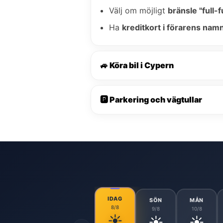
Välj om möjligt
bränsle "full-fu
Ha
kreditkort i förarens nam
🚙 Köra bil i Cypern
🅿️ Parkering och vägtullar
IDAG
SÖN
MÅN
8/8
9/8
10/8
☀️
☀️
☀️