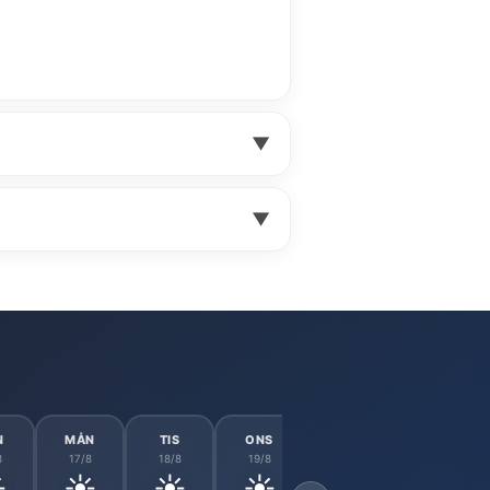
▼
▼
N
MÅN
TIS
ONS
TOR
FRE
8
17/8
18/8
19/8
20/8
21/8
️
☀️
☀️
☀️
☀️
☀️