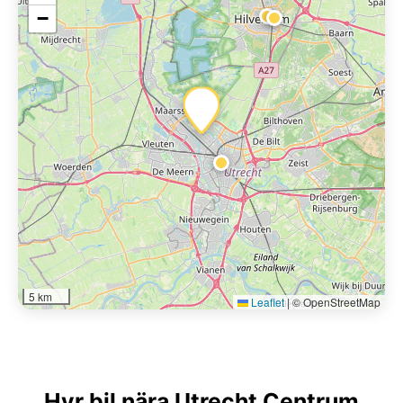
−
5 km
Leaflet
|
© OpenStreetMap
Hyr bil nära Utrecht Centrum