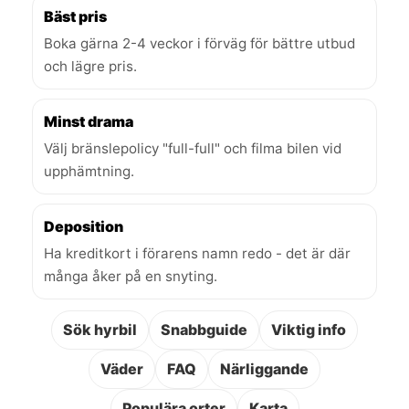
Bäst pris
Boka gärna 2-4 veckor i förväg för bättre utbud
och lägre pris.
Minst drama
Välj bränslepolicy "full-full" och filma bilen vid
upphämtning.
Deposition
Ha kreditkort i förarens namn redo - det är där
många åker på en snyting.
Sök hyrbil
Snabbguide
Viktig info
Väder
FAQ
Närliggande
Populära orter
Karta