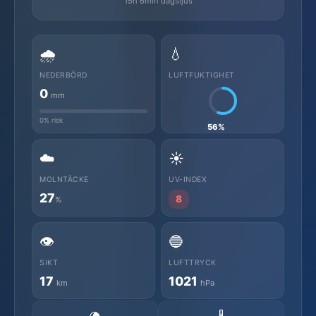
15h 6min dagsljus
🌧️
💧
NEDERBÖRD
LUFTFUKTIGHET
0
mm
0% risk
56%
☁️
☀️
MOLNTÄCKE
UV-INDEX
27
8
%
👁️
🔵
SIKT
LUFTTRYCK
17
1021
km
hPa