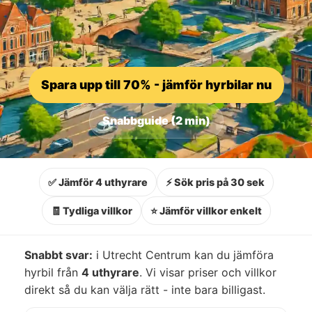
Spara upp till 70% - jämför hyrbilar nu
Snabbguide (2 min)
✅ Jämför 4 uthyrare
⚡ Sök pris på 30 sek
🧾 Tydliga villkor
⭐ Jämför villkor enkelt
Snabbt svar:
i Utrecht Centrum kan du jämföra
hyrbil från
4 uthyrare
. Vi visar priser och villkor
direkt så du kan välja rätt - inte bara billigast.