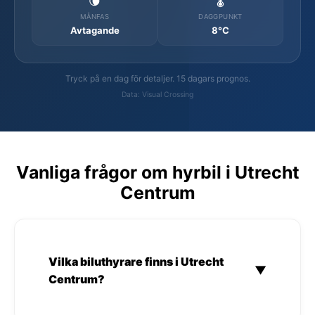
🌘
🌡️
MÅNFAS
DAGGPUNKT
Avtagande
8°C
Tryck på en dag för detaljer. 15 dagars prognos.
Data: Visual Crossing
Vanliga frågor om hyrbil i Utrecht
Centrum
Vilka biluthyrare finns i Utrecht
▼
Centrum?