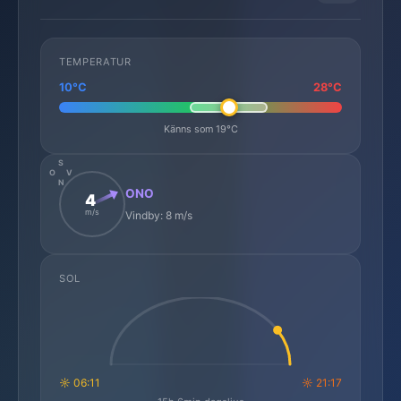
TEMPERATUR
10°C
28°C
Känns som 19°C
S
O
V
N
ONO
4
m/s
Vindby: 8 m/s
SOL
☼ 06:11
☼ 21:17