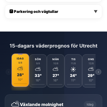
🅿️ Parkering och vägtullar
▼
15-dagars väderprognos för Utrecht
IDAG
SÖN
MÅN
TIS
ONS
8/8
9/8
10/8
11/8
12/8
⛅
⛅
⛅
☀️
⛅
‹
›
28°
33°
27°
24°
29°
10°
16°
16°
11°
10°
⛅
Växlande molnighet
Idag