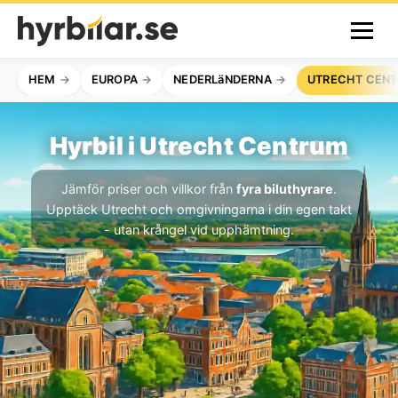
HEM
EUROPA
NEDERLäNDERNA
UTRECHT CEN
Hyrbil i Utrecht Centrum
Jämför priser och villkor från
fyra biluthyrare
.
Upptäck Utrecht och omgivningarna i din egen takt
- utan krångel vid upphämtning.