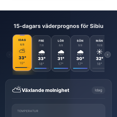
15-dagars väderprognos för Sibiu
IDAG
FRE
LÖR
SÖN
MÅN
6/8
7/8
8/8
9/8
10/8
⛅
🌧️
🌧️
🌧️
☀️
‹
›
33°
33°
31°
30°
32°
19°
18°
17°
17°
18°
⛅
Växlande molnighet
Idag
TEMPERATUR