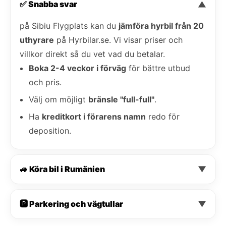
✅ Snabba svar
▼
på Sibiu Flygplats kan du
jämföra hyrbil från 20
uthyrare
på Hyrbilar.se. Vi visar priser och
villkor direkt så du vet vad du betalar.
Boka 2-4 veckor i förväg
för bättre utbud
och pris.
Välj om möjligt
bränsle "full-full"
.
Ha
kreditkort i förarens namn
redo för
deposition.
🚙 Köra bil i Rumänien
▼
🅿️ Parkering och vägtullar
▼