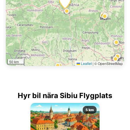
50 km
Leaflet
|
© OpenStreetMap
Hyr bil nära Sibiu Flygplats
5 km