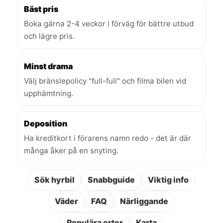
Bäst pris
Boka gärna 2-4 veckor i förväg för bättre utbud
och lägre pris.
Minst drama
Välj bränslepolicy "full-full" och filma bilen vid
upphämtning.
Deposition
Ha kreditkort i förarens namn redo - det är där
många åker på en snyting.
Sök hyrbil
Snabbguide
Viktig info
Väder
FAQ
Närliggande
Populära orter
Karta