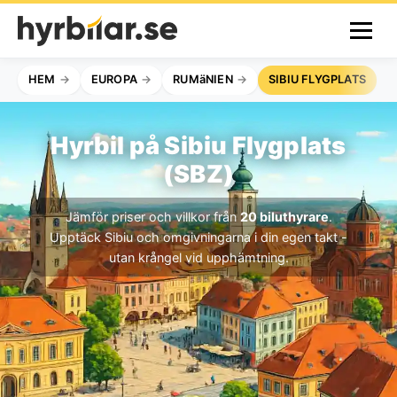
HEM
EUROPA
RUMäNIEN
SIBIU FLYGPLATS
Hyrbil på Sibiu Flygplats
(SBZ)
Jämför priser och villkor från
20 biluthyrare
.
Upptäck Sibiu och omgivningarna i din egen takt -
utan krångel vid upphämtning.