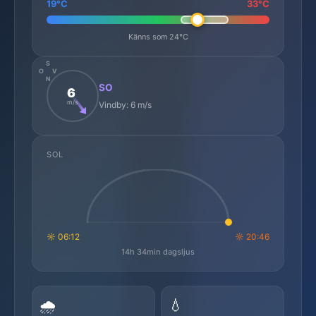
19°C
33°C
Känns som 24°C
S
O
V
N
SO
6
m/s
Vindby: 6 m/s
SOL
☼ 06:12
☼ 20:46
14h 34min dagsljus
🌧️
💧