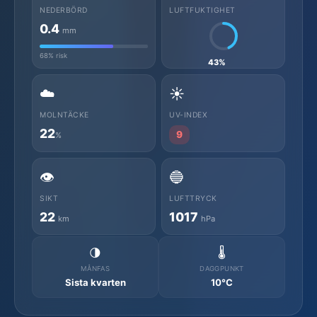
NEDERBÖRD
LUFTFUKTIGHET
0.4
mm
68% risk
43%
☁️
☀️
MOLNTÄCKE
UV-INDEX
22
9
%
👁️
🔵
SIKT
LUFTTRYCK
22
1017
km
hPa
🌗
🌡️
MÅNFAS
DAGGPUNKT
Sista kvarten
10°C