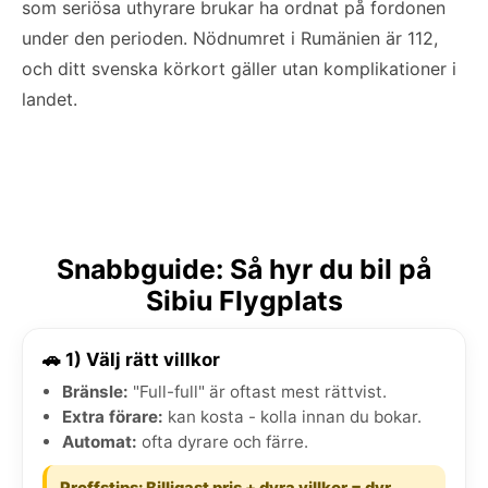
som seriösa uthyrare brukar ha ordnat på fordonen
under den perioden. Nödnumret i Rumänien är 112,
och ditt svenska körkort gäller utan komplikationer i
landet.
Snabbguide: Så hyr du bil på
Sibiu Flygplats
🚗 1) Välj rätt villkor
Bränsle:
"Full-full" är oftast mest rättvist.
Extra förare:
kan kosta - kolla innan du bokar.
Automat:
ofta dyrare och färre.
Proffstips: Billigast pris + dyra villkor = dyr