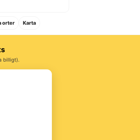
.
 orter
Karta
ts
billigt).