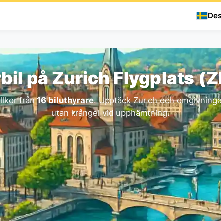
Des
bil på Zurich Flygplats (
llkor från
16 biluthyrare
. Upptäck Zurich och omgivningar
utan krångel vid upphämtning.