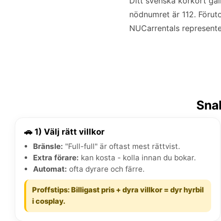
Ditt svenska körkort gäl
nödnumret är 112. Förut
NUCarrentals representera
Snab
🚗 1) Välj rätt villkor
Bränsle:
"Full-full" är oftast mest rättvist.
Extra förare:
kan kosta - kolla innan du bokar.
Automat:
ofta dyrare och färre.
Proffstips: Billigast pris + dyra villkor = dyr hyrbil
i cosplay.