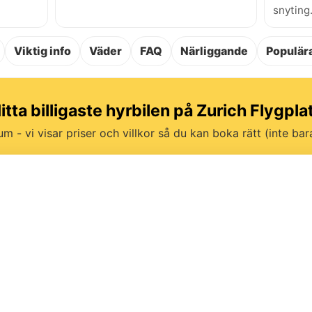
snyting
Viktig info
Väder
FAQ
Närliggande
Populära
itta billigaste hyrbilen på Zurich Flygpla
um - vi visar priser och villkor så du kan boka rätt (inte bara 