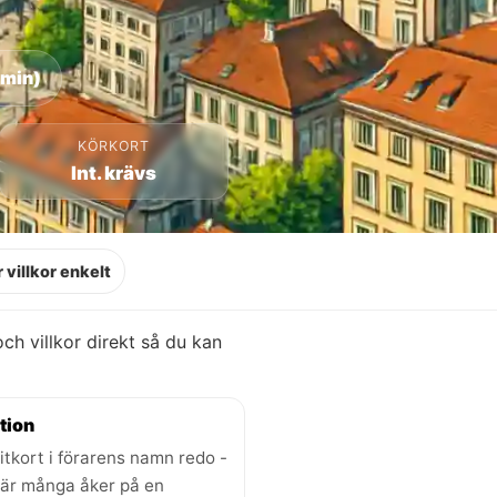
 min)
KÖRKORT
Int. krävs
 villkor enkelt
 och villkor direkt så du kan
tion
itkort i förarens namn redo -
där många åker på en