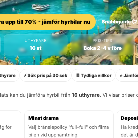
a upp till 70% - jämför hyrbilar nu
Snabbguide (2
UTHYRARE
PRIS-TIPS
16 st
Boka 2-4 v före
thyrare
⚡ Sök pris på 30 sek
🧾 Tydliga villkor
⭐ Jämför
lats kan du jämföra hyrbil från
16 uthyrare
. Vi visar priser
Minst drama
Deposi
äg för
Välj bränslepolicy "full-full" och filma
Ha kred
bilen vid upphämtning.
det är 