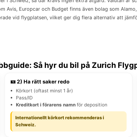
ler i Schweiz, så där krävs ingen extra åtgärd. Valutan är 
om Avis, Europcar och Budget finns även bolag som Alamo,
de vid flygplatsen, vilket ger dig flera alternativ att jämf
bguide: Så hyr du bil på Zurich Flyg
🪪 2) Ha rätt saker redo
Körkort (oftast minst 1 år)
Pass/ID
Kreditkort i förarens namn
för deposition
Internationellt körkort rekommenderas i
Schweiz.