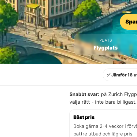
Spar
PLATS
Flygplats
✅ Jämför 16 u
Snabbt svar:
på Zurich Flygp
välja rätt - inte bara billigast.
Bäst pris
Boka gärna 2-4 veckor i förv
bättre utbud och lägre pris.