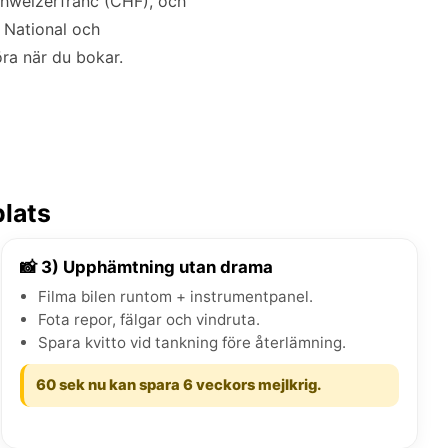
schweizerfranc (CHF), och
 National och
öra när du bokar.
plats
📸 3) Upphämtning utan drama
Filma bilen runtom + instrumentpanel.
Fota repor, fälgar och vindruta.
Spara kvitto vid tankning före återlämning.
60 sek nu kan spara 6 veckors mejlkrig.