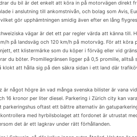
edrar du bil är det enkelt att köra in på motorvägen direkt 
mlade i anslutning till ankomstnivån, och bolag som Avis, E
s, vilket gör upphämtningen smidig även efter en lång flygres
chweiziska vägar är det ett par regler värda att känna till.
80 km/h på landsväg och 120 km/h på motorväg. För att köra
njett, ett klistermärke som du köper i förväg eller vid grän
erar du böter. Promillegränsen ligger på 0,5 promille, allts
 klokt att hålla sig på den säkra sidan i ett land där trafik
iz är något högre än vad många svenska bilister är vana vi
ch 16 kronor per liter diesel. Parkering i Zürich city kan var
tt parkeringshus oftast ett bättre alternativ än gatuparkerin
ontrollera med hyrbilsbolaget att fordonet är utrustat med
ersom det är ett lagkrav under rätt förhållanden.