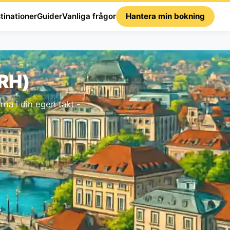
tinationer
Guider
Vanliga frågor
Hantera min bokning
ZRH)
na i din egen takt -