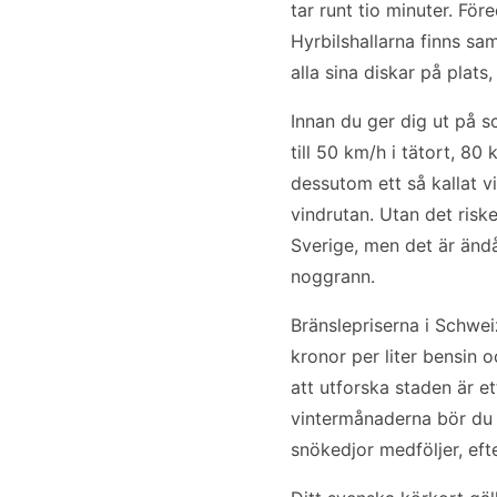
tar runt tio minuter. För
Hyrbilshallarna finns sa
alla sina diskar på plat
Innan du ger dig ut på s
till 50 km/h i tätort, 
dessutom ett så kallat vi
vindrutan. Utan det risk
Sverige, men det är ändå
noggrann.
Bränslepriserna i Schwe
kronor per liter bensin o
att utforska staden är e
vintermånaderna bör du k
snökedjor medföljer, eft