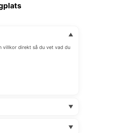
ygplats
▼
h villkor direkt så du vet vad du
▼
▼