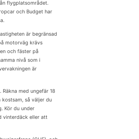
från flygplatsområdet.
uropcar och Budget har
a.
 Hastigheten är begränsad
 på motorväg krävs
sen och fäster på
å samma nivå som i
övervakningen är
d. Räkna med ungefär 18
a kostsam, så väljer du
g. Kör du under
 vinterdäck eller att