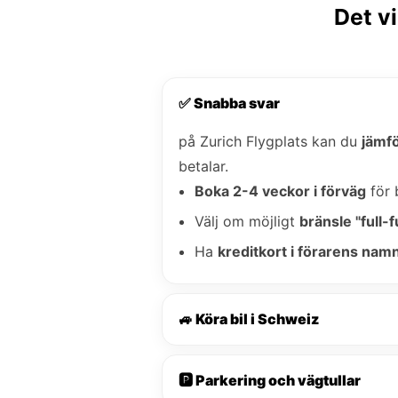
Det vi
✅ Snabba svar
på Zurich Flygplats kan du
jämfö
betalar.
Boka 2-4 veckor i förväg
för 
Välj om möjligt
bränsle "full-fu
Ha
kreditkort i förarens nam
🚙 Köra bil i Schweiz
🅿️ Parkering och vägtullar