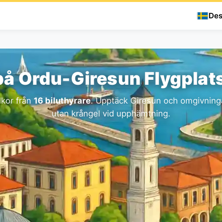
Des
 på Ordu-Giresun Flygplat
lkor från
16 biluthyrare
. Upptäck Giresun och omgivninga
utan krångel vid upphämtning.