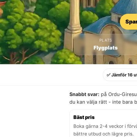
Spar
PLATS
Flygplats
✅ Jämför 16 u
Snabbt svar:
på Ordu-Giresun
du kan välja rätt - inte bara bi
Bäst pris
Boka gärna 2-4 veckor i förv
bättre utbud och lägre pris.