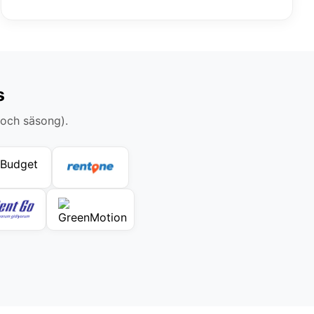
s
 och säsong).