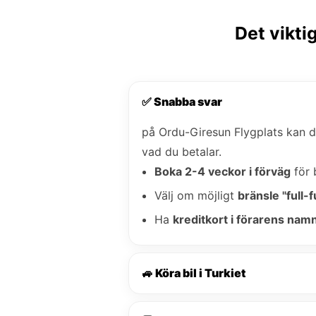
Det vikti
✅ Snabba svar
på Ordu-Giresun Flygplats kan 
vad du betalar.
Boka 2-4 veckor i förväg
för 
Välj om möjligt
bränsle "full-fu
Ha
kreditkort i förarens nam
🚙 Köra bil i Turkiet