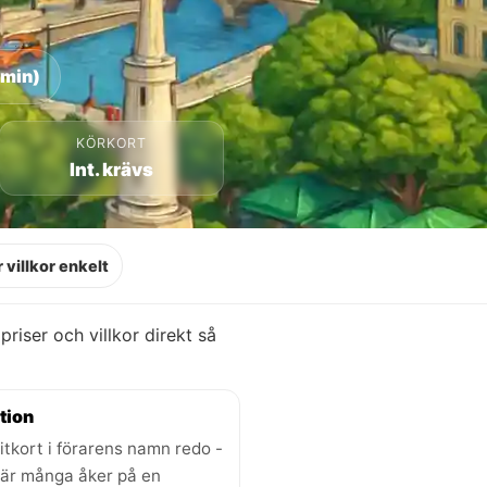
 min)
KÖRKORT
Int. krävs
 villkor enkelt
 priser och villkor direkt så
tion
itkort i förarens namn redo -
där många åker på en