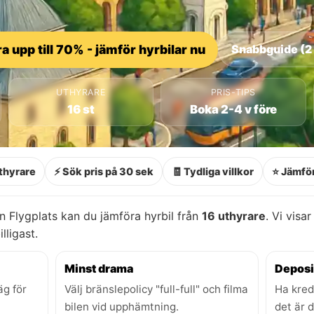
a upp till 70% - jämför hyrbilar nu
Snabbguide (2
UTHYRARE
PRIS-TIPS
16 st
Boka 2-4 v före
thyrare
⚡ Sök pris på 30 sek
🧾 Tydliga villkor
⭐ Jämför
 Flygplats kan du jämföra hyrbil från
16 uthyrare
. Vi visar
lligast.
Minst drama
Deposi
äg för
Välj bränslepolicy "full-full" och filma
Ha kred
bilen vid upphämtning.
det är 