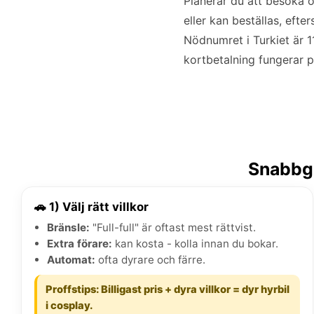
Planerar du att besöka 
eller kan beställas, ef
Nödnumret i Turkiet är 11
kortbetalning fungerar på
Snabbgu
🚗 1) Välj rätt villkor
Bränsle:
"Full-full" är oftast mest rättvist.
Extra förare:
kan kosta - kolla innan du bokar.
Automat:
ofta dyrare och färre.
Proffstips: Billigast pris + dyra villkor = dyr hyrbil
i cosplay.