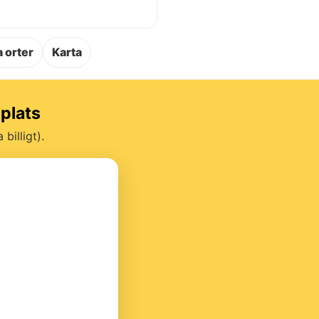
.
 orter
Karta
gplats
billigt).