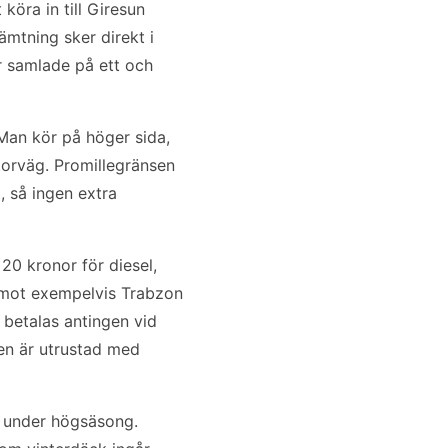
köra in till Giresun
ämtning sker direkt i
r samlade på ett och
. Man kör på höger sida,
torväg. Promillegränsen
, så ingen extra
 20 kronor för diesel,
n mot exempelvis Trabzon
 betalas antingen vid
len är utrustad med
a under högsäsong.