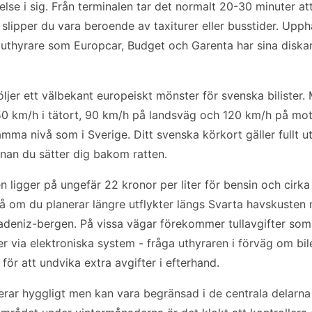
lse i sig. Från terminalen tar det normalt 20-30 minuter att 
slipper du vara beroende av taxiturer eller busstider. Upph
a uthyrare som Europcar, Budget och Garenta har sina diska
följer ett välbekant europeiskt mönster för svenska bilister
50 km/h i tätort, 90 km/h på landsväg och 120 km/h på mo
amma nivå som i Sverige. Ditt svenska körkort gäller fullt ut
nan du sätter dig bakom ratten.
n ligger på ungefär 22 kronor per liter för bensin och cirka
 på om du planerar längre utflykter längs Svarta havskuste
radeniz-bergen. På vissa vägar förekommer tullavgifter som
r via elektroniska system - fråga uthyraren i förväg om bi
för att undvika extra avgifter i efterhand.
gerar hyggligt men kan vara begränsad i de centrala delarn