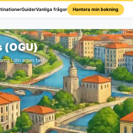
tinationer
Guider
Vanliga frågor
Hantera min bokning
s (OGU)
rna i din egen takt -