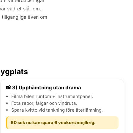
 om vinterdäck ingår
är vädret slår om.
r tillgängliga även om
lygplats
📸 3) Upphämtning utan drama
Filma bilen runtom + instrumentpanel.
Fota repor, fälgar och vindruta.
Spara kvitto vid tankning före återlämning.
60 sek nu kan spara 6 veckors mejlkrig.