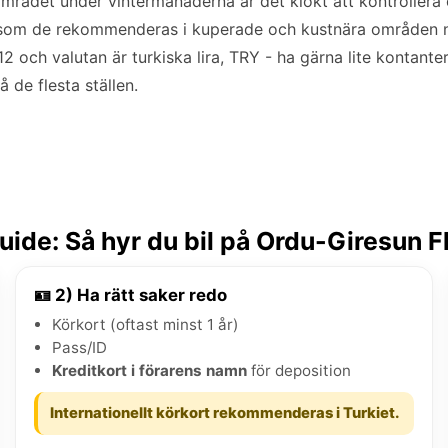
området under vintermånaderna är det klokt att kontrollera
tersom de rekommenderas i kuperade och kustnära områden n
2 och valutan är turkiska lira, TRY - ha gärna lite kontante
 de flesta ställen.
ide: Så hyr du bil på Ordu-Giresun F
🪪 2) Ha rätt saker redo
Körkort (oftast minst 1 år)
Pass/ID
Kreditkort i förarens namn
för deposition
Internationellt körkort rekommenderas i Turkiet.