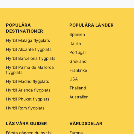
POPULÄRA
POPULÄRA LÄNDER
DESTINATIONER
Spanien
Hyrbil Malaga flygplats
Italien
Hyrbil Alicante flygplats
Portugal
Hyrbil Barcelona flygplats
Grekland
Hyrbil Palma de Mallorca
Frankrike
flygplats
USA
Hyrbil Madrid flygplats
Thailand
Hyrbil Arlanda flygplats
Australien
Hyrbil Phuket flygplats
Hyrbil Rom flygplats
LÄS VÅRA GUIDER
VÄRLDSDELAR
Första gången du hyr bil
Europa