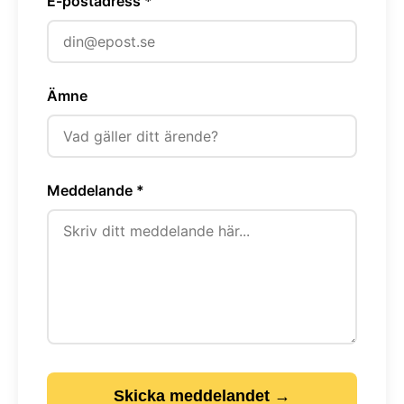
E-postadress *
Ämne
Meddelande *
Skicka meddelandet →