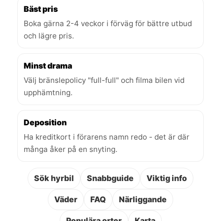
Bäst pris
Boka gärna 2-4 veckor i förväg för bättre utbud
och lägre pris.
Minst drama
Välj bränslepolicy "full-full" och filma bilen vid
upphämtning.
Deposition
Ha kreditkort i förarens namn redo - det är där
många åker på en snyting.
Sök hyrbil
Snabbguide
Viktig info
Väder
FAQ
Närliggande
Populära orter
Karta