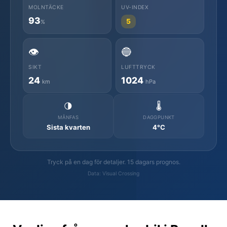
MOLNTÄCKE
UV-INDEX
93
5
%
👁️
🔵
SIKT
LUFTTRYCK
24
1024
km
hPa
🌗
🌡️
MÅNFAS
DAGGPUNKT
Sista kvarten
4°C
Tryck på en dag för detaljer. 15 dagars prognos.
Data: Visual Crossing