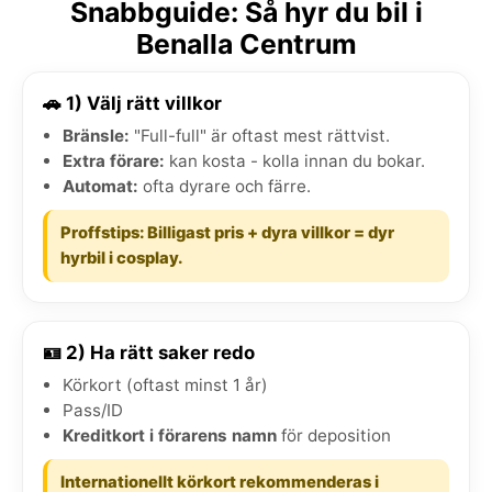
Snabbguide: Så hyr du bil i
Benalla Centrum
🚗 1) Välj rätt villkor
Bränsle:
"Full-full" är oftast mest rättvist.
Extra förare:
kan kosta - kolla innan du bokar.
Automat:
ofta dyrare och färre.
Proffstips: Billigast pris + dyra villkor = dyr
hyrbil i cosplay.
🪪 2) Ha rätt saker redo
Körkort (oftast minst 1 år)
Pass/ID
Kreditkort i förarens namn
för deposition
Internationellt körkort rekommenderas i