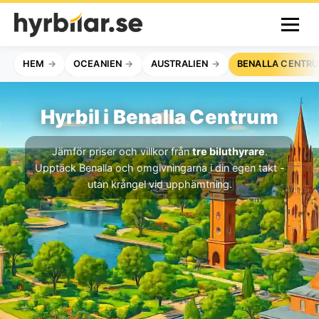
HEM
OCEANIEN
AUSTRALIEN
BENALLA CENTR
Hyrbil i Benalla Centrum
Jämför priser och villkor från
tre biluthyrare
.
Upptäck Benalla och omgivningarna i din egen takt -
utan krångel vid upphämtning.