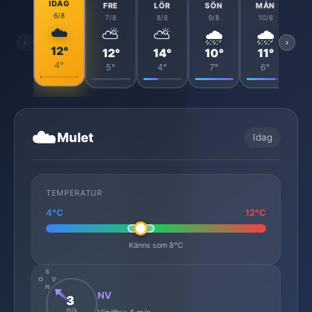
IDAG
FRE
LÖR
SÖN
MÅN
6/8
7/8
8/8
9/8
10/8
☁️
⛅
⛅
🌧️
🌧️
‹
›
12°
12°
14°
10°
11°
4°
5°
4°
7°
6°
☁️
Mulet
Idag
TEMPERATUR
4°C
12°C
Känns som 8°C
S
O
V
N
NV
3
m/s