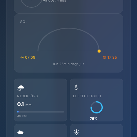
Vindby: 4 m/s
SOL
☼ 07:09
☼ 17:35
10h 26min dagsljus
🌧️
💧
NEDERBÖRD
LUFTFUKTIGHET
0.1
mm
3% risk
75%
☁️
☀️