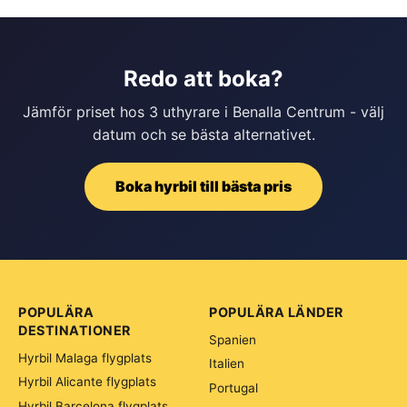
Redo att boka?
Jämför priset hos 3 uthyrare i Benalla Centrum - välj
datum och se bästa alternativet.
Boka hyrbil till bästa pris
POPULÄRA
POPULÄRA LÄNDER
DESTINATIONER
Spanien
Hyrbil Malaga flygplats
Italien
Hyrbil Alicante flygplats
Portugal
Hyrbil Barcelona flygplats