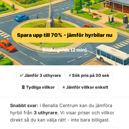
Spara upp till 70% - jämför hyrbilar nu
Snabbguide (2 min)
✅ Jämför 3 uthyrare
⚡ Sök pris på 30 sek
🧾 Tydliga villkor
⭐ Jämför villkor enkelt
Snabbt svar:
i Benalla Centrum kan du jämföra
hyrbil från
3 uthyrare
. Vi visar priser och villkor
direkt så du kan välja rätt - inte bara billigast.