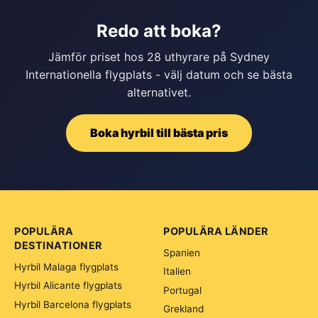
Redo att boka?
Jämför priset hos 28 uthyrare på Sydney
Internationella flygplats - välj datum och se bästa
alternativet.
Boka hyrbil till bästa pris
POPULÄRA
POPULÄRA LÄNDER
DESTINATIONER
Spanien
Hyrbil Malaga flygplats
Italien
Hyrbil Alicante flygplats
Portugal
Hyrbil Barcelona flygplats
Grekland