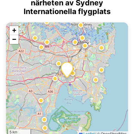
närheten av Sydney
Internationella flygplats
+
−
5 km
Leaflet
|
© OpenStreetMap