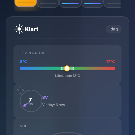
☀️
Klart
Idag
TEMPERATUR
8°C
17°C
Känns som 12°C
S
O
V
N
SV
7
m/s
Vindby: 6 m/s
SOL