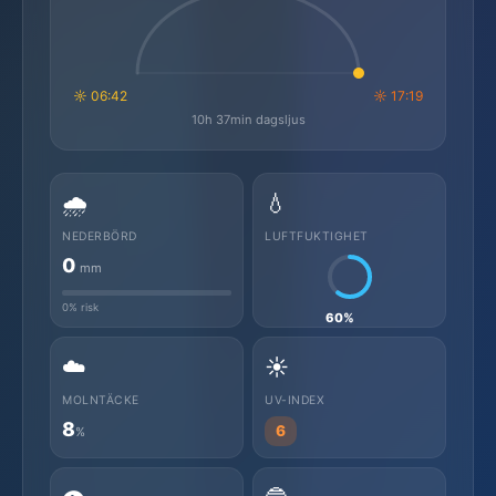
☼ 06:42
☼ 17:19
10h 37min dagsljus
🌧️
💧
NEDERBÖRD
LUFTFUKTIGHET
0
mm
0% risk
60%
☁️
☀️
MOLNTÄCKE
UV-INDEX
8
6
%