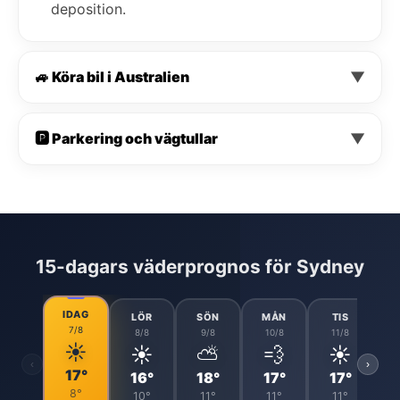
deposition.
🚙 Köra bil i Australien
▼
🅿️ Parkering och vägtullar
▼
15-dagars väderprognos för Sydney
IDAG
LÖR
SÖN
MÅN
TIS
7/8
8/8
9/8
10/8
11/8
☀️
☀️
⛅
💨
☀️
‹
›
17°
16°
18°
17°
17°
8°
10°
11°
11°
11°