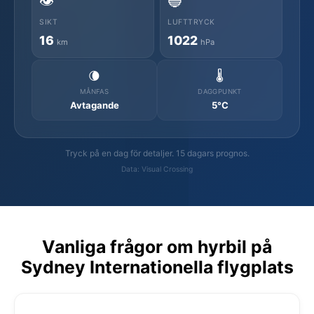
👁️
🔵
SIKT
LUFTTRYCK
16
1022
km
hPa
🌘
🌡️
MÅNFAS
DAGGPUNKT
Avtagande
5°C
Tryck på en dag för detaljer. 15 dagars prognos.
Data: Visual Crossing
Vanliga frågor om hyrbil på
Sydney Internationella flygplats