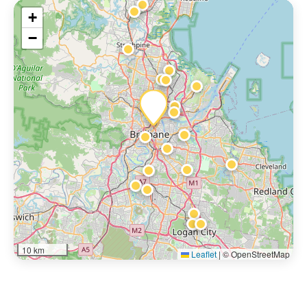
+
−
10 km
Leaflet
|
© OpenStreetMap