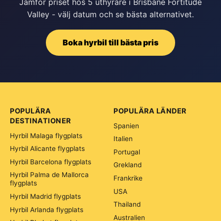
Jämför priset hos 5 uthyrare i Brisbane Fortitude
Valley - välj datum och se bästa alternativet.
Boka hyrbil till bästa pris
POPULÄRA
POPULÄRA LÄNDER
DESTINATIONER
Spanien
Hyrbil Malaga flygplats
Italien
Hyrbil Alicante flygplats
Portugal
Hyrbil Barcelona flygplats
Grekland
Hyrbil Palma de Mallorca
Frankrike
flygplats
USA
Hyrbil Madrid flygplats
Thailand
Hyrbil Arlanda flygplats
Australien