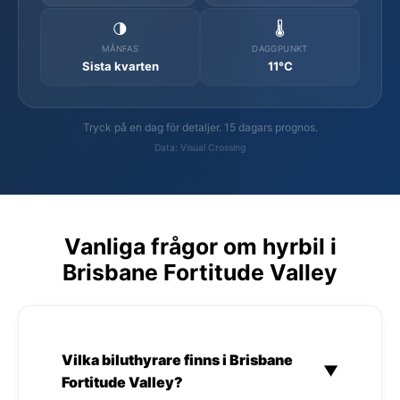
🌗
🌡️
MÅNFAS
DAGGPUNKT
Sista kvarten
11°C
Tryck på en dag för detaljer. 15 dagars prognos.
Data: Visual Crossing
Vanliga frågor om hyrbil i
Brisbane Fortitude Valley
Vilka biluthyrare finns i Brisbane
▼
Fortitude Valley?