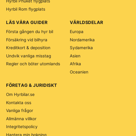
Hyrbil Phuket flygplats
Hyrbil Rom flygplats
LÄS VÅRA GUIDER
VÄRLDSDELAR
Första gången du hyr bil
Europa
Försäkring vid bilhyra
Nordamerika
Kreditkort & deposition
Sydamerika
Undvik vanliga misstag
Asien
Regler och böter utomlands
Afrika
Oceanien
FÖRETAG & JURIDISKT
Om Hyrbilar.se
Kontakta oss
Vanliga frågor
Allmänna villkor
Integritetspolicy
Hantera min bokning