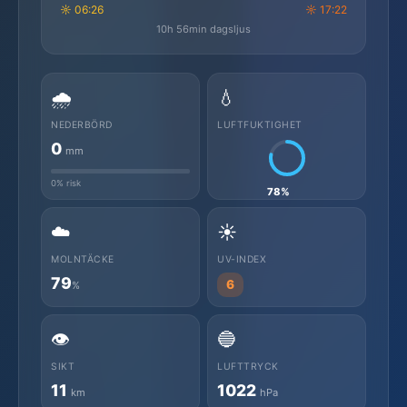
☼ 06:26
☼ 17:22
10h 56min dagsljus
🌧️
💧
NEDERBÖRD
LUFTFUKTIGHET
0
mm
0% risk
78%
☁️
☀️
MOLNTÄCKE
UV-INDEX
79
6
%
👁️
🔵
SIKT
LUFTTRYCK
11
1022
km
hPa