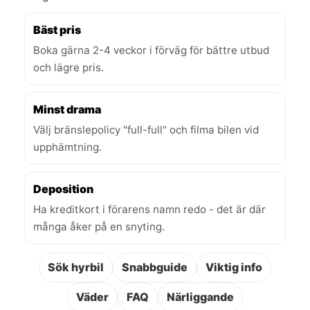
Bäst pris
Boka gärna 2-4 veckor i förväg för bättre utbud
och lägre pris.
Minst drama
Välj bränslepolicy "full-full" och filma bilen vid
upphämtning.
Deposition
Ha kreditkort i förarens namn redo - det är där
många åker på en snyting.
Sök hyrbil
Snabbguide
Viktig info
Väder
FAQ
Närliggande