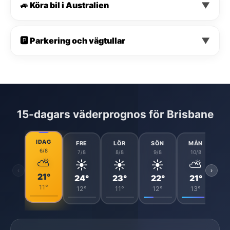
🚙 Köra bil i Australien
▼
🅿️ Parkering och vägtullar
▼
15-dagars väderprognos för Brisbane
IDAG
FRE
LÖR
SÖN
MÅN
6/8
7/8
8/8
9/8
10/8
⛅
☀️
☀️
☀️
⛅
‹
›
21°
24°
23°
22°
21°
11°
12°
11°
12°
13°