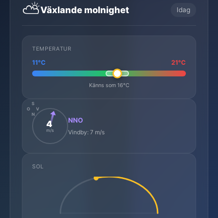
⛅
Växlande molnighet
Idag
TEMPERATUR
11°C
21°C
Känns som 16°C
S
O
V
N
NNO
4
m/s
Vindby: 7 m/s
SOL