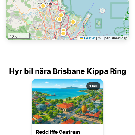
10 km
Leaflet
|
© OpenStreetMap
Hyr bil nära Brisbane Kippa Ring
1 km
Redcliffe Centrum