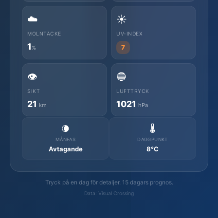
☁️
☀️
MOLNTÄCKE
UV-INDEX
1
7
%
👁️
🔵
SIKT
LUFTTRYCK
21
1021
km
hPa
🌘
🌡️
MÅNFAS
DAGGPUNKT
Avtagande
8°C
Tryck på en dag för detaljer. 15 dagars prognos.
Data: Visual Crossing