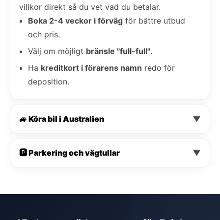
villkor direkt så du vet vad du betalar.
Boka 2-4 veckor i förväg
för bättre utbud
och pris.
Välj om möjligt
bränsle "full-full"
.
Ha
kreditkort i förarens namn
redo för
deposition.
🚙 Köra bil i Australien
▼
🅿️ Parkering och vägtullar
▼