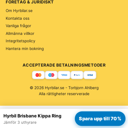
FÖRETAG & JURIDISKT
Om Hyrbilar.se
Kontakta oss
Vanliga frågor
Allmänna villkor
Integritetspolicy
Hantera min bokning
ACCEPTERADE BETALNINGSMETODER
© 2026 Hyrbilar.se - Torbjorn Ahlberg
Alla rättigheter reserverade
Hyrbil Brisbane Kippa Ring
Spara upp till 70%
Jämför 3 uthyrare