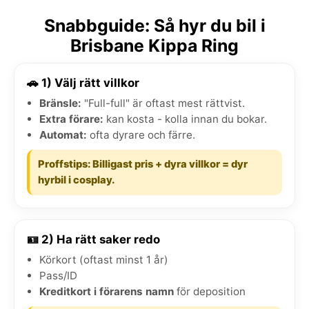
Snabbguide: Så hyr du bil i
Brisbane Kippa Ring
🚗 1) Välj rätt villkor
Bränsle:
"Full-full" är oftast mest rättvist.
Extra förare:
kan kosta - kolla innan du bokar.
Automat:
ofta dyrare och färre.
Proffstips: Billigast pris + dyra villkor = dyr
hyrbil i cosplay.
🪪 2) Ha rätt saker redo
Körkort (oftast minst 1 år)
Pass/ID
Kreditkort i förarens namn
för deposition