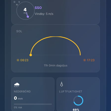
O
V
N
SSO
4
m/s
Vindby: 5 m/s
SOL
☼ 06:23
☼ 17:23
11h 0min dagsljus
🌧️
💧
NEDERBÖRD
LUFTFUKTIGHET
0
mm
0% risk
69%