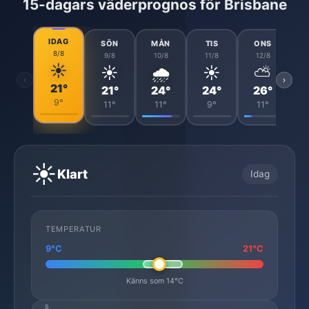
15-dagars väderprognos för Brisbane
IDAG
SÖN
MÅN
TIS
ONS
8/8
9/8
10/8
11/8
12/8
☀️
☀️
🌧️
☀️
⛅
‹
›
21°
21°
24°
24°
26°
9°
11°
11°
9°
11°
☀️
Klart
Idag
TEMPERATUR
9°C
21°C
Känns som 14°C
S