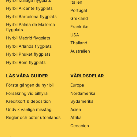
Hyrbil Malaga flygplats
Italien
Hyrbil Alicante flygplats
Portugal
Hyrbil Barcelona flygplats
Grekland
Hyrbil Palma de Mallorca
Frankrike
flygplats
USA
Hyrbil Madrid flygplats
Thailand
Hyrbil Arlanda flygplats
Australien
Hyrbil Phuket flygplats
Hyrbil Rom flygplats
LÄS VÅRA GUIDER
VÄRLDSDELAR
Första gången du hyr bil
Europa
Försäkring vid bilhyra
Nordamerika
Kreditkort & deposition
Sydamerika
Undvik vanliga misstag
Asien
Regler och böter utomlands
Afrika
Oceanien