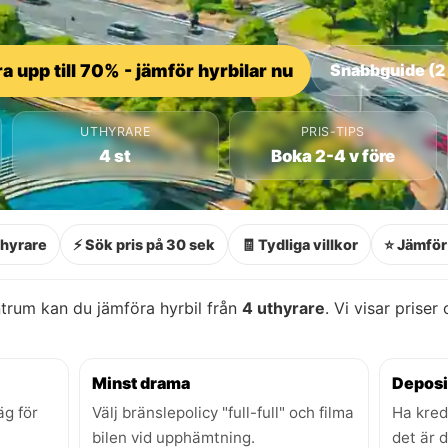
a upp till 70% - jämför hyrbilar nu
Snabbguide (2
UTHYRARE
PRIS-TIPS
4 st
Boka 2-4 v före
thyrare
⚡ Sök pris på 30 sek
🧾 Tydliga villkor
⭐ Jämför 
trum kan du jämföra hyrbil från
4 uthyrare
. Vi visar priser
Minst drama
Deposi
äg för
Välj bränslepolicy "full-full" och filma
Ha kred
bilen vid upphämtning.
det är 