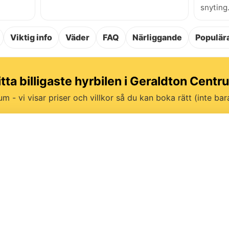
snyting
Viktig info
Väder
FAQ
Närliggande
Populära
itta billigaste hyrbilen i Geraldton Centr
um - vi visar priser och villkor så du kan boka rätt (inte bara 