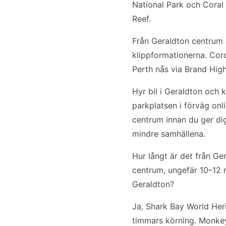
National Park och Coral 
Reef.
Från Geraldton centrum ä
klippformationerna. Coro
Perth nås via Brand Hig
Hyr bil i Geraldton och
parkplatsen i förväg on
centrum innan du ger dig
mindre samhällena.
Hur långt är det från Ge
centrum, ungefär 10–12 
Geraldton?
Ja, Shark Bay World Her
timmars körning. Monkey