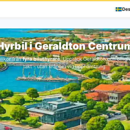
Des
Hyrbil i Geraldton Centru
illkor från
fyra biluthyrare
. Upptäck Geraldton och omgiv
takt - utan krångel vid upphämtning.