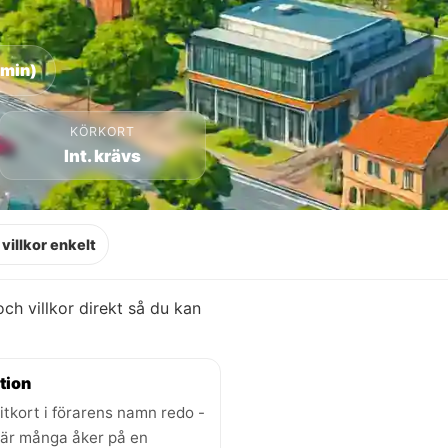
 min)
KÖRKORT
Int. krävs
villkor enkelt
 och villkor direkt så du kan
tion
itkort i förarens namn redo -
där många åker på en