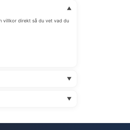
▼
h villkor direkt så du vet vad du
▼
▼