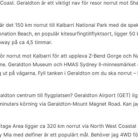
Coast. Geraldton är ett viktigt nav för resor norrut mot S
r det 150 km norrut till Kalbarri National Park med de sp
nation Beach, en populär kitesurfingtillflyktsort, ligger 5
hway på ca 4,5 timmar.
 kör norrut mot Kalbarri för att uppleva Z-Bend Gorge och 
line. Geraldton Museum och HMAS Sydney II-minnesmärket ä
 ut på vägarna. Fyll tanken i Geraldton om du ska norrut – 
raldton centrum till flygplatsen? Geraldton Airport (GET) l
minuters körning via Geraldton-Mount Magnet Road. Kan jag 
itage Area ligger ca 320 km norrut via North West Coastal
 Mia med delfiner är ett populärt mål. Behöver jag 4WD för