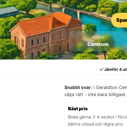
Spar
PLATS
Centrum
✅ Jämför 4 u
Snabbt svar:
i Geraldton Cen
välja rätt - inte bara billigast.
Bäst pris
Boka gärna 2-4 veckor i förv
bättre utbud och lägre pris.