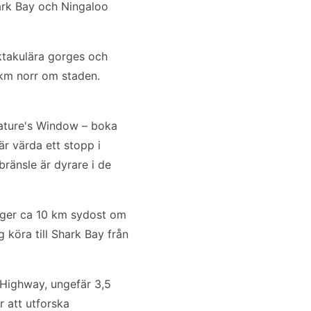
hark Bay och Ningaloo
ektakulära gorges och
0 km norr om staden.
Nature's Window – boka
r värda ett stopp i
bränsle är dyrare i de
igger ca 10 km sydost om
köra till Shark Bay från
 Highway, ungefär 3,5
 att utforska