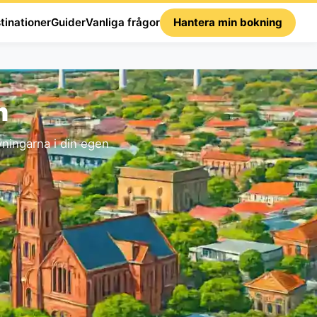
tinationer
Guider
Vanliga frågor
Hantera min bokning
m
ningarna i din egen