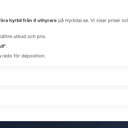
öra hyrbil från 4 uthyrare
på Hyrbilar.se. Vi visar priser oc
bättre utbud och pris.
ll"
.
n
redo för deposition.