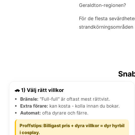
Geraldton-regionen?
För de flesta sevärdhete
strandkörningsområden 
Snab
🚗 1) Välj rätt villkor
Bränsle:
"Full-full" är oftast mest rättvist.
Extra förare:
kan kosta - kolla innan du bokar.
Automat:
ofta dyrare och färre.
Proffstips: Billigast pris + dyra villkor = dyr hyrbil
i cosplay.