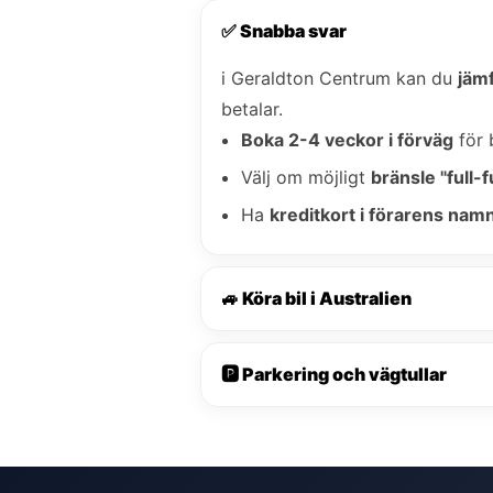
✅ Snabba svar
i Geraldton Centrum kan du
jämf
betalar.
Boka 2-4 veckor i förväg
för 
Välj om möjligt
bränsle "full-fu
Ha
kreditkort i förarens nam
🚙 Köra bil i Australien
🅿️ Parkering och vägtullar