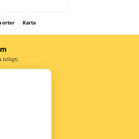
.
 orter
Karta
um
billigt).