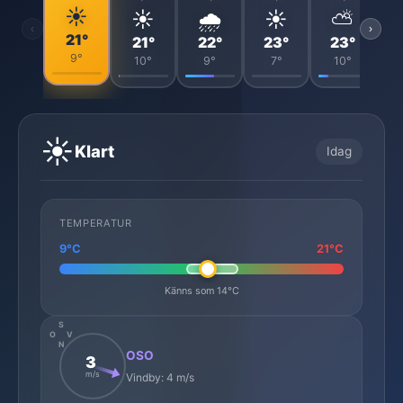
☀️
☀️
🌧️
☀️
⛅
‹
›
21°
21°
22°
23°
23°
9°
10°
9°
7°
10°
☀️
Klart
Idag
TEMPERATUR
9°C
21°C
Känns som 14°C
S
O
V
N
OSO
3
m/s
Vindby: 4 m/s