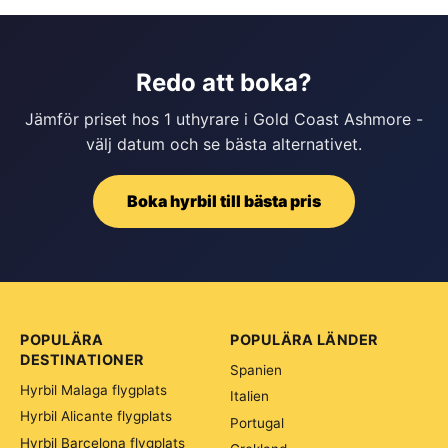
Redo att boka?
Jämför priset hos 1 uthyrare i Gold Coast Ashmore -
välj datum och se bästa alternativet.
Boka hyrbil till bästa pris
POPULÄRA
POPULÄRA LÄNDER
DESTINATIONER
Spanien
Hyrbil Malaga flygplats
Italien
Hyrbil Alicante flygplats
Portugal
Hyrbil Barcelona flygplats