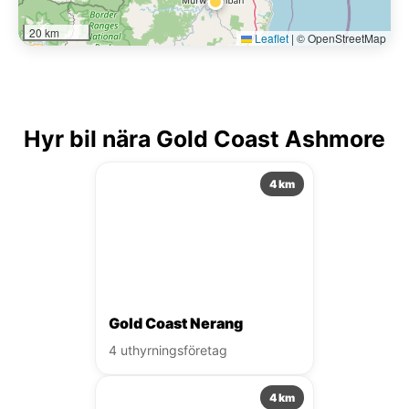
20 km
Leaflet
|
© OpenStreetMap
Hyr bil nära Gold Coast Ashmore
4 km
Gold Coast Nerang
4 uthyrningsföretag
4 km