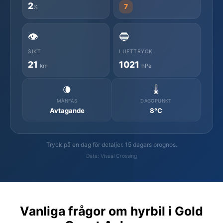
2
7
%
👁️
🔵
SIKT
LUFTTRYCK
21
1021
km
hPa
🌘
🌡️
MÅNFAS
DAGGPUNKT
Avtagande
8°C
Tryck på en dag för detaljer. 15 dagars prognos.
Data: Visual Crossing
Vanliga frågor om hyrbil i Gold