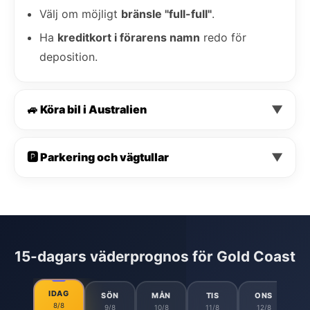
Välj om möjligt
bränsle "full-full"
.
Ha
kreditkort i förarens namn
redo för
deposition.
🚙 Köra bil i Australien
▼
🅿️ Parkering och vägtullar
▼
15-dagars väderprognos för Gold Coast
IDAG
SÖN
MÅN
TIS
ONS
8/8
9/8
10/8
11/8
12/8