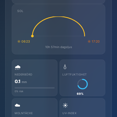
SOL
☼ 06:23
☼ 17:20
10h 57min dagsljus
🌧️
💧
NEDERBÖRD
LUFTFUKTIGHET
0.1
mm
0% risk
69%
☁️
☀️
MOLNTÄCKE
UV-INDEX