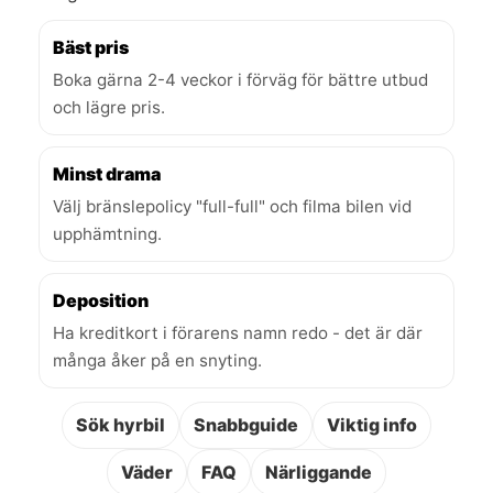
Bäst pris
Boka gärna 2-4 veckor i förväg för bättre utbud
och lägre pris.
Minst drama
Välj bränslepolicy "full-full" och filma bilen vid
upphämtning.
Deposition
Ha kreditkort i förarens namn redo - det är där
många åker på en snyting.
Sök hyrbil
Snabbguide
Viktig info
Väder
FAQ
Närliggande