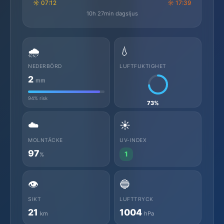
☼ 07:12
☼ 17:39
10h 27min dagsljus
🌧️
💧
NEDERBÖRD
LUFTFUKTIGHET
2
mm
94% risk
73%
☁️
☀️
MOLNTÄCKE
UV-INDEX
97
1
%
👁️
🔵
SIKT
LUFTTRYCK
21
1004
km
hPa