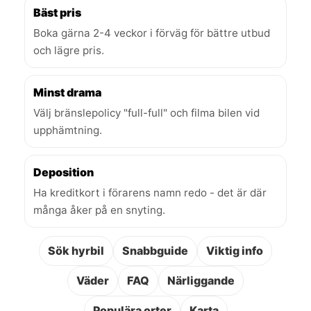
Bäst pris
Boka gärna 2-4 veckor i förväg för bättre utbud
och lägre pris.
Minst drama
Välj bränslepolicy "full-full" och filma bilen vid
upphämtning.
Deposition
Ha kreditkort i förarens namn redo - det är där
många åker på en snyting.
Sök hyrbil
Snabbguide
Viktig info
Väder
FAQ
Närliggande
Populära orter
Karta