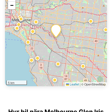
−
5 km
Leaflet
|
© OpenStreetMap
Hyr bil nära Melbourne Glen Iris