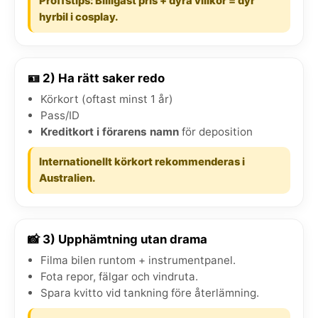
Proffstips: Billigast pris + dyra villkor = dyr
hyrbil i cosplay.
🪪 2) Ha rätt saker redo
Körkort (oftast minst 1 år)
Pass/ID
Kreditkort i förarens namn
för deposition
Internationellt körkort rekommenderas i
Australien.
📸 3) Upphämtning utan drama
Filma bilen runtom + instrumentpanel.
Fota repor, fälgar och vindruta.
Spara kvitto vid tankning före återlämning.