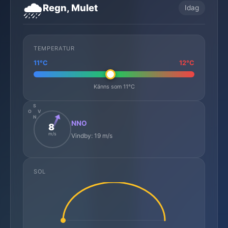
🌧️
Regn, Mulet
Idag
TEMPERATUR
11°C
12°C
Känns som 11°C
S
O
V
N
NNO
8
m/s
Vindby: 19 m/s
SOL