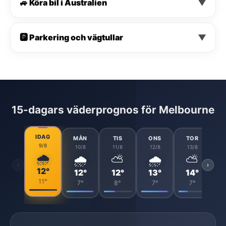
🚙 Köra bil i Australien
▼
🅿️ Parkering och vägtullar
▼
15-dagars väderprognos för Melbourne
IDAG
MÅN
TIS
ONS
TOR
9/8
10/8
11/8
12/8
13/8
🌧️
🌧️
⛅
🌧️
⛅
‹
›
12°
12°
12°
13°
14°
11°
7°
8°
7°
7°