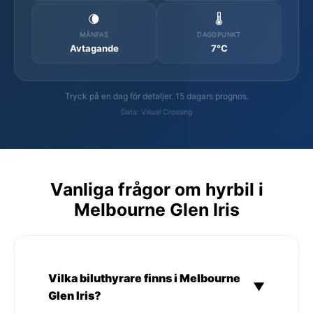
🌘
🌡️
MÅNFAS
DAGGPUNKT
Avtagande
7°C
Tryck på en dag för detaljer. 15 dagars prognos.
Data: Visual Crossing
Vanliga frågor om hyrbil i
Melbourne Glen Iris
Vilka biluthyrare finns i Melbourne
▼
Glen Iris?