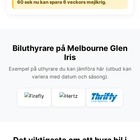
60 sek nu kan spara 6 veckors mejlkrig.
Biluthyrare på Melbourne Glen
Iris
Exempel på uthyrare du kan jämföra här (utbud kan
variera med datum och säsong).
Det viktigaste om att hyra bil i