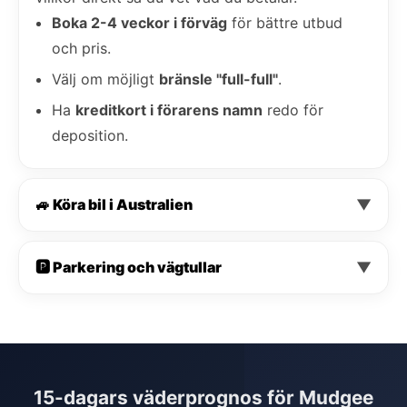
Boka 2-4 veckor i förväg
för bättre utbud
och pris.
Välj om möjligt
bränsle "full-full"
.
Ha
kreditkort i förarens namn
redo för
deposition.
🚙 Köra bil i Australien
▼
🅿️ Parkering och vägtullar
▼
15-dagars väderprognos för Mudgee