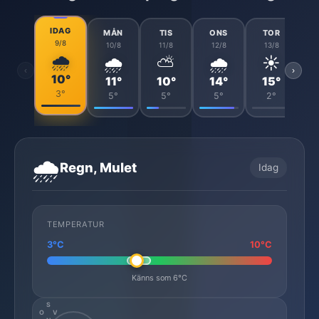
IDAG
MÅN
TIS
ONS
TOR
9/8
10/8
11/8
12/8
13/8
🌧️
🌧️
⛅
🌧️
☀️
‹
›
10°
11°
10°
14°
15°
3°
5°
5°
5°
2°
🌧️
Regn, Mulet
Idag
TEMPERATUR
3°C
10°C
Känns som 6°C
S
O
V