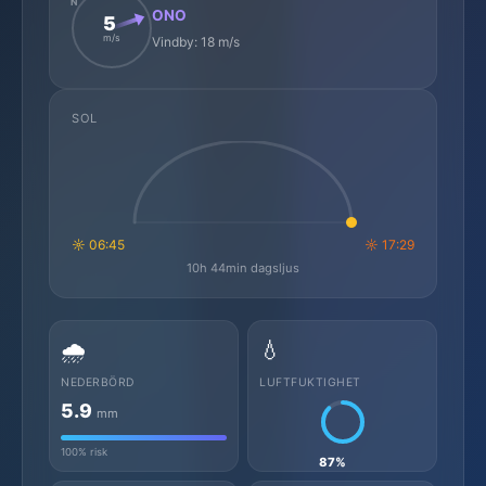
N
ONO
5
m/s
Vindby: 18 m/s
SOL
☼ 06:45
☼ 17:29
10h 44min dagsljus
🌧️
💧
NEDERBÖRD
LUFTFUKTIGHET
5.9
mm
100% risk
87%