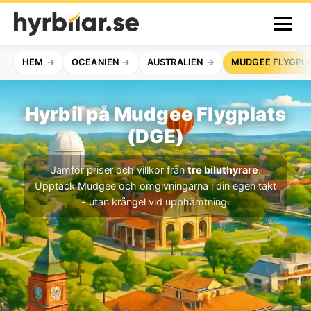
HEM
OCEANIEN
AUSTRALIEN
MUDGEE FLYGPL
Hyrbil på Mudgee Flygplats
(DGE)
Jämför priser och villkor från
tre biluthyrare
.
Upptäck Mudgee och omgivningarna i din egen takt
- utan krångel vid upphämtning.