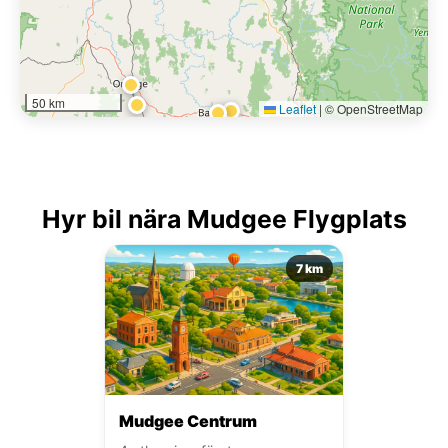
50 km
Leaflet
|
© OpenStreetMap
Hyr bil nära Mudgee Flygplats
7 km
Mudgee Centrum