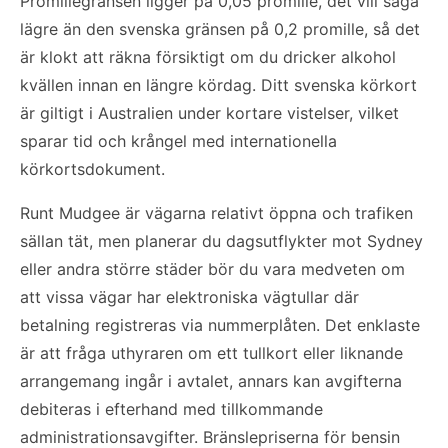
Promillegränsen ligger på 0,05 promille, det vill säga
lägre än den svenska gränsen på 0,2 promille, så det
är klokt att räkna försiktigt om du dricker alkohol
kvällen innan en längre kördag. Ditt svenska körkort
är giltigt i Australien under kortare vistelser, vilket
sparar tid och krångel med internationella
körkortsdokument.
Runt Mudgee är vägarna relativt öppna och trafiken
sällan tät, men planerar du dagsutflykter mot Sydney
eller andra större städer bör du vara medveten om
att vissa vägar har elektroniska vägtullar där
betalning registreras via nummerplåten. Det enklaste
är att fråga uthyraren om ett tullkort eller liknande
arrangemang ingår i avtalet, annars kan avgifterna
debiteras i efterhand med tillkommande
administrationsavgifter. Bränslepriserna för bensin