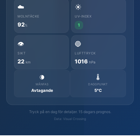
☁️
☀️
MOLNTÄCKE
UV-INDEX
92
1
%
👁️
🔵
SIKT
LUFTTRYCK
22
1016
km
hPa
🌘
🌡️
MÅNFAS
DAGGPUNKT
Avtagande
5°C
Tryck på en dag för detaljer. 15 dagars prognos.
Data: Visual Crossing