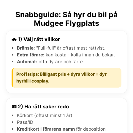
Snabbguide: Så hyr du bil på
Mudgee Flygplats
🚗 1) Välj rätt villkor
Bränsle:
"Full-full" är oftast mest rättvist.
Extra förare:
kan kosta - kolla innan du bokar.
Automat:
ofta dyrare och färre.
Proffstips: Billigast pris + dyra villkor = dyr
hyrbil i cosplay.
🪪 2) Ha rätt saker redo
Körkort (oftast minst 1 år)
Pass/ID
Kreditkort i förarens namn
för deposition