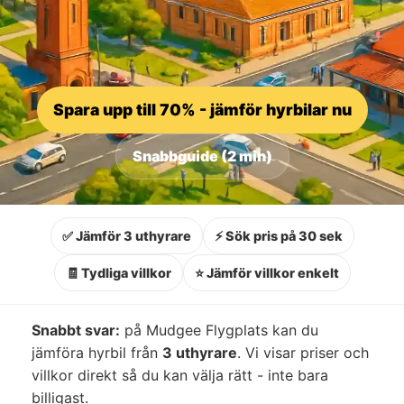
Spara upp till 70% - jämför hyrbilar nu
Snabbguide (2 min)
✅ Jämför 3 uthyrare
⚡ Sök pris på 30 sek
🧾 Tydliga villkor
⭐ Jämför villkor enkelt
Snabbt svar:
på Mudgee Flygplats kan du
jämföra hyrbil från
3 uthyrare
. Vi visar priser och
villkor direkt så du kan välja rätt - inte bara
billigast.