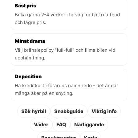
Bäst pris
Boka gärna 2-4 veckor i förväg för bättre utbud
och lägre pris.
Minst drama
Välj bränslepolicy "full-full" och filma bilen vid
upphämtning.
Deposition
Ha kreditkort i förarens namn redo - det är där
många åker på en snyting.
Sök hyrbil
Snabbguide
Viktig info
Väder
FAQ
Närliggande
Populära orter
Karta