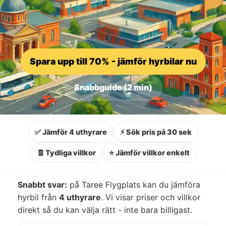
Spara upp till 70% - jämför hyrbilar nu
Snabbguide (2 min)
✅ Jämför 4 uthyrare
⚡ Sök pris på 30 sek
🧾 Tydliga villkor
⭐ Jämför villkor enkelt
Snabbt svar:
på Taree Flygplats kan du jämföra
hyrbil från
4 uthyrare
. Vi visar priser och villkor
direkt så du kan välja rätt - inte bara billigast.