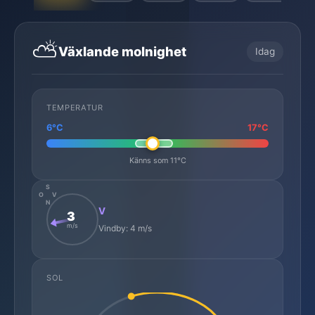
⛅
Växlande molnighet
Idag
TEMPERATUR
6°C
17°C
Känns som 11°C
S
O
V
N
V
3
m/s
Vindby: 4 m/s
SOL