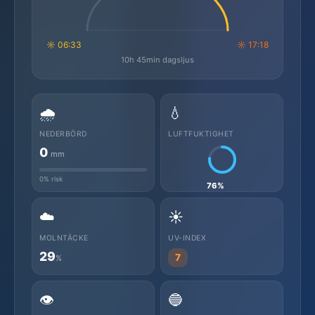
☼ 06:33
☼ 17:18
10h 45min dagsljus
🌧️
💧
NEDERBÖRD
LUFTFUKTIGHET
0
mm
0% risk
76%
☁️
☀️
MOLNTÄCKE
UV-INDEX
29
7
%
👁️
🔵