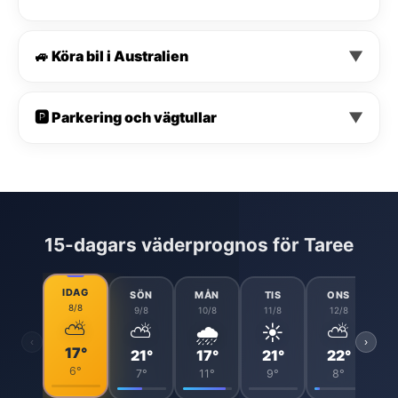
🚙 Köra bil i Australien
▼
🅿️ Parkering och vägtullar
▼
15-dagars väderprognos för Taree
IDAG
SÖN
MÅN
TIS
ONS
8/8
9/8
10/8
11/8
12/8
⛅
⛅
🌧️
☀️
⛅
‹
›
17°
21°
17°
21°
22°
6°
7°
11°
9°
8°