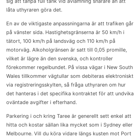
sig att tanpa full tank vid avlämning snarare än att
låta uthyraren göra det.
En av de viktigaste anpassningarna är att trafiken går
på vänster sida. Hastighetsgränserna är 50 km/h i
tätort, 100 km/h på landsväg och 110 km/h på
motorväg. Alkoholgränsen är satt till 0,05 promille,
vilket är lägre än den svenska, och kontroller
förekommer regelbundet. På vissa vägar i New South
Wales tillkommer vägtullar som debiteras elektroniskt
via registreringsskylten, så fråga uthyraren om hur
det hanteras i det specifika kontraktet för att undvika
oväntade avgifter i efterhand.
Parkering i och kring Taree är generellt sett enkel att
hitta och kostar sällan lika mycket som i Sydney eller
Melbourne. Vill du köra vidare längs kusten mot Port