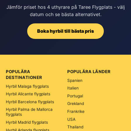
Jämför priset hos 4 uthyrare på Taree Flygplats - välj
datum och se bästa alternativet.
Boka hyrbil till bästa pris
POPULÄRA
POPULÄRA LÄNDER
DESTINATIONER
Spanien
Hyrbil Malaga flygplats
Italien
Hyrbil Alicante flygplats
Portugal
Hyrbil Barcelona flygplats
Grekland
Hyrbil Palma de Mallorca
Frankrike
flygplats
USA
Hyrbil Madrid flygplats
Thailand
Hyrbil Arlanda flygplats