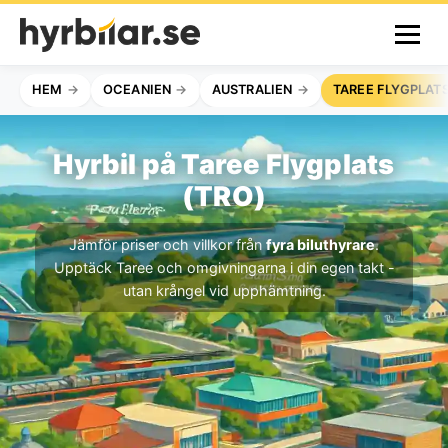
HEM
OCEANIEN
AUSTRALIEN
TAREE FLYGPLAT
Hyrbil på Taree Flygplats
(TRO)
Jämför priser och villkor från
fyra biluthyrare
.
Upptäck Taree och omgivningarna i din egen takt -
utan krångel vid upphämtning.