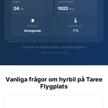
SIKT
LUFTTRYCK
24
1022
km
hPa
🌘
🌡️
MÅNFAS
DAGGPUNKT
Avtagande
7°C
Tryck på en dag för detaljer. 15 dagars prognos.
Data: Visual Crossing
Vanliga frågor om hyrbil på Taree
Flygplats