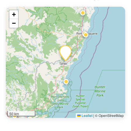
+
−
50 km
Leaflet
|
© OpenStreetMap