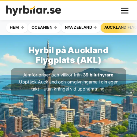
HEM
OCEANIEN
NYA ZEELAND
AUCKLAND FLY
Hyrbil på Auckland
Flygplats (AKL)
Jämför priser och villkor från
39 biluthyrare
.
Upptäck Auckland och omgivningarna i din egen
takt - utan krångel vid upphämtning.