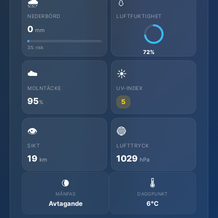
🌧️
💧
NEDERBÖRD
LUFTFUKTIGHET
0
mm
3% risk
72%
☁️
☀️
MOLNTÄCKE
UV-INDEX
95
5
%
👁️
🔵
SIKT
LUFTTRYCK
19
1029
km
hPa
🌘
🌡️
MÅNFAS
DAGGPUNKT
Avtagande
6°C