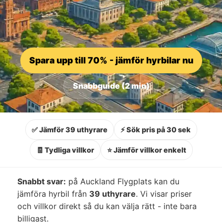
Spara upp till 70% - jämför hyrbilar nu
Snabbguide (2 min)
✅ Jämför 39 uthyrare
⚡ Sök pris på 30 sek
🧾 Tydliga villkor
⭐ Jämför villkor enkelt
Snabbt svar:
på Auckland Flygplats kan du
jämföra hyrbil från
39 uthyrare
. Vi visar priser
och villkor direkt så du kan välja rätt - inte bara
billigast.