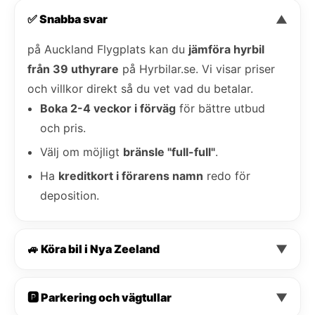
✅ Snabba svar
▼
på Auckland Flygplats kan du
jämföra hyrbil
från 39 uthyrare
på Hyrbilar.se. Vi visar priser
och villkor direkt så du vet vad du betalar.
Boka 2-4 veckor i förväg
för bättre utbud
och pris.
Välj om möjligt
bränsle "full-full"
.
Ha
kreditkort i förarens namn
redo för
deposition.
🚙 Köra bil i Nya Zeeland
▼
🅿️ Parkering och vägtullar
▼