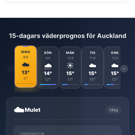
15-dagars väderprognos för Auckland
IDAG
SÖN
MÅN
TIS
ONS
8/8
9/8
10/8
11/8
12/8
☁️
🌧️
☀️
☁️
☁️
‹
›
13°
14°
15°
15°
15°
6°
12°
11°
10°
12°
☁️
Mulet
Idag
TEMPERATUR