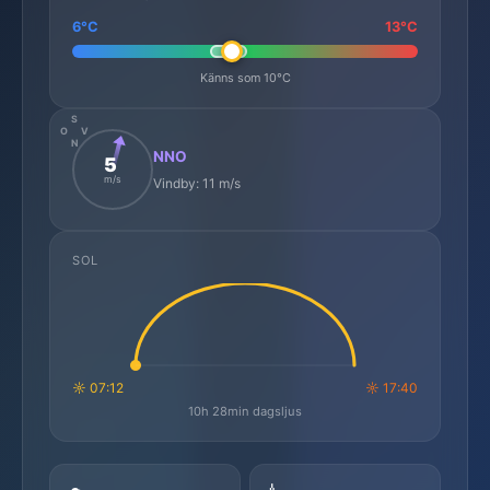
6°C
13°C
Känns som 10°C
S
O
V
N
NNO
5
m/s
Vindby: 11 m/s
SOL
☼ 07:12
☼ 17:40
10h 28min dagsljus