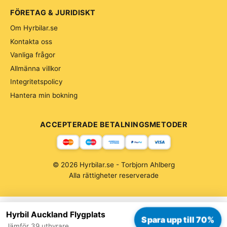
FÖRETAG & JURIDISKT
Om Hyrbilar.se
Kontakta oss
Vanliga frågor
Allmänna villkor
Integritetspolicy
Hantera min bokning
ACCEPTERADE BETALNINGSMETODER
© 2026 Hyrbilar.se - Torbjorn Ahlberg
Alla rättigheter reserverade
Hyrbil Auckland Flygplats
Spara upp till 70%
Jämför 39 uthyrare