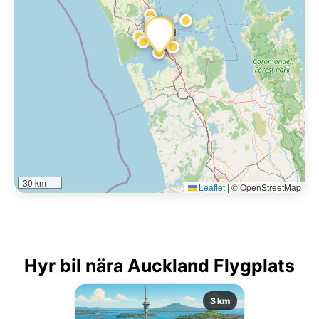
30 km
Leaflet
|
© OpenStreetMap
Hyr bil nära Auckland Flygplats
3 km