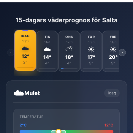
15-dagars väderprognos för Salta
IDAG
TIS
ONS
TOR
FRE
10/8
11/8
12/8
13/8
14/8
☁️
☁️
⛅
☀️
☀️
‹
›
12°
14°
18°
17°
20°
2°
4°
4°
5°
5°
☁️
Mulet
Idag
TEMPERATUR
2°C
12°C