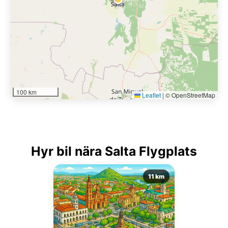
100 km
Leaflet
|
© OpenStreetMap
Hyr bil nära Salta Flygplats
11 km