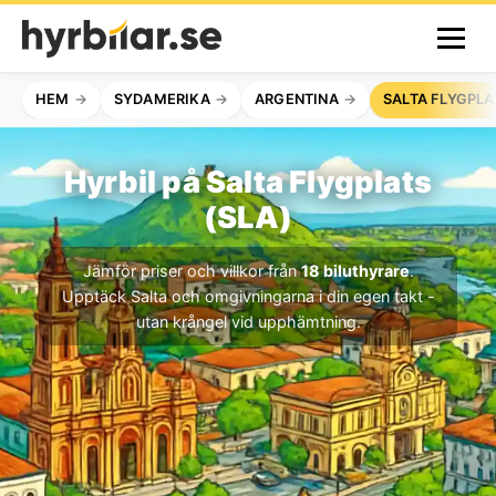
HEM
SYDAMERIKA
ARGENTINA
SALTA FLYGPLA
Hyrbil på Salta Flygplats
(SLA)
Jämför priser och villkor från
18 biluthyrare
.
Upptäck Salta och omgivningarna i din egen takt -
utan krångel vid upphämtning.