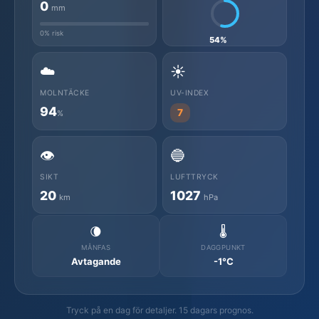
0
mm
0% risk
54%
☁️
☀️
MOLNTÄCKE
UV-INDEX
94
7
%
👁️
🔵
SIKT
LUFTTRYCK
20
1027
km
hPa
🌘
🌡️
MÅNFAS
DAGGPUNKT
Avtagande
-1°C
Tryck på en dag för detaljer. 15 dagars prognos.