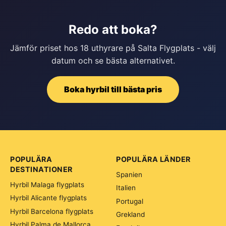
Redo att boka?
Jämför priset hos 18 uthyrare på Salta Flygplats - välj
datum och se bästa alternativet.
Boka hyrbil till bästa pris
POPULÄRA
POPULÄRA LÄNDER
DESTINATIONER
Spanien
Hyrbil Malaga flygplats
Italien
Hyrbil Alicante flygplats
Portugal
Hyrbil Barcelona flygplats
Grekland
Hyrbil Palma de Mallorca