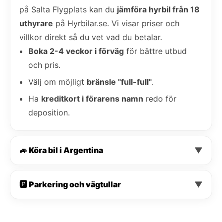
på Salta Flygplats kan du
jämföra hyrbil från 18
uthyrare
på Hyrbilar.se. Vi visar priser och
villkor direkt så du vet vad du betalar.
Boka 2-4 veckor i förväg
för bättre utbud
och pris.
Välj om möjligt
bränsle "full-full"
.
Ha
kreditkort i förarens namn
redo för
deposition.
🚙 Köra bil i Argentina
▼
🅿️ Parkering och vägtullar
▼