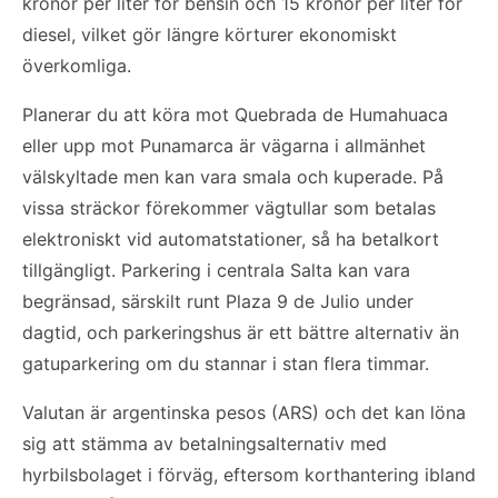
kronor per liter för bensin och 15 kronor per liter för
diesel, vilket gör längre körturer ekonomiskt
överkomliga.
Planerar du att köra mot Quebrada de Humahuaca
eller upp mot Punamarca är vägarna i allmänhet
välskyltade men kan vara smala och kuperade. På
vissa sträckor förekommer vägtullar som betalas
elektroniskt vid automatstationer, så ha betalkort
tillgängligt. Parkering i centrala Salta kan vara
begränsad, särskilt runt Plaza 9 de Julio under
dagtid, och parkeringshus är ett bättre alternativ än
gatuparkering om du stannar i stan flera timmar.
Valutan är argentinska pesos (ARS) och det kan löna
sig att stämma av betalningsalternativ med
hyrbilsbolaget i förväg, eftersom korthantering ibland