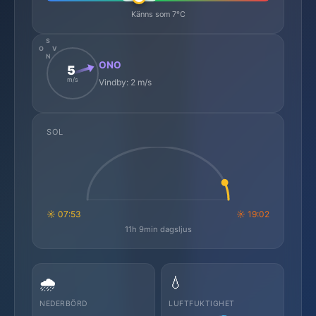
Känns som 7°C
S
O
V
N
ONO
5
m/s
Vindby: 2 m/s
SOL
☼ 07:53
☼ 19:02
11h 9min dagsljus
🌧️
💧
NEDERBÖRD
LUFTFUKTIGHET