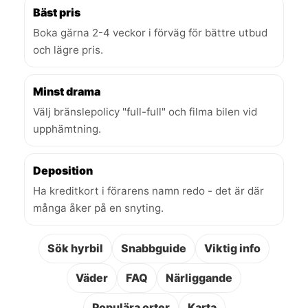
Bäst pris
Boka gärna 2-4 veckor i förväg för bättre utbud
och lägre pris.
Minst drama
Välj bränslepolicy "full-full" och filma bilen vid
upphämtning.
Deposition
Ha kreditkort i förarens namn redo - det är där
många åker på en snyting.
Sök hyrbil
Snabbguide
Viktig info
Väder
FAQ
Närliggande
Populära orter
Karta