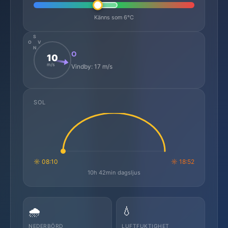
Känns som 6°C
S
O
V
N
O
10
m/s
Vindby: 17 m/s
SOL
☼ 08:10
☼ 18:52
10h 42min dagsljus
🌧️
💧
NEDERBÖRD
LUFTFUKTIGHET