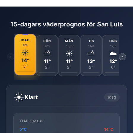
15-dagars väderprognos för San Luis
IDAG
SÖN
MÅN
TIS
ONS
8/8
9/8
10/8
11/8
12/8
☀️
⛅
☀️
⛅
☁️
‹
›
14°
11°
11°
13°
12°
5°
2°
2°
2°
6°
☀️
Klart
Idag
TEMPERATUR
5°C
14°C