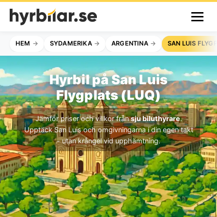
HEM
SYDAMERIKA
ARGENTINA
SAN LUIS FLYG
Hyrbil på San Luis
Flygplats (LUQ)
Jämför priser och villkor från
sju biluthyrare
.
Upptäck San Luis och omgivningarna i din egen takt
- utan krångel vid upphämtning.