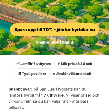
Spara upp till 70% - jämför hyrbilar nu
Snabbguide (2 min)
✅ Jämför 7 uthyrare
⚡ Sök pris på 30 sek
🧾 Tydliga villkor
⭐ Jämför villkor enkelt
Snabbt svar:
på San Luis Flygplats kan du
jämföra hyrbil från
7 uthyrare
. Vi visar priser och
villkor direkt så du kan välja rätt - inte bara
billigast.