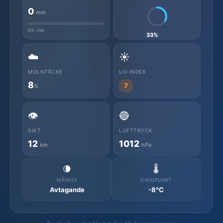
0
mm
0% risk
33%
☁️
☀️
MOLNTÄCKE
UV-INDEX
8
7
%
👁️
🔵
SIKT
LUFTTRYCK
12
1012
km
hPa
🌘
🌡️
MÅNFAS
DAGGPUNKT
Avtagande
-8°C