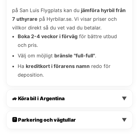
på San Luis Flygplats kan du
jämföra hyrbil från
7 uthyrare
på Hyrbilar.se. Vi visar priser och
villkor direkt så du vet vad du betalar.
Boka 2-4 veckor i förväg
för bättre utbud
och pris.
Välj om möjligt
bränsle "full-full"
.
Ha
kreditkort i förarens namn
redo för
deposition.
🚙 Köra bil i Argentina
▼
🅿️ Parkering och vägtullar
▼