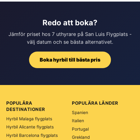
Redo att boka?
Jämför priset hos 7 uthyrare på San Luis Flygplats -
välj datum och se bästa alternativet.
Boka hyrbil till bästa pris
POPULÄRA
POPULÄRA LÄNDER
DESTINATIONER
Spanien
Hyrbil Malaga flygplats
Italien
Hyrbil Alicante flygplats
Portugal
Hyrbil Barcelona flygplats
Grekland