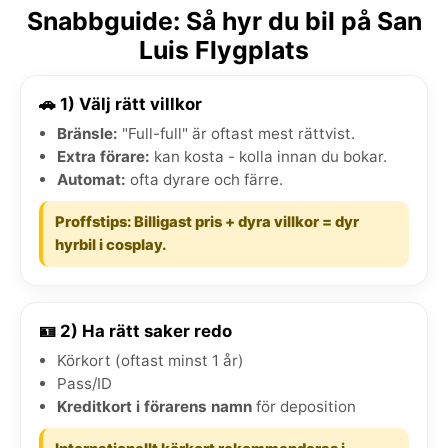
Snabbguide: Så hyr du bil på San
Luis Flygplats
🚗 1) Välj rätt villkor
Bränsle:
"Full-full" är oftast mest rättvist.
Extra förare:
kan kosta - kolla innan du bokar.
Automat:
ofta dyrare och färre.
Proffstips: Billigast pris + dyra villkor = dyr
hyrbil i cosplay.
🪪 2) Ha rätt saker redo
Körkort (oftast minst 1 år)
Pass/ID
Kreditkort i förarens namn
för deposition