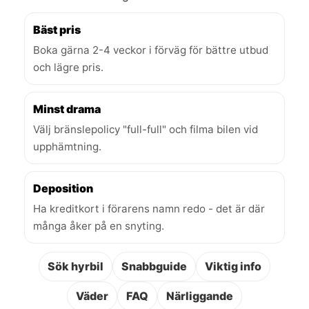
Bäst pris
Boka gärna 2-4 veckor i förväg för bättre utbud
och lägre pris.
Minst drama
Välj bränslepolicy "full-full" och filma bilen vid
upphämtning.
Deposition
Ha kreditkort i förarens namn redo - det är där
många åker på en snyting.
Sök hyrbil
Snabbguide
Viktig info
Väder
FAQ
Närliggande