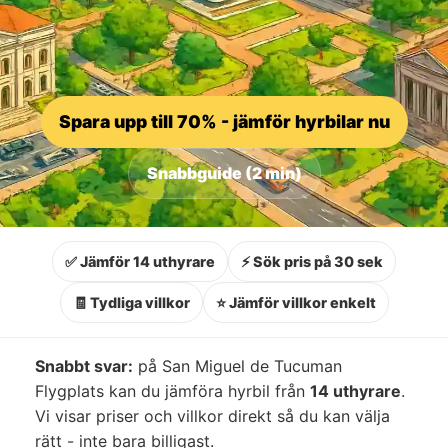
Spara upp till 70% - jämför hyrbilar nu
Snabbguide (2 min)
✅ Jämför 14 uthyrare
⚡ Sök pris på 30 sek
🧾 Tydliga villkor
⭐ Jämför villkor enkelt
Snabbt svar:
på San Miguel de Tucuman
Flygplats kan du jämföra hyrbil från
14 uthyrare
.
Vi visar priser och villkor direkt så du kan välja
rätt - inte bara billigast.