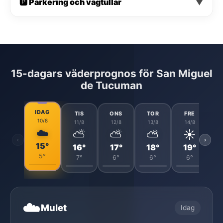
🅿️ Parkering och vägtullar
▼
15-dagars väderprognos för San Miguel
de Tucuman
IDAG
TIS
ONS
TOR
FRE
10/8
11/8
12/8
13/8
14/8
☁️
⛅
⛅
⛅
☀️
‹
›
15°
16°
17°
18°
19°
5°
7°
6°
6°
6°
☁️
Mulet
Idag