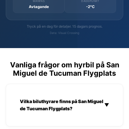
MÅNFAS
DAGGPUNKT
Avtagande
-2°C
Tryck på en dag för detaljer. 15 dagars prognos.
Data: Visual Crossing
Vanliga frågor om hyrbil på San
Miguel de Tucuman Flygplats
Vilka biluthyrare finns på San Miguel
▼
de Tucuman Flygplats?