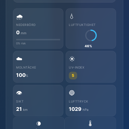
🌧️
💧
NEDERBÖRD
LUFTFUKTIGHET
0
mm
0% risk
46%
☁️
☀️
MOLNTÄCKE
UV-INDEX
100
5
%
👁️
🔵
SIKT
LUFTTRYCK
21
1029
km
hPa
🌘
🌡️