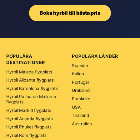
Boka hyrbil till bästa pris
POPULÄRA
POPULÄRA LÄNDER
DESTINATIONER
Spanien
Hyrbil Malaga flygplats
Italien
Hyrbil Alicante flygplats
Portugal
Hyrbil Barcelona flygplats
Grekland
Hyrbil Palma de Mallorca
Frankrike
flygplats
USA
Hyrbil Madrid flygplats
Thailand
Hyrbil Arlanda flygplats
Australien
Hyrbil Phuket flygplats
Hyrbil Rom flygplats