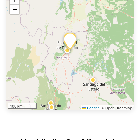
−
100 km
Leaflet
|
© OpenStreetMap