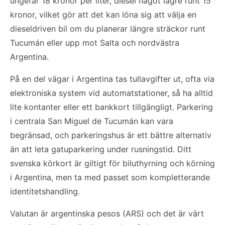
ungefär 18 kronor per liter, diesel något lägre runt 15
kronor, vilket gör att det kan löna sig att välja en
dieseldriven bil om du planerar längre sträckor runt
Tucumán eller upp mot Salta och nordvästra
Argentina.
På en del vägar i Argentina tas tullavgifter ut, ofta via
elektroniska system vid automatstationer, så ha alltid
lite kontanter eller ett bankkort tillgängligt. Parkering
i centrala San Miguel de Tucumán kan vara
begränsad, och parkeringshus är ett bättre alternativ
än att leta gatuparkering under rusningstid. Ditt
svenska körkort är giltigt för biluthyrning och körning
i Argentina, men ta med passet som kompletterande
identitetshandling.
Valutan är argentinska pesos (ARS) och det är värt