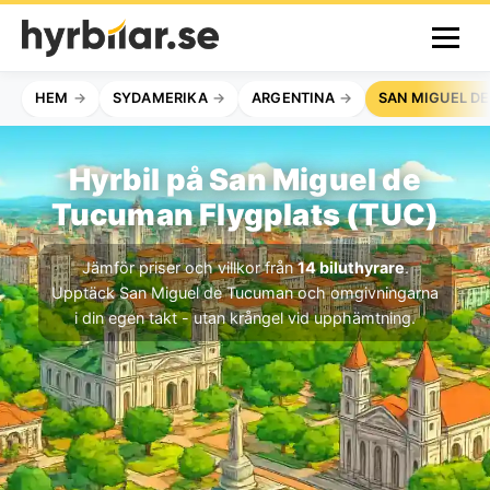
HEM
SYDAMERIKA
ARGENTINA
SAN MIGUEL D
Hyrbil på San Miguel de
Tucuman Flygplats (TUC)
Jämför priser och villkor från
14 biluthyrare
.
Upptäck San Miguel de Tucuman och omgivningarna
i din egen takt - utan krångel vid upphämtning.