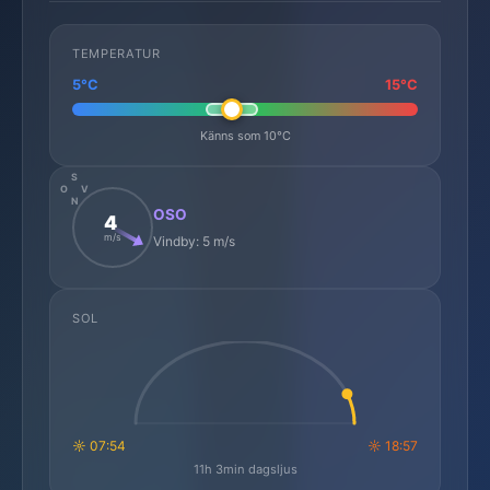
TEMPERATUR
5°C
15°C
Känns som 10°C
S
O
V
N
OSO
4
m/s
Vindby: 5 m/s
SOL
☼ 07:54
☼ 18:57
11h 3min dagsljus