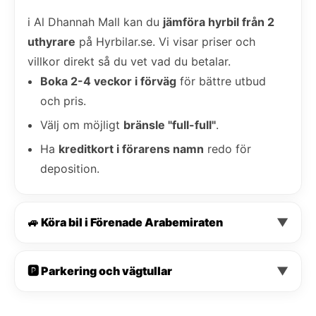
i Al Dhannah Mall kan du
jämföra hyrbil från 2
uthyrare
på Hyrbilar.se. Vi visar priser och
villkor direkt så du vet vad du betalar.
Boka 2-4 veckor i förväg
för bättre utbud
och pris.
Välj om möjligt
bränsle "full-full"
.
Ha
kreditkort i förarens namn
redo för
deposition.
🚙 Köra bil i Förenade Arabemiraten
▼
🅿️ Parkering och vägtullar
▼