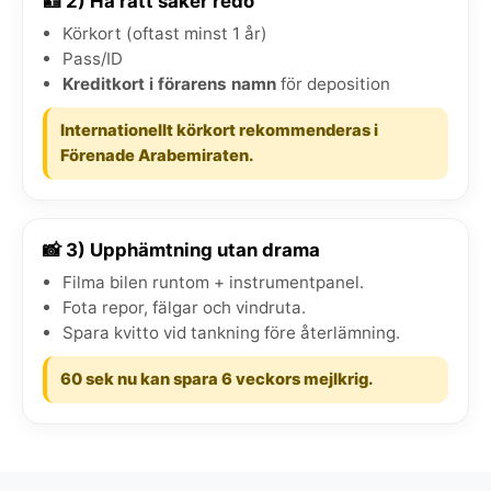
🪪 2) Ha rätt saker redo
Körkort (oftast minst 1 år)
Pass/ID
Kreditkort i förarens namn
för deposition
Internationellt körkort rekommenderas i
Förenade Arabemiraten.
📸 3) Upphämtning utan drama
Filma bilen runtom + instrumentpanel.
Fota repor, fälgar och vindruta.
Spara kvitto vid tankning före återlämning.
60 sek nu kan spara 6 veckors mejlkrig.