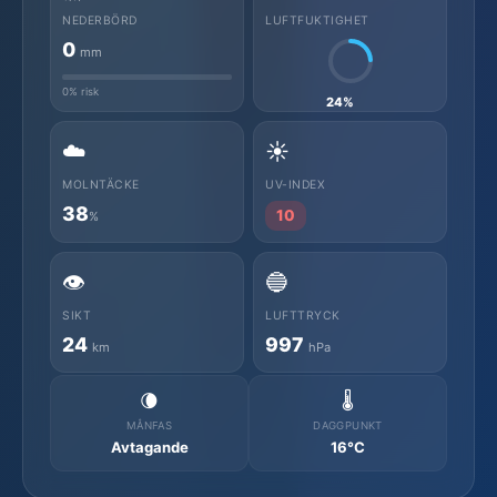
NEDERBÖRD
LUFTFUKTIGHET
0
mm
0% risk
24%
☁️
☀️
MOLNTÄCKE
UV-INDEX
38
10
%
👁️
🔵
SIKT
LUFTTRYCK
24
997
km
hPa
🌘
🌡️
MÅNFAS
DAGGPUNKT
Avtagande
16°C