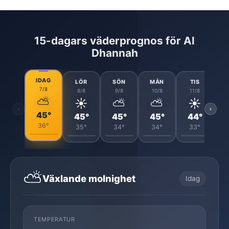
15-dagars väderprognos för Al
Dhannah
IDAG
LÖR
SÖN
MÅN
TIS
7/8
8/8
9/8
10/8
11/8
⛅
☀️
⛅
⛅
☀️
‹
›
45°
45°
45°
45°
44°
36°
35°
34°
34°
33°
⛅
Växlande molnighet
Idag
TEMPERATUR