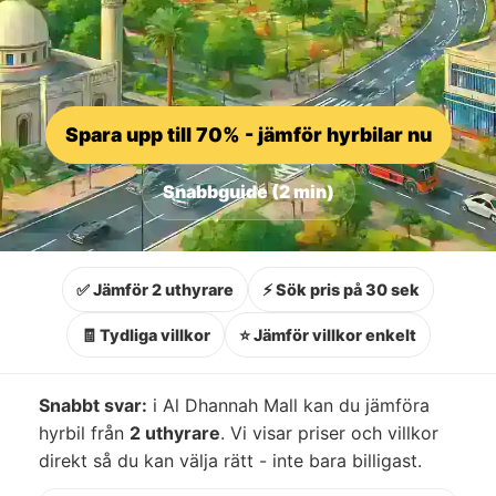
Spara upp till 70% - jämför hyrbilar nu
Snabbguide (2 min)
✅ Jämför 2 uthyrare
⚡ Sök pris på 30 sek
🧾 Tydliga villkor
⭐ Jämför villkor enkelt
Snabbt svar:
i Al Dhannah Mall kan du jämföra
hyrbil från
2 uthyrare
. Vi visar priser och villkor
direkt så du kan välja rätt - inte bara billigast.