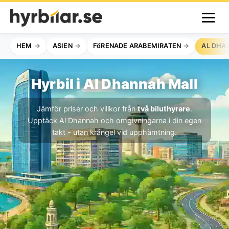
HEM
ASIEN
FöRENADE ARABEMIRATEN
AL DHA
Hyrbil i Al Dhannah Mall
Jämför priser och villkor från
två biluthyrare
.
Upptäck Al Dhannah och omgivningarna i din egen
takt - utan krångel vid upphämtning.