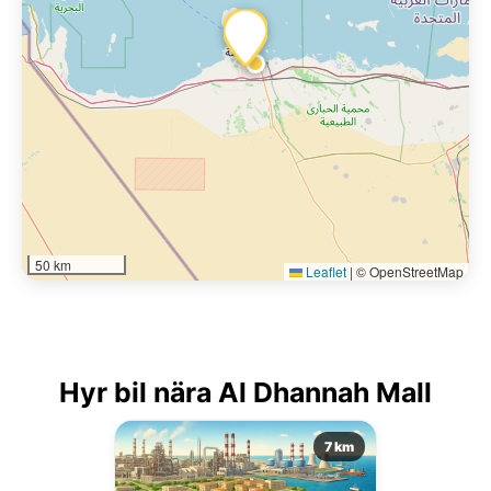
50 km
Leaflet
|
© OpenStreetMap
Hyr bil nära Al Dhannah Mall
7 km