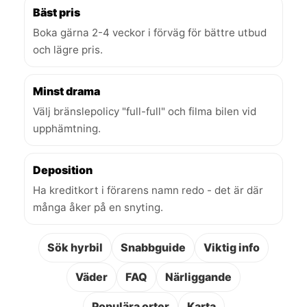
Bäst pris
Boka gärna 2-4 veckor i förväg för bättre utbud
och lägre pris.
Minst drama
Välj bränslepolicy "full-full" och filma bilen vid
upphämtning.
Deposition
Ha kreditkort i förarens namn redo - det är där
många åker på en snyting.
Sök hyrbil
Snabbguide
Viktig info
Väder
FAQ
Närliggande
Populära orter
Karta