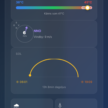
36°C
45°C
Känns som 41°C
S
O
V
N
NNO
6
m/s
Vindby: 9 m/s
SOL
☼ 06:01
☼ 19:09
13h 8min dagsljus
🌧️
💧