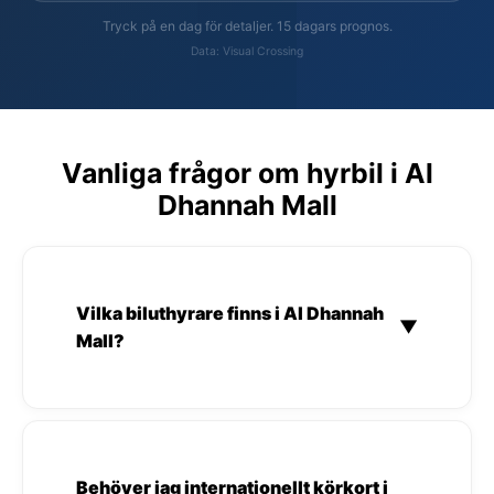
Tryck på en dag för detaljer. 15 dagars prognos.
Data: Visual Crossing
Vanliga frågor om hyrbil i Al
Dhannah Mall
Vilka biluthyrare finns i Al Dhannah
▼
Mall?
Behöver jag internationellt körkort i