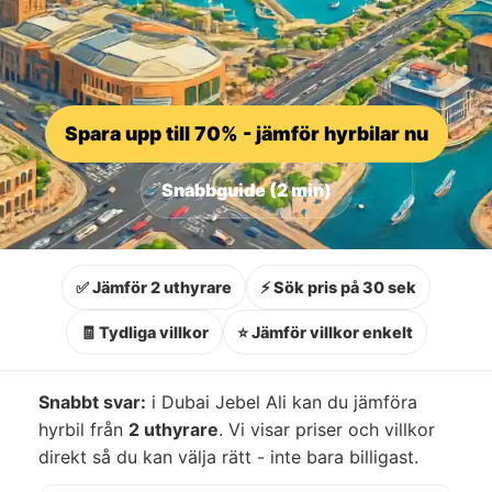
Spara upp till 70% - jämför hyrbilar nu
Snabbguide (2 min)
✅ Jämför 2 uthyrare
⚡ Sök pris på 30 sek
🧾 Tydliga villkor
⭐ Jämför villkor enkelt
Snabbt svar:
i Dubai Jebel Ali kan du jämföra
hyrbil från
2 uthyrare
. Vi visar priser och villkor
direkt så du kan välja rätt - inte bara billigast.