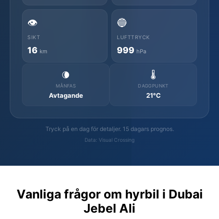
👁️
🔵
SIKT
LUFTTRYCK
16
999
km
hPa
🌘
🌡️
MÅNFAS
DAGGPUNKT
Avtagande
21°C
Tryck på en dag för detaljer. 15 dagars prognos.
Data: Visual Crossing
Vanliga frågor om hyrbil i Dubai
Jebel Ali