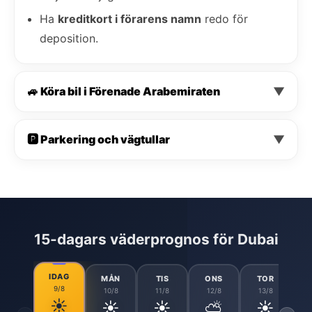
Ha
kreditkort i förarens namn
redo för
deposition.
🚙 Köra bil i Förenade Arabemiraten
▼
🅿️ Parkering och vägtullar
▼
15-dagars väderprognos för Dubai
IDAG
MÅN
TIS
ONS
TOR
9/8
10/8
11/8
12/8
13/8
☀️
☀️
☀️
⛅
☀️