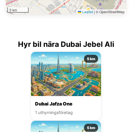
5 km
Leaflet
|
© OpenStreetMap
Hyr bil nära Dubai Jebel Ali
5 km
Dubai Jafza One
1 uthyrningsföretag
5 km