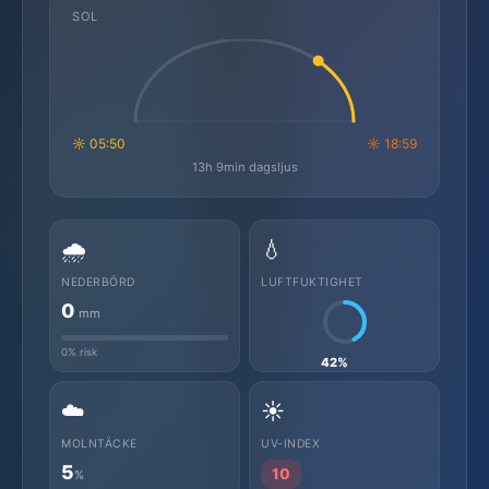
SOL
☼ 05:50
☼ 18:59
13h 9min dagsljus
🌧️
💧
NEDERBÖRD
LUFTFUKTIGHET
0
mm
0% risk
42%
☁️
☀️
MOLNTÄCKE
UV-INDEX
5
10
%