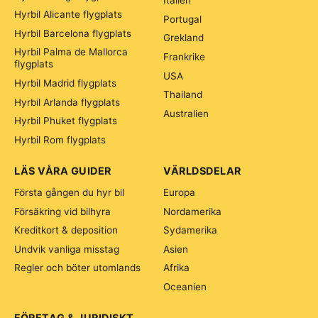
Italien
Hyrbil Alicante flygplats
Portugal
Hyrbil Barcelona flygplats
Grekland
Hyrbil Palma de Mallorca
Frankrike
flygplats
USA
Hyrbil Madrid flygplats
Thailand
Hyrbil Arlanda flygplats
Australien
Hyrbil Phuket flygplats
Hyrbil Rom flygplats
LÄS VÅRA GUIDER
VÄRLDSDELAR
Första gången du hyr bil
Europa
Försäkring vid bilhyra
Nordamerika
Kreditkort & deposition
Sydamerika
Undvik vanliga misstag
Asien
Regler och böter utomlands
Afrika
Oceanien
FÖRETAG & JURIDISKT