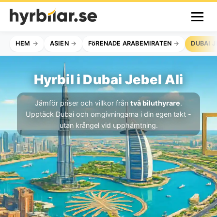
HEM
ASIEN
FöRENADE ARABEMIRATEN
DUBAI J
Hyrbil i Dubai Jebel Ali
Jämför priser och villkor från
två biluthyrare
.
Upptäck Dubai och omgivningarna i din egen takt -
utan krångel vid upphämtning.