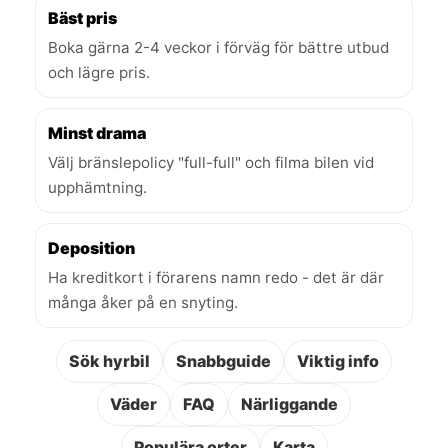
Bäst pris
Boka gärna 2-4 veckor i förväg för bättre utbud
och lägre pris.
Minst drama
Välj bränslepolicy "full-full" och filma bilen vid
upphämtning.
Deposition
Ha kreditkort i förarens namn redo - det är där
många åker på en snyting.
Sök hyrbil
Snabbguide
Viktig info
Väder
FAQ
Närliggande
Populära orter
Karta