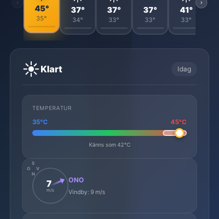
‹
›
45°
37°
37°
37°
41°
35°
34°
33°
33°
33°
☀️
Klart
Idag
TEMPERATUR
35°C
45°C
Känns som 42°C
S
O
V
N
ONO
7
m/s
Vindby: 9 m/s