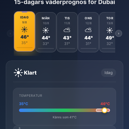
15-dagars väderprognos för Dubai
IDAG
MÅN
TIS
ONS
TOR
9/8
10/8
11/8
12/8
13/8
☀️
☀️
⛅
⛅
☀️
‹
›
46°
44°
43°
44°
49°
35°
33°
31°
31°
32°
☀️
Klart
Idag
TEMPERATUR
35°C
46°C
Känns som 41°C
S