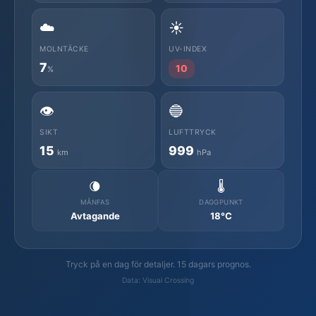
☁️
☀️
MOLNTÄCKE
UV-INDEX
7
10
%
👁️
🔵
SIKT
LUFTTRYCK
15
999
km
hPa
🌘
🌡️
MÅNFAS
DAGGPUNKT
Avtagande
18°C
Tryck på en dag för detaljer. 15 dagars prognos.
Data: Visual Crossing