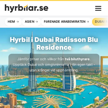
HEM
ASIEN
FöRENADE ARABEMIRATEN
DUBAI 
Hyrbil i Dubai Radisson Blu
Residence
Jämför priser och villkor från
två biluthyrare
.
Upptäck Dubai och omgivningarna i din egen takt -
utan krångel vid upphämtning.