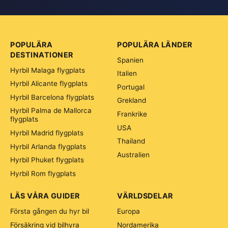
POPULÄRA
POPULÄRA LÄNDER
DESTINATIONER
Spanien
Hyrbil Malaga flygplats
Italien
Hyrbil Alicante flygplats
Portugal
Hyrbil Barcelona flygplats
Grekland
Hyrbil Palma de Mallorca
Frankrike
flygplats
USA
Hyrbil Madrid flygplats
Thailand
Hyrbil Arlanda flygplats
Australien
Hyrbil Phuket flygplats
Hyrbil Rom flygplats
LÄS VÅRA GUIDER
VÄRLDSDELAR
Första gången du hyr bil
Europa
Försäkring vid bilhyra
Nordamerika