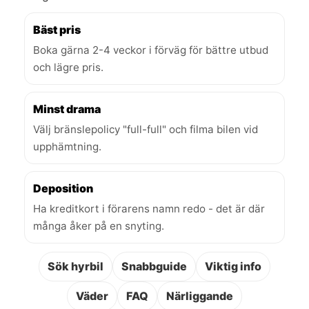
Bäst pris
Boka gärna 2-4 veckor i förväg för bättre utbud
och lägre pris.
Minst drama
Välj bränslepolicy "full-full" och filma bilen vid
upphämtning.
Deposition
Ha kreditkort i förarens namn redo - det är där
många åker på en snyting.
Sök hyrbil
Snabbguide
Viktig info
Väder
FAQ
Närliggande