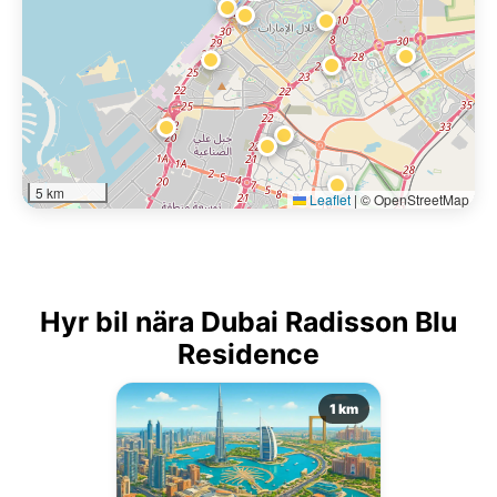
5 km
Leaflet
|
© OpenStreetMap
Hyr bil nära Dubai Radisson Blu
Residence
1 km