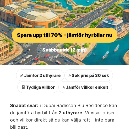
Spara upp till 70% - jämför hyrbilar nu
Snabbguide (2 min)
✅ Jämför 2 uthyrare
⚡ Sök pris på 30 sek
🧾 Tydliga villkor
⭐ Jämför villkor enkelt
Snabbt svar:
i Dubai Radisson Blu Residence kan
du jämföra hyrbil från
2 uthyrare
. Vi visar priser
och villkor direkt så du kan välja rätt - inte bara
billigast.