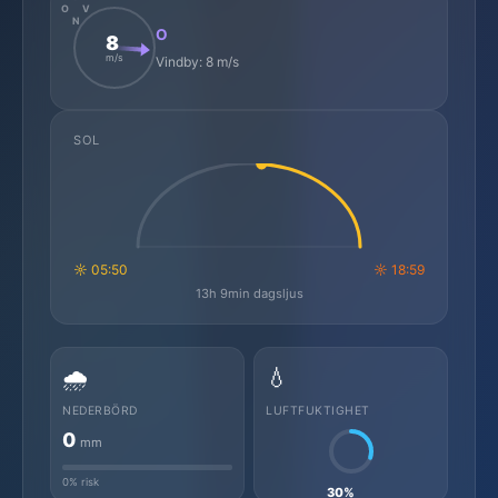
O
V
N
O
8
m/s
Vindby: 8 m/s
SOL
☼ 05:50
☼ 18:59
13h 9min dagsljus
🌧️
💧
NEDERBÖRD
LUFTFUKTIGHET
0
mm
0% risk
30%