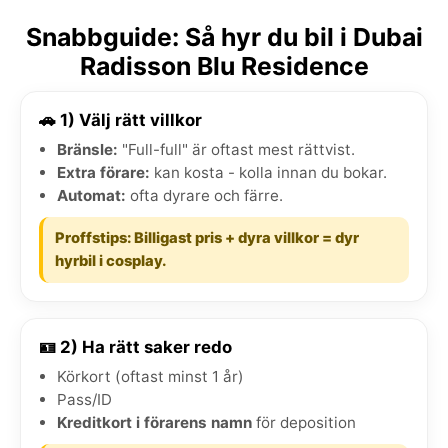
Snabbguide: Så hyr du bil i Dubai
Radisson Blu Residence
🚗 1) Välj rätt villkor
Bränsle:
"Full-full" är oftast mest rättvist.
Extra förare:
kan kosta - kolla innan du bokar.
Automat:
ofta dyrare och färre.
Proffstips: Billigast pris + dyra villkor = dyr
hyrbil i cosplay.
🪪 2) Ha rätt saker redo
Körkort (oftast minst 1 år)
Pass/ID
Kreditkort i förarens namn
för deposition