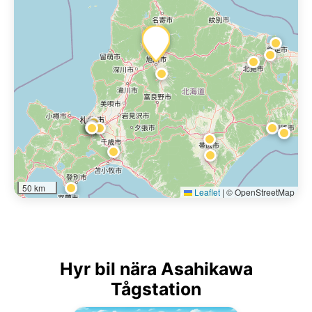
50 km
Leaflet
|
© OpenStreetMap
Hyr bil nära Asahikawa
Tågstation