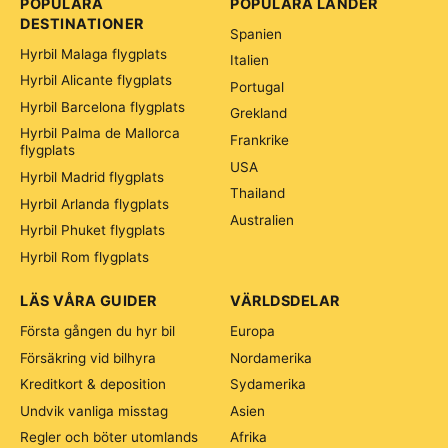
POPULÄRA
POPULÄRA LÄNDER
DESTINATIONER
Spanien
Hyrbil Malaga flygplats
Italien
Hyrbil Alicante flygplats
Portugal
Hyrbil Barcelona flygplats
Grekland
Hyrbil Palma de Mallorca
Frankrike
flygplats
USA
Hyrbil Madrid flygplats
Thailand
Hyrbil Arlanda flygplats
Australien
Hyrbil Phuket flygplats
Hyrbil Rom flygplats
LÄS VÅRA GUIDER
VÄRLDSDELAR
Första gången du hyr bil
Europa
Försäkring vid bilhyra
Nordamerika
Kreditkort & deposition
Sydamerika
Undvik vanliga misstag
Asien
Regler och böter utomlands
Afrika