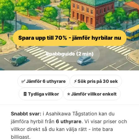
Spara upp till 70% - jämför hyrbilar nu
Snabbguide (2 min)
✅ Jämför 6 uthyrare
⚡ Sök pris på 30 sek
🧾 Tydliga villkor
⭐ Jämför villkor enkelt
Snabbt svar:
i Asahikawa Tågstation kan du
jämföra hyrbil från
6 uthyrare
. Vi visar priser och
villkor direkt så du kan välja rätt - inte bara
billigast.