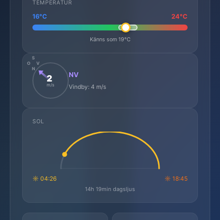
TEMPERATUR
16°C
24°C
Känns som 19°C
S
O
V
N
NV
2
m/s
Vindby: 4 m/s
SOL
☼ 04:26
☼ 18:45
14h 19min dagsljus