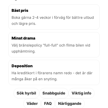
Bäst pris
Boka gärna 2-4 veckor i förväg för bättre utbud
och lägre pris.
Minst drama
Välj bränslepolicy "full-full" och filma bilen vid
upphämtning.
Deposition
Ha kreditkort i förarens namn redo - det är där
många åker på en snyting.
Sök hyrbil
Snabbguide
Viktig info
Väder
FAQ
Närliggande