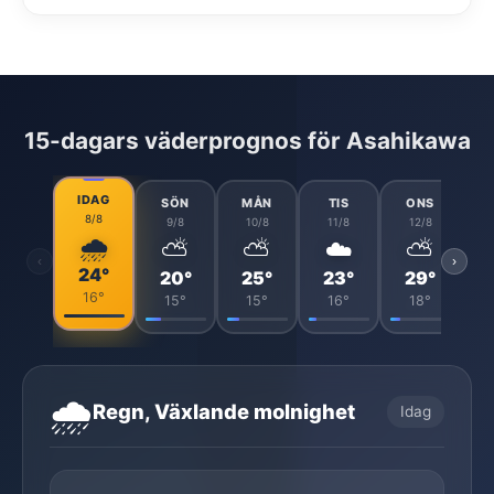
15-dagars väderprognos för Asahikawa
IDAG
SÖN
MÅN
TIS
ONS
8/8
9/8
10/8
11/8
12/8
🌧️
⛅
⛅
☁️
⛅
‹
›
24°
20°
25°
23°
29°
16°
15°
15°
16°
18°
🌧️
Regn, Växlande molnighet
Idag