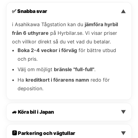
✅ Snabba svar
▼
i Asahikawa Tågstation kan du
jämföra hyrbil
från 6 uthyrare
på Hyrbilar.se. Vi visar priser
och villkor direkt så du vet vad du betalar.
Boka 2-4 veckor i förväg
för bättre utbud
och pris.
Välj om möjligt
bränsle "full-full"
.
Ha
kreditkort i förarens namn
redo för
deposition.
🚙 Köra bil i Japan
▼
🅿️ Parkering och vägtullar
▼