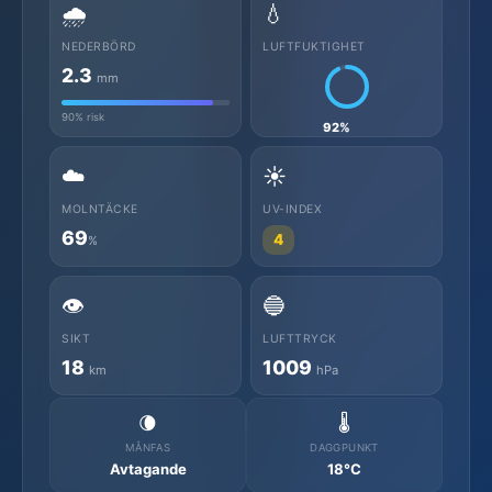
🌧️
💧
NEDERBÖRD
LUFTFUKTIGHET
2.3
mm
90% risk
92%
☁️
☀️
MOLNTÄCKE
UV-INDEX
69
4
%
👁️
🔵
SIKT
LUFTTRYCK
18
1009
km
hPa
🌘
🌡️
MÅNFAS
DAGGPUNKT
Avtagande
18°C