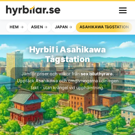
HEM
ASIEN
JAPAN
ASAHIKAWA TåGSTATION
Hyrbil i Asahikawa
Tågstation
Jämför priser och villkor från
sex biluthyrare
.
Upptäck Asahikawa och omgivningarna i din egen
takt - utan krångel vid upphämtning.