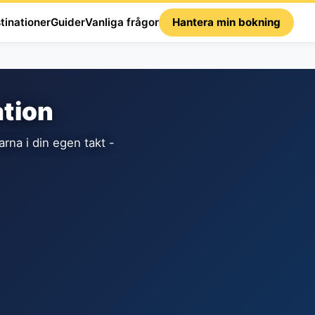
tinationer
Guider
Vanliga frågor
Hantera min bokning
ation
rna i din egen takt -