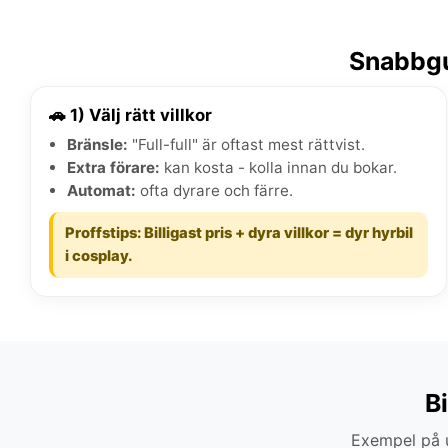
Snabbgu
🚗 1) Välj rätt villkor
Bränsle:
"Full-full" är oftast mest rättvist.
Extra förare:
kan kosta - kolla innan du bokar.
Automat:
ofta dyrare och färre.
Proffstips: Billigast pris + dyra villkor = dyr hyrbil
i cosplay.
B
Exempel på u