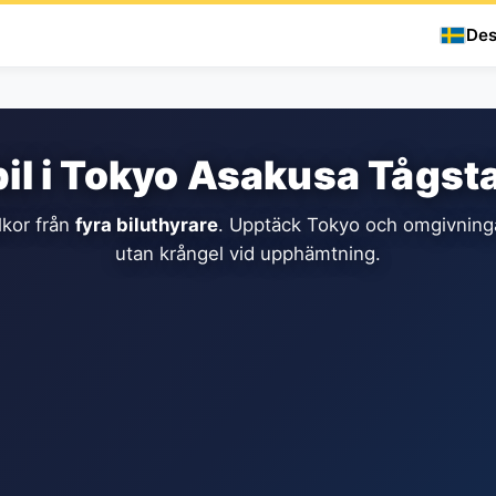
Des
il i Tokyo Asakusa Tågst
lkor från
fyra biluthyrare
. Upptäck Tokyo och omgivninga
utan krångel vid upphämtning.