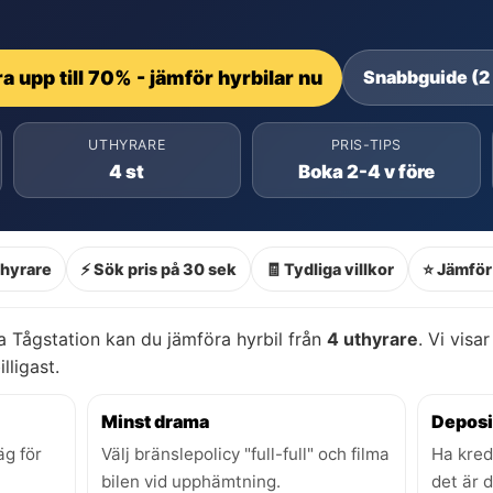
a upp till 70% - jämför hyrbilar nu
Snabbguide (2
UTHYRARE
PRIS-TIPS
4 st
Boka 2-4 v före
thyrare
⚡ Sök pris på 30 sek
🧾 Tydliga villkor
⭐ Jämför 
 Tågstation kan du jämföra hyrbil från
4 uthyrare
. Vi visa
lligast.
Minst drama
Deposi
äg för
Välj bränslepolicy "full-full" och filma
Ha kred
bilen vid upphämtning.
det är 