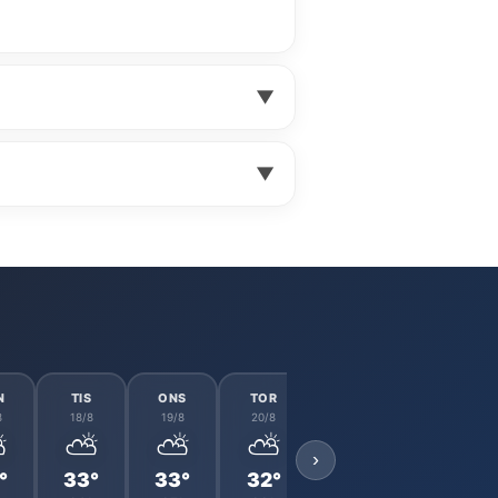
▼
▼
N
TIS
ONS
TOR
FRE
LÖR
8
18/8
19/8
20/8
21/8
22/8
⛅
⛅
⛅
⛅
⛅
☁️
›
°
33°
33°
32°
33°
31°