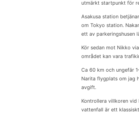
utmärkt startpunkt för r
Asakusa station betjäna
om Tokyo station. Nakami
ett av parkeringshusen l
Kör sedan mot Nikko via
området kan vara trafikin
Ca 60 km och ungefär 1–
Narita flygplats om jag
avgift.
Kontrollera villkoren vi
vattenfall är ett klassi