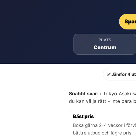
Spar
PLATS
Centrum
✅ Jämför 4 u
Snabbt svar:
i Tokyo Asakusa
du kan välja rätt - inte bara bi
Bäst pris
Boka gärna 2-4 veckor i förv
bättre utbud och lägre pris.