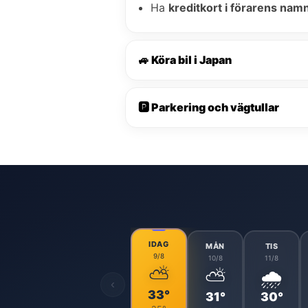
Ha
kreditkort i förarens nam
🚙 Köra bil i Japan
🅿️ Parkering och vägtullar
IDAG
MÅN
TIS
9/8
10/8
11/8
⛅
⛅
🌧️
‹
33°
31°
30°