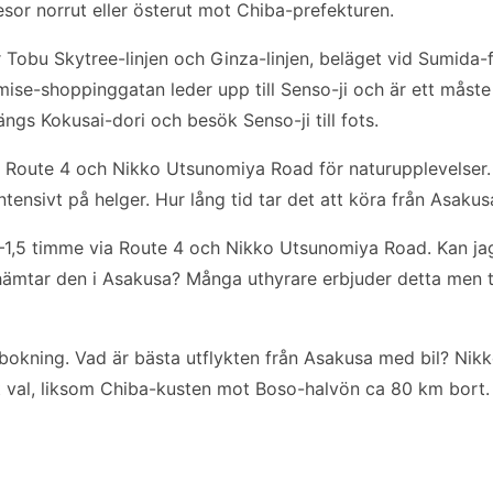
esor norrut eller österut mot Chiba-prefekturen.
r Tobu Skytree-linjen och Ginza-linjen, beläget vid Sumida
se-shoppinggatan leder upp till Senso-ji och är ett måste
ängs Kokusai-dori och besök Senso-ji till fots.
 Route 4 och Nikko Utsunomiya Road för naturupplevelser.
tensivt på helger. Hur lång tid tar det att köra från Asakusa
1,5 timme via Route 4 och Nikko Utsunomiya Road. Kan jag
 hämtar den i Asakusa? Många uthyrare erbjuder detta men t
d bokning. Vad är bästa utflykten från Asakusa med bil? Ni
skt val, liksom Chiba-kusten mot Boso-halvön ca 80 km bort.