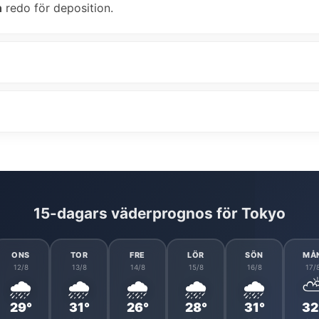
n
redo för deposition.
15-dagars väderprognos för Tokyo
ONS
TOR
FRE
LÖR
SÖN
MÅ
12/8
13/8
14/8
15/8
16/8
17/
🌧️
🌧️
🌧️
🌧️
🌧️
29°
31°
26°
28°
31°
32