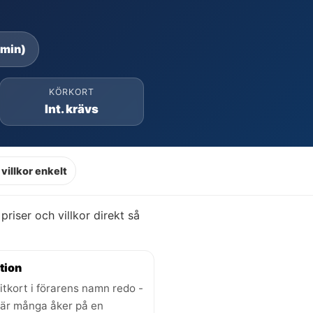
 min)
KÖRKORT
Int. krävs
villkor enkelt
r priser och villkor direkt så
tion
itkort i förarens namn redo -
där många åker på en