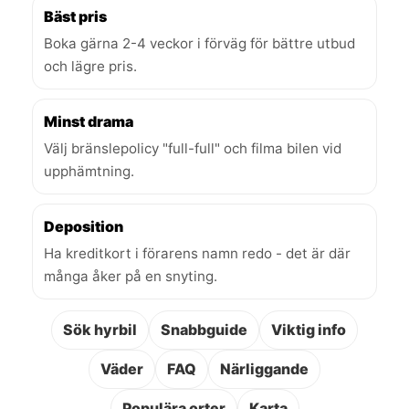
Bäst pris
Boka gärna 2-4 veckor i förväg för bättre utbud
och lägre pris.
Minst drama
Välj bränslepolicy "full-full" och filma bilen vid
upphämtning.
Deposition
Ha kreditkort i förarens namn redo - det är där
många åker på en snyting.
Sök hyrbil
Snabbguide
Viktig info
Väder
FAQ
Närliggande
Populära orter
Karta