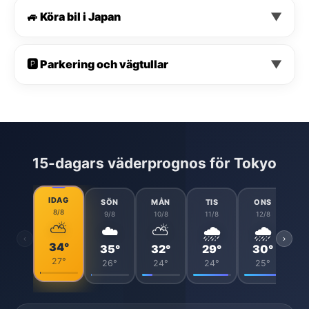
🚙 Köra bil i Japan
▼
🅿️ Parkering och vägtullar
▼
15-dagars väderprognos för Tokyo
IDAG
SÖN
MÅN
TIS
ONS
8/8
9/8
10/8
11/8
12/8
⛅
☁️
⛅
🌧️
🌧️
‹
›
34°
35°
32°
29°
30°
27°
26°
24°
24°
25°