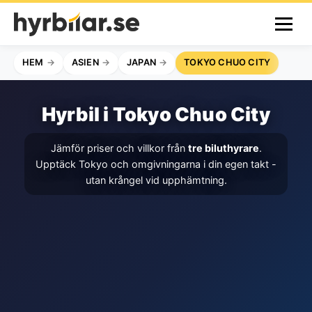
HEM
ASIEN
JAPAN
TOKYO CHUO CITY
Hyrbil i Tokyo Chuo City
Jämför priser och villkor från
tre biluthyrare
.
Upptäck Tokyo och omgivningarna i din egen takt -
utan krångel vid upphämtning.