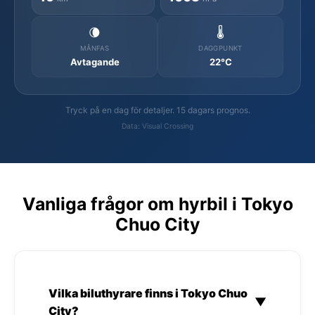
🌘
🌡️
MÅNFAS
DAGGPUNKT
Avtagande
22°C
Tryck på en dag för detaljer. 15 dagars prognos.
Data: Visual Crossing
Vanliga frågor om hyrbil i Tokyo
Chuo City
Vilka biluthyrare finns i Tokyo Chuo
▼
City?