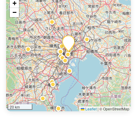
+
−
20 km
Leaflet
|
© OpenStreetMap