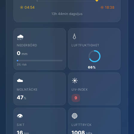
☼ 04:54
☼ 18:38
13h 44min dagsljus
🌧️
💧
NEDERBÖRD
LUFTFUKTIGHET
0
mm
3% risk
66%
☁️
☀️
MOLNTÄCKE
UV-INDEX
47
9
%
👁️
🔵
SIKT
LUFTTRYCK
16
1008
km
hPa