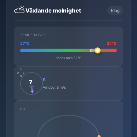
⛅
Växlande molnighet
Idag
TEMPERATUR
27°C
34°C
Känns som 32°C
S
O
V
N
S
7
m/s
Vindby: 8 m/s
SOL