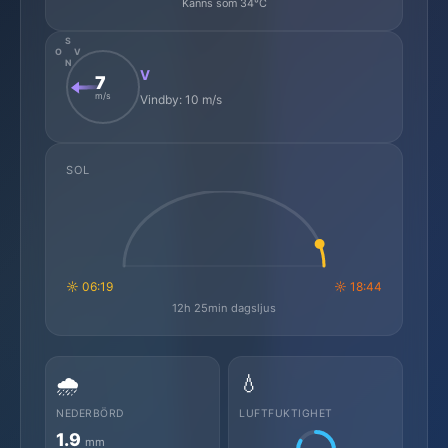
Känns som 34°C
S
O
V
N
V
7
m/s
Vindby: 10 m/s
SOL
☼ 06:19
☼ 18:44
12h 25min dagsljus
🌧️
💧
NEDERBÖRD
LUFTFUKTIGHET
1.9
mm