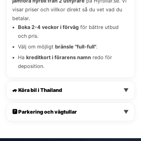
jämföra hyrbil från 2 uthyrare
på Hyrbilar.se. Vi
visar priser och villkor direkt så du vet vad du
betalar.
Boka 2-4 veckor i förväg
för bättre utbud
och pris.
Välj om möjligt
bränsle "full-full"
.
Ha
kreditkort i förarens namn
redo för
deposition.
🚙 Köra bil i Thailand
▼
🅿️ Parkering och vägtullar
▼