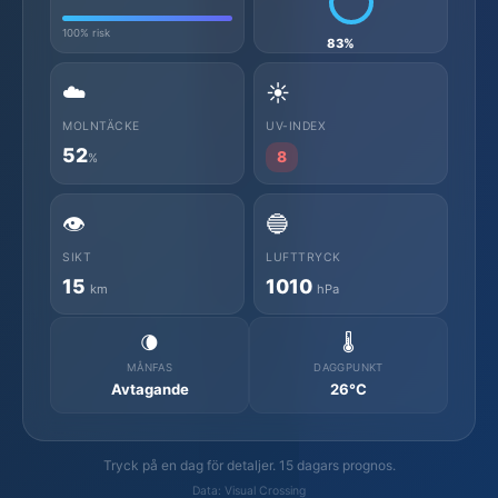
100% risk
83%
☁️
☀️
MOLNTÄCKE
UV-INDEX
52
8
%
👁️
🔵
SIKT
LUFTTRYCK
15
1010
km
hPa
🌘
🌡️
MÅNFAS
DAGGPUNKT
Avtagande
26°C
Tryck på en dag för detaljer. 15 dagars prognos.
Data: Visual Crossing