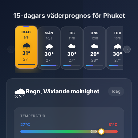
15-dagars väderprognos för Phuket
IDAG
MÅN
TIS
ONS
TOR
9/8
10/8
11/8
12/8
13/8
🌧️
🌧️
☁️
☁️
🌧️
‹
›
31°
30°
30°
29°
30°
27°
27°
27°
28°
27°
🌧️
Regn, Växlande molnighet
Idag
TEMPERATUR
27°C
31°C