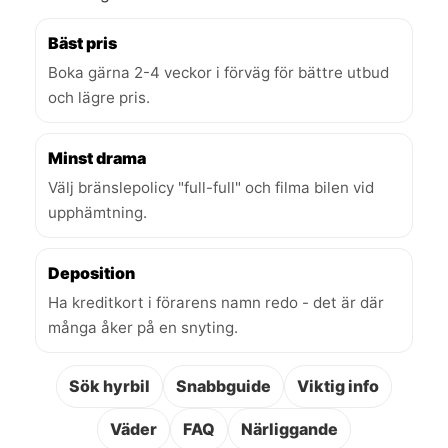
Bäst pris
Boka gärna 2-4 veckor i förväg för bättre utbud
och lägre pris.
Minst drama
Välj bränslepolicy "full-full" och filma bilen vid
upphämtning.
Deposition
Ha kreditkort i förarens namn redo - det är där
många åker på en snyting.
Sök hyrbil
Snabbguide
Viktig info
Väder
FAQ
Närliggande