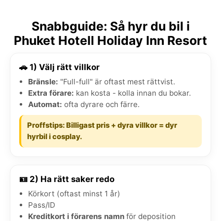
Snabbguide: Så hyr du bil i
Phuket Hotell Holiday Inn Resort
🚗 1) Välj rätt villkor
Bränsle:
"Full-full" är oftast mest rättvist.
Extra förare:
kan kosta - kolla innan du bokar.
Automat:
ofta dyrare och färre.
Proffstips: Billigast pris + dyra villkor = dyr
hyrbil i cosplay.
🪪 2) Ha rätt saker redo
Körkort (oftast minst 1 år)
Pass/ID
Kreditkort i förarens namn
för deposition