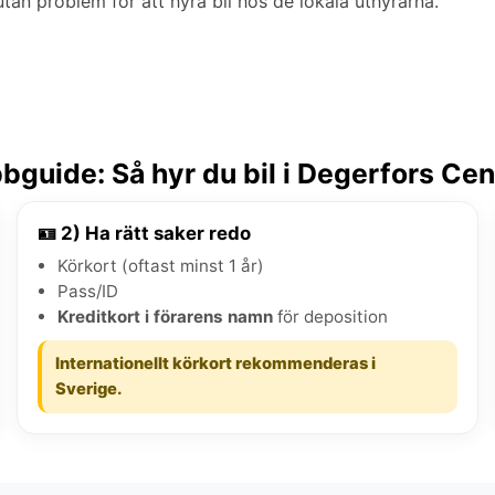
tan problem för att hyra bil hos de lokala uthyrarna.
bguide: Så hyr du bil i Degerfors Ce
🪪 2) Ha rätt saker redo
Körkort (oftast minst 1 år)
Pass/ID
Kreditkort i förarens namn
för deposition
Internationellt körkort rekommenderas i
Sverige.