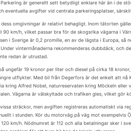
 Parkering är generellt sett betydligt enklare här än i de st
h eventuella avgifter vid centrala parkeringsplatser, särski
 dess omgivningar är relativt behagligt. Inom tätorten gäll
ll 90 km/h, vilket passar bra för de skogsrika vägarna i Vä
en i Sverige är 0,2 promille, en av de lägsta i Europa, så n
ja. Under vintermånaderna rekommenderas dubbdäck, och de 
inte redan är utrustad.
 ungefär 19 kronor per liter och diesel på cirka 18 kronor, v
ängre utflykter. Med bil från Degerfors är det enkelt att nå
ria kring Alfred Nobel, naturreservaten kring Möckeln eller v
alen. Vägarna är välskyltade och trafiken gles, vilket gör 
 vissa sträckor, men avgiften registreras automatiskt via re
nuellt i stunden. Kör du motorväg på väg mot exempelvis Ör
 120 km/h. Nödnumret är 112 och alla betalningar sker i sve