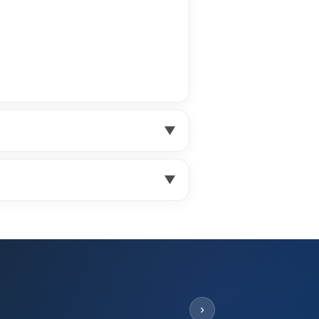
▼
▼
›