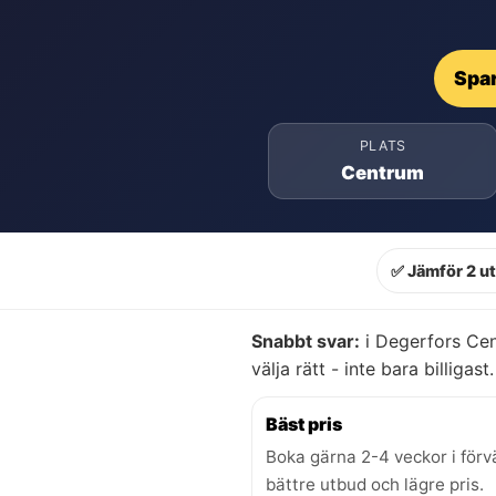
Spar
PLATS
Centrum
✅ Jämför 2 u
Snabbt svar:
i Degerfors Cen
välja rätt - inte bara billigast.
Bäst pris
Boka gärna 2-4 veckor i förv
bättre utbud och lägre pris.