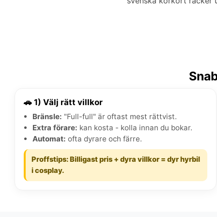
svenska körkort räcker u
Snab
🚗 1) Välj rätt villkor
Bränsle:
"Full-full" är oftast mest rättvist.
Extra förare:
kan kosta - kolla innan du bokar.
Automat:
ofta dyrare och färre.
Proffstips: Billigast pris + dyra villkor = dyr hyrbil
i cosplay.