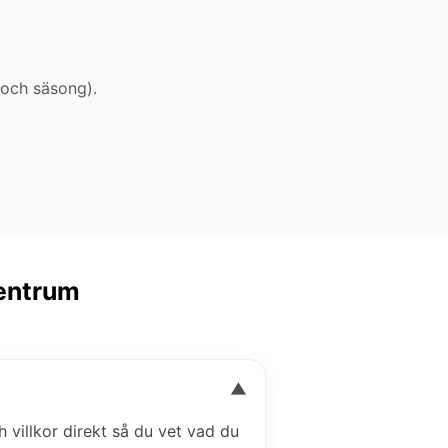
 och säsong).
Centrum
▼
h villkor direkt så du vet vad du