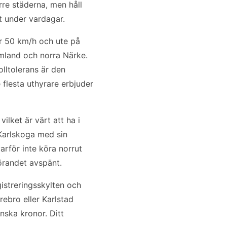
örre städerna, men håll
lt under vardagar.
er 50 km/h och ute på
rmland och norra Närke.
olltolerans är den
flesta uthyrare erbjuder
ilket är värt att ha i
 Karlskoga med sin
arför inte köra norrut
körandet avspänt.
gistreringsskylten och
ebro eller Karlstad
nska kronor. Ditt