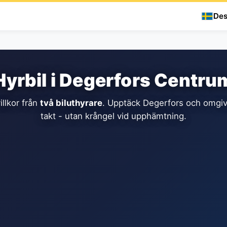
Des
Hyrbil i Degerfors Centru
illkor från
två biluthyrare
. Upptäck Degerfors och omgiv
takt - utan krångel vid upphämtning.