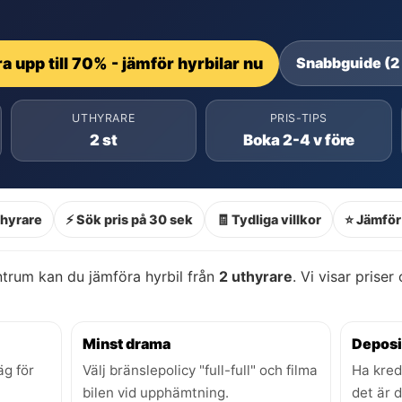
a upp till 70% - jämför hyrbilar nu
Snabbguide (2
UTHYRARE
PRIS-TIPS
2 st
Boka 2-4 v före
thyrare
⚡ Sök pris på 30 sek
🧾 Tydliga villkor
⭐ Jämför 
trum kan du jämföra hyrbil från
2 uthyrare
. Vi visar priser
Minst drama
Deposi
äg för
Välj bränslepolicy "full-full" och filma
Ha kred
bilen vid upphämtning.
det är 