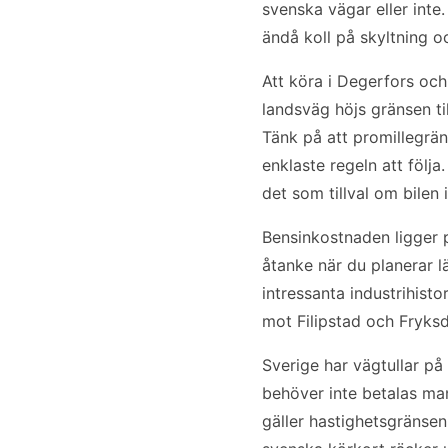
svenska vägar eller inte.
ändå koll på skyltning oc
Att köra i Degerfors och
landsväg höjs gränsen ti
Tänk på att promillegräns
enklaste regeln att föl
det som tillval om bilen 
Bensinkostnaden ligger på
åtanke när du planerar l
intressanta industrihisto
mot Filipstad och Fryksd
Sverige har vägtullar på
behöver inte betalas ma
gäller hastighetsgränsen