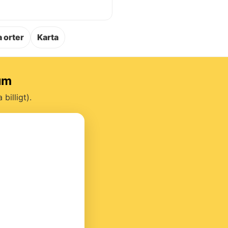
.
 orter
Karta
rum
billigt).