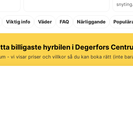
snyting
Viktig info
Väder
FAQ
Närliggande
Populära
tta billigaste hyrbilen i Degerfors Cent
um - vi visar priser och villkor så du kan boka rätt (inte bara 