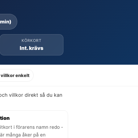
 min)
KÖRKORT
Int. krävs
villkor enkelt
 och villkor direkt så du kan
tion
itkort i förarens namn redo -
där många åker på en