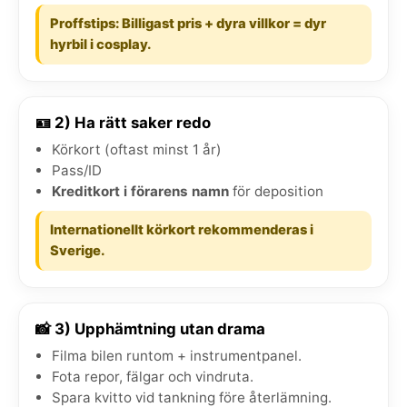
Proffstips: Billigast pris + dyra villkor = dyr
hyrbil i cosplay.
🪪 2) Ha rätt saker redo
Körkort (oftast minst 1 år)
Pass/ID
Kreditkort i förarens namn
för deposition
Internationellt körkort rekommenderas i
Sverige.
📸 3) Upphämtning utan drama
Filma bilen runtom + instrumentpanel.
Fota repor, fälgar och vindruta.
Spara kvitto vid tankning före återlämning.