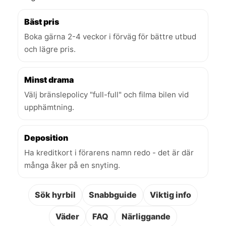
Bäst pris
Boka gärna 2-4 veckor i förväg för bättre utbud
och lägre pris.
Minst drama
Välj bränslepolicy "full-full" och filma bilen vid
upphämtning.
Deposition
Ha kreditkort i förarens namn redo - det är där
många åker på en snyting.
Sök hyrbil
Snabbguide
Viktig info
Väder
FAQ
Närliggande