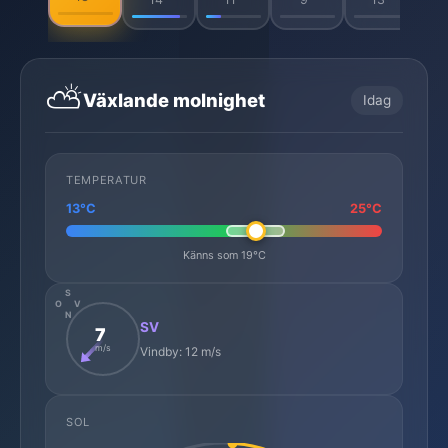
⛅
Växlande molnighet
Idag
TEMPERATUR
13°C
25°C
Känns som 19°C
S
O
V
N
SV
7
m/s
Vindby: 12 m/s
SOL