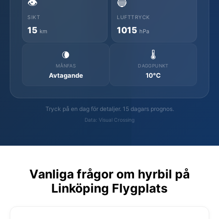
👁️
🔵
SIKT
LUFTTRYCK
15
1015
km
hPa
🌘
🌡️
MÅNFAS
DAGGPUNKT
Avtagande
10°C
Tryck på en dag för detaljer. 15 dagars prognos.
Data: Visual Crossing
Vanliga frågor om hyrbil på
Linköping Flygplats