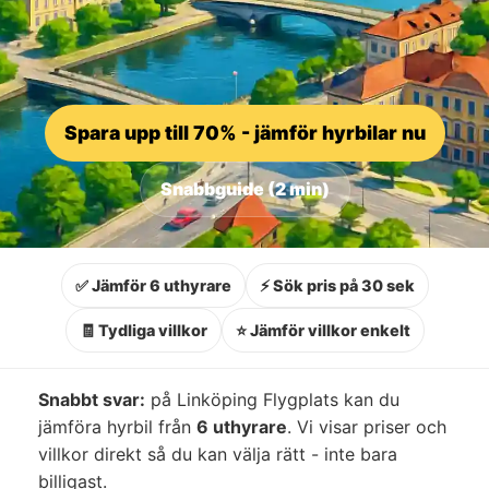
Spara upp till 70% - jämför hyrbilar nu
Snabbguide (2 min)
✅ Jämför 6 uthyrare
⚡ Sök pris på 30 sek
🧾 Tydliga villkor
⭐ Jämför villkor enkelt
Snabbt svar:
på Linköping Flygplats kan du
jämföra hyrbil från
6 uthyrare
. Vi visar priser och
villkor direkt så du kan välja rätt - inte bara
billigast.