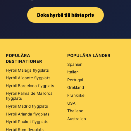
Boka hyrbil till bästa pris
POPULÄRA
POPULÄRA LÄNDER
DESTINATIONER
Spanien
Hyrbil Malaga flygplats
Italien
Hyrbil Alicante flygplats
Portugal
Hyrbil Barcelona flygplats
Grekland
Hyrbil Palma de Mallorca
Frankrike
flygplats
USA
Hyrbil Madrid flygplats
Thailand
Hyrbil Arlanda flygplats
Australien
Hyrbil Phuket flygplats
Hyrbil Rom flygplats