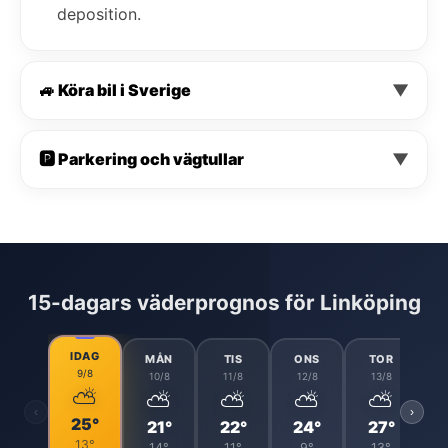
deposition.
🚙 Köra bil i Sverige
▼
🅿️ Parkering och vägtullar
▼
15-dagars väderprognos för Linköping
IDAG
MÅN
TIS
ONS
TOR
9/8
10/8
11/8
12/8
13/8
⛅
⛅
⛅
⛅
⛅
‹
›
25°
21°
22°
24°
27°
13°
14°
11°
9°
13°