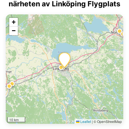
närheten av Linköping Flygplats
+
−
10 km
Leaflet
|
© OpenStreetMap