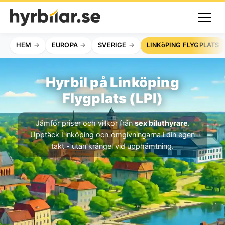
HEM
EUROPA
SVERIGE
LINKöPING FLYGPLATS
Hyrbil på Linköping
Flygplats (LPI)
Jämför priser och villkor från
sex biluthyrare
.
Upptäck Linköping och omgivningarna i din egen
takt - utan krångel vid upphämtning.