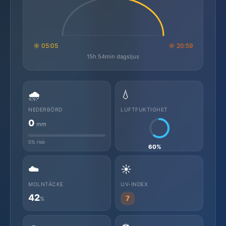
☼ 05:05
☼ 20:59
15h 54min dagsljus
🌧️
💧
NEDERBÖRD
LUFTFUKTIGHET
0
mm
0% risk
60%
☁️
☀️
MOLNTÄCKE
UV-INDEX
42
7
%