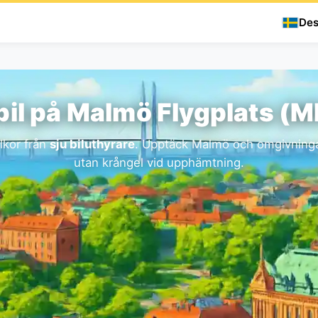
Des
bil på Malmö Flygplats (
llkor från
sju biluthyrare
. Upptäck Malmö och omgivningar
utan krångel vid upphämtning.