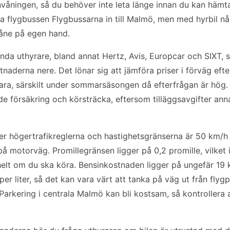
åningen, så du behöver inte leta länge innan du kan hämta
t ta flygbussen Flygbussarna in till Malmö, men med hyrbil n
åne på egen hand.
kända uthyrare, bland annat Hertz, Avis, Europcar och SIXT,
stnaderna nere. Det lönar sig att jämföra priser i förväg ef
ra, särskilt under sommarsäsongen då efterfrågan är hög. 
nde försäkring och körsträcka, eftersom tilläggsavgifter ann
ler högertrafikreglerna och hastighetsgränserna är 50 km/h 
 motorväg. Promillegränsen ligger på 0,2 promille, vilket i
elt om du ska köra. Bensinkostnaden ligger på ungefär 19 k
per liter, så det kan vara värt att tanka på väg ut från fly
 Parkering i centrala Malmö kan bli kostsam, så kontrollera 