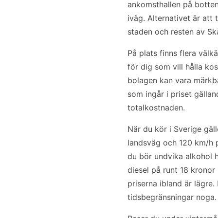
ankomsthallen på bottenv
iväg. Alternativet är at
staden och resten av Sk
På plats finns flera väl
för dig som vill hålla ko
bolagen kan vara märkba
som ingår i priset gälla
totalkostnaden.
När du kör i Sverige gäl
landsväg och 120 km/h på
du bör undvika alkohol h
diesel på runt 18 kronor 
priserna ibland är lägre.
tidsbegränsningar noga.