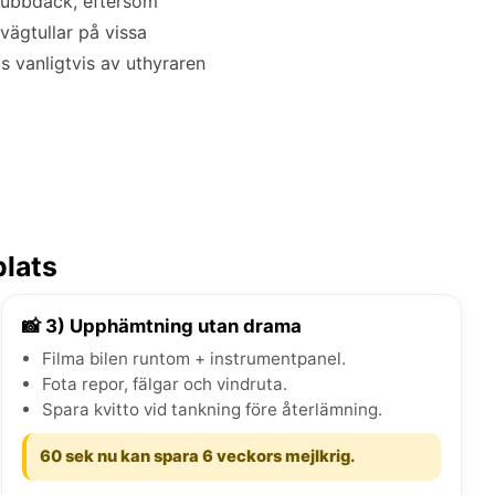
dubbdäck, eftersom
vägtullar på vissa
s vanligtvis av uthyraren
plats
📸 3) Upphämtning utan drama
Filma bilen runtom + instrumentpanel.
Fota repor, fälgar och vindruta.
Spara kvitto vid tankning före återlämning.
60 sek nu kan spara 6 veckors mejlkrig.