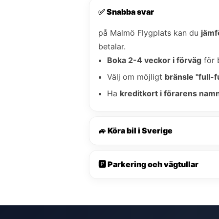
✅ Snabba svar
på Malmö Flygplats kan du
jämf
betalar.
Boka 2-4 veckor i förväg
för 
Välj om möjligt
bränsle "full-fu
Ha
kreditkort i förarens nam
🚙 Köra bil i Sverige
🅿️ Parkering och vägtullar