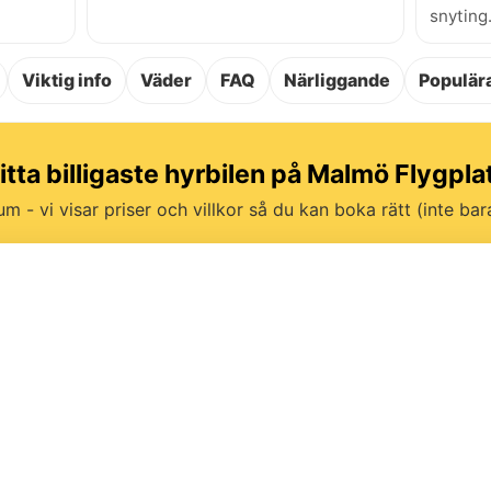
snyting
Viktig info
Väder
FAQ
Närliggande
Populära
itta billigaste hyrbilen på Malmö Flygpla
um - vi visar priser och villkor så du kan boka rätt (inte bara 