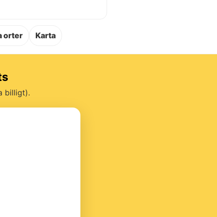
.
 orter
Karta
ts
billigt).