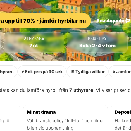
a upp till 70% - jämför hyrbilar nu
Snabbguide (2
UTHYRARE
PRIS-TIPS
7 st
Boka 2-4 v före
thyrare
⚡ Sök pris på 30 sek
🧾 Tydliga villkor
⭐ Jämför 
ats kan du jämföra hyrbil från
7 uthyrare
. Vi visar priser 
Minst drama
Deposi
äg för
Välj bränslepolicy "full-full" och filma
Ha kred
bilen vid upphämtning.
det är 