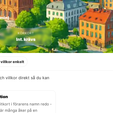
 min)
KÖRKORT
Int. krävs
villkor enkelt
och villkor direkt så du kan
tion
itkort i förarens namn redo -
där många åker på en