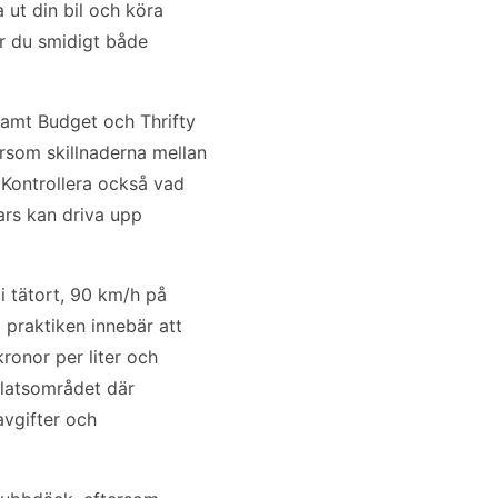
 ut din bil och köra
år du smidigt både
 samt Budget och Thrifty
tersom skillnaderna mellan
Kontrollera också vad
ars kan driva upp
i tätort, 90 km/h på
 praktiken innebär att
ronor per liter och
gplatsområdet där
avgifter och