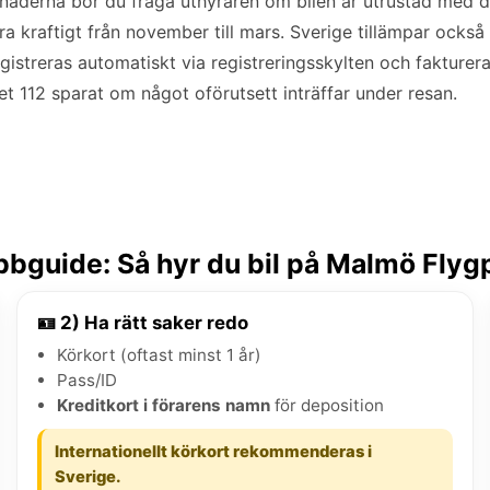
naderna bör du fråga uthyraren om bilen är utrustad med 
ra kraftigt från november till mars. Sverige tillämpar också 
egistreras automatiskt via registreringsskylten och fakturera
t 112 sparat om något oförutsett inträffar under resan.
bguide: Så hyr du bil på Malmö Flyg
🪪 2) Ha rätt saker redo
Körkort (oftast minst 1 år)
Pass/ID
Kreditkort i förarens namn
för deposition
Internationellt körkort rekommenderas i
Sverige.