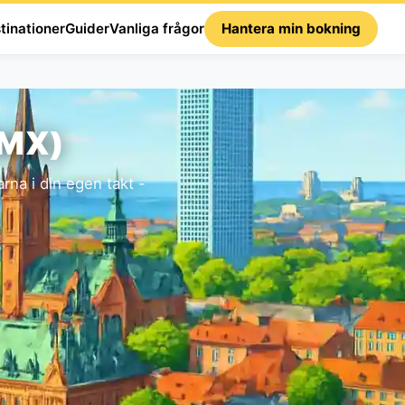
tinationer
Guider
Vanliga frågor
Hantera min bokning
MMX)
na i din egen takt -