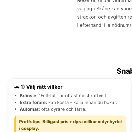
Reser du under vintermå
väglag i Skåne kan varie
sträckor, och avgiften r
i efterhand. Ha nödnumre
Snab
🚗 1) Välj rätt villkor
Bränsle:
"Full-full" är oftast mest rättvist.
Extra förare:
kan kosta - kolla innan du bokar.
Automat:
ofta dyrare och färre.
Proffstips: Billigast pris + dyra villkor = dyr hyrbil
i cosplay.