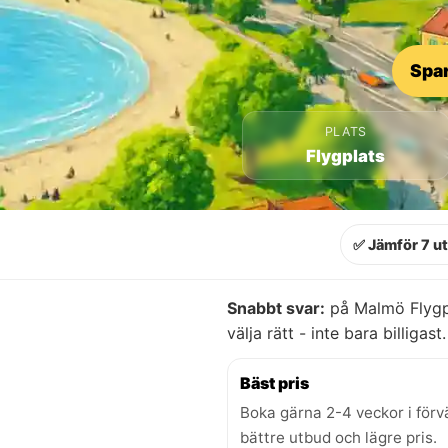
Spar
PLATS
Flygplats
✅ Jämför 7 u
Snabbt svar:
på Malmö Flygpl
välja rätt - inte bara billigast.
Bäst pris
Boka gärna 2-4 veckor i förv
bättre utbud och lägre pris.