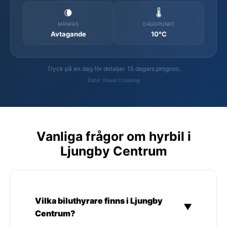
🌘
🌡️
MÅNFAS
DAGGPUNKT
Avtagande
10°C
Tryck på en dag för detaljer. 15 dagars prognos.
Data: Visual Crossing
Vanliga frågor om hyrbil i
Ljungby Centrum
Vilka biluthyrare finns i Ljungby
▼
Centrum?