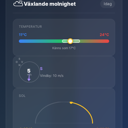
⛅
Växlande molnighet
Idag
TEMPERATUR
11°C
24°C
Känns som 17°C
S
O
V
N
S
5
m/s
Vindby: 10 m/s
SOL