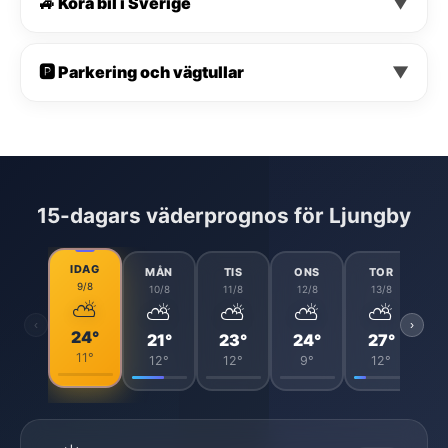
🚙 Köra bil i Sverige
▼
🅿️ Parkering och vägtullar
▼
15-dagars väderprognos för Ljungby
IDAG
MÅN
TIS
ONS
TOR
9/8
10/8
11/8
12/8
13/8
⛅
⛅
⛅
⛅
⛅
‹
›
24°
21°
23°
24°
27°
11°
12°
12°
9°
12°