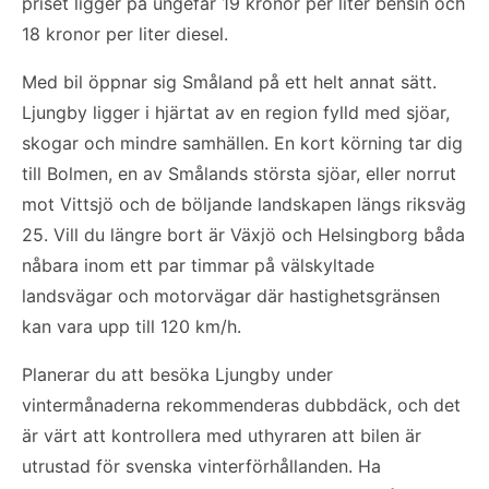
priset ligger på ungefär 19 kronor per liter bensin och
18 kronor per liter diesel.
Med bil öppnar sig Småland på ett helt annat sätt.
Ljungby ligger i hjärtat av en region fylld med sjöar,
skogar och mindre samhällen. En kort körning tar dig
till Bolmen, en av Smålands största sjöar, eller norrut
mot Vittsjö och de böljande landskapen längs riksväg
25. Vill du längre bort är Växjö och Helsingborg båda
nåbara inom ett par timmar på välskyltade
landsvägar och motorvägar där hastighetsgränsen
kan vara upp till 120 km/h.
Planerar du att besöka Ljungby under
vintermånaderna rekommenderas dubbdäck, och det
är värt att kontrollera med uthyraren att bilen är
utrustad för svenska vinterförhållanden. Ha