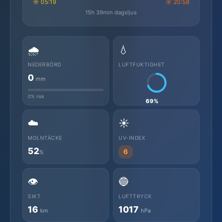
☼ 05:19
☼ 20:58
15h 39min dagsljus
🌧️
💧
NEDERBÖRD
LUFTFUKTIGHET
0
mm
0% risk
69%
☁️
☀️
MOLNTÄCKE
UV-INDEX
52
6
%
👁️
🔵
SIKT
LUFTTRYCK
16
1017
km
hPa