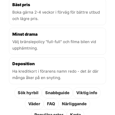
Bäst pris
Boka gärna 2-4 veckor i förväg för bättre utbud
och lägre pris.
Minst drama
Välj bränslepolicy "full-full" och filma bilen vid
upphämtning.
Deposition
Ha kreditkort i förarens namn redo - det är där
många åker på en snyting.
Sök hyrbil
Snabbguide
Viktig info
Väder
FAQ
Närliggande
Populära orter
Karta