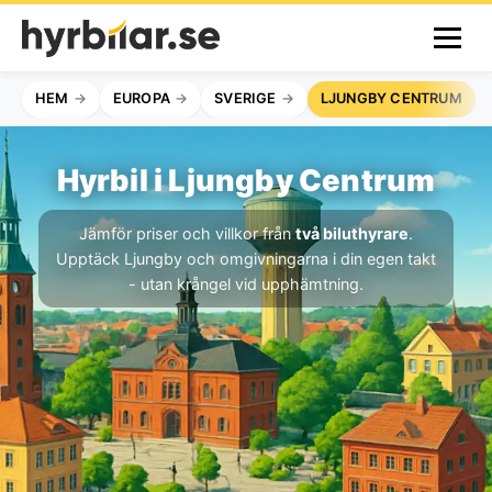
HEM
EUROPA
SVERIGE
LJUNGBY CENTRUM
Hyrbil i Ljungby Centrum
Jämför priser och villkor från
två biluthyrare
.
Upptäck Ljungby och omgivningarna i din egen takt
- utan krångel vid upphämtning.