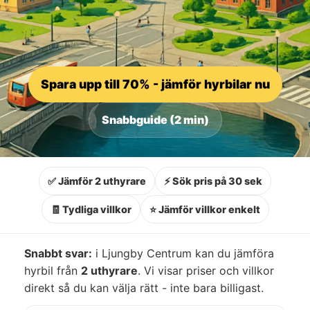
Spara upp till 70% - jämför hyrbilar nu
Snabbguide (2 min)
✅ Jämför 2 uthyrare
⚡ Sök pris på 30 sek
🧾 Tydliga villkor
⭐ Jämför villkor enkelt
Snabbt svar:
i Ljungby Centrum kan du jämföra
hyrbil från
2 uthyrare
. Vi visar priser och villkor
direkt så du kan välja rätt - inte bara billigast.