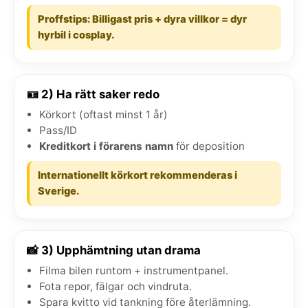
Proffstips: Billigast pris + dyra villkor = dyr
hyrbil i cosplay.
🪪 2) Ha rätt saker redo
Körkort (oftast minst 1 år)
Pass/ID
Kreditkort i förarens namn
för deposition
Internationellt körkort rekommenderas i
Sverige.
📸 3) Upphämtning utan drama
Filma bilen runtom + instrumentpanel.
Fota repor, fälgar och vindruta.
Spara kvitto vid tankning före återlämning.