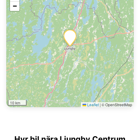
−
10 km
Leaflet
|
© OpenStreetMap
Hyr bil nära Ljungby Centrum