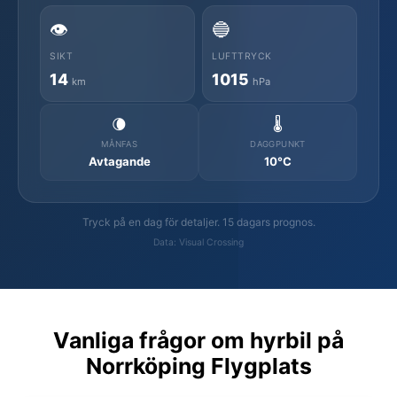
👁️
🔵
SIKT
LUFTTRYCK
14
1015
km
hPa
🌘
🌡️
MÅNFAS
DAGGPUNKT
Avtagande
10°C
Tryck på en dag för detaljer. 15 dagars prognos.
Data: Visual Crossing
Vanliga frågor om hyrbil på
Norrköping Flygplats