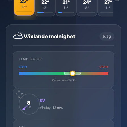
25°
22°
21°
24°
27°
13°
13°
11°
8°
11°
⛅
Växlande molnighet
Idag
TEMPERATUR
13°C
25°C
Känns som 19°C
S
O
V
N
SV
8
m/s
Vindby: 12 m/s