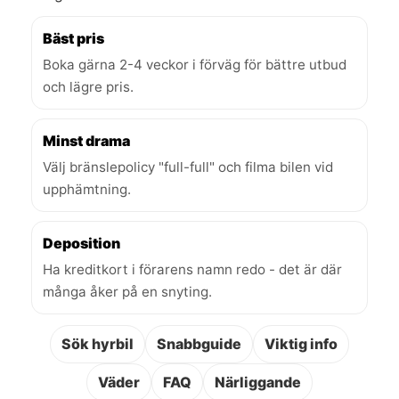
Bäst pris
Boka gärna 2-4 veckor i förväg för bättre utbud
och lägre pris.
Minst drama
Välj bränslepolicy "full-full" och filma bilen vid
upphämtning.
Deposition
Ha kreditkort i förarens namn redo - det är där
många åker på en snyting.
Sök hyrbil
Snabbguide
Viktig info
Väder
FAQ
Närliggande