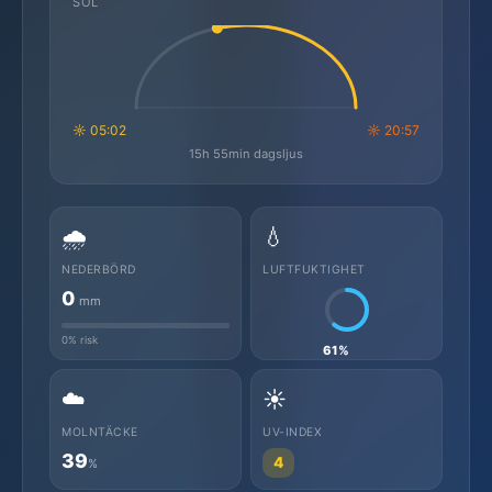
SOL
☼ 05:02
☼ 20:57
15h 55min dagsljus
🌧️
💧
NEDERBÖRD
LUFTFUKTIGHET
0
mm
0% risk
61%
☁️
☀️
MOLNTÄCKE
UV-INDEX
39
4
%