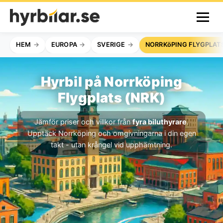
HEM
EUROPA
SVERIGE
NORRKöPING FLYGPLAT
Hyrbil på Norrköping
Flygplats (NRK)
Jämför priser och villkor från
fyra biluthyrare
.
Upptäck Norrköping och omgivningarna i din egen
takt - utan krångel vid upphämtning.