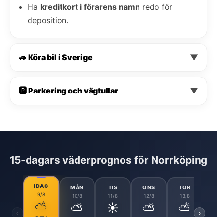
Ha
kreditkort i förarens namn
redo för
deposition.
🚙 Köra bil i Sverige
▼
🅿️ Parkering och vägtullar
▼
15-dagars väderprognos för Norrköping
IDAG
MÅN
TIS
ONS
TOR
9/8
10/8
11/8
12/8
13/8
⛅
⛅
☀️
⛅
⛅
‹
›