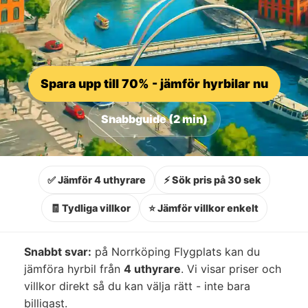
Spara upp till 70% - jämför hyrbilar nu
Snabbguide (2 min)
✅ Jämför 4 uthyrare
⚡ Sök pris på 30 sek
🧾 Tydliga villkor
⭐ Jämför villkor enkelt
Snabbt svar:
på Norrköping Flygplats kan du
jämföra hyrbil från
4 uthyrare
. Vi visar priser och
villkor direkt så du kan välja rätt - inte bara
billigast.