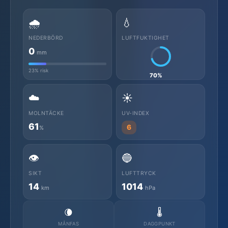
🌧️
💧
NEDERBÖRD
LUFTFUKTIGHET
0
mm
23% risk
70%
☁️
☀️
MOLNTÄCKE
UV-INDEX
61
6
%
👁️
🔵
SIKT
LUFTTRYCK
14
1014
km
hPa
🌘
🌡️
MÅNFAS
DAGGPUNKT