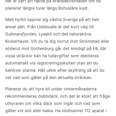
det är värt att räkna på bränslekostnaden om du
planerar längre turer längs Bohusläns kust.
Med hyrbil öppnar sig västra Sverige på ett helt
annat sätt. Från Uddevalla är det kort väg till
Gullmarsfjorden, Lysekil och det natursköna
Kosterhavet. Vill du ta dig norrut mot Strömstad eller
söderut mot Gothenburg går det smidigt på E6, där
vissa sträckor kan ha tullavgifter som debiteras
automatiskt via registreringsskylten utan att du
behöver stanna. Håll utkik efter skyltning så att du
vet vad som gäller på den aktuella sträckan.
Planerar du att hyra bil under vintermånaderna
rekommenderas dubbdäck, och det är klokt att fråga
uthyraren om vilka däck som ingår och vad som
gäller vid snö eller halka. Ha nödnumret 112 sparat i