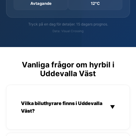
Avtagande
12°C
Tryck på en dag för detaljer. 15 dagars prognos.
Data: Visual Crossing
Vanliga frågor om hyrbil i
Uddevalla Väst
Vilka biluthyrare finns i Uddevalla
▼
Väst?