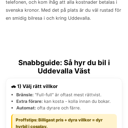
telefonen, och kom ihåg att alla kostnader betalas i
svenska kronor. Med det på plats är du väl rustad för
en smidig bilresa i och kring Uddevalla.
Snabbguide: Så hyr du bil i
Uddevalla Väst
🚗 1) Välj rätt villkor
Bränsle:
"Full-full" är oftast mest rättvist.
Extra förare:
kan kosta - kolla innan du bokar.
Automat:
ofta dyrare och färre.
Proffstips: Billigast pris + dyra villkor = dyr
hyrbil i cosplay.