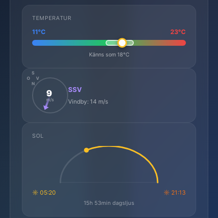
TEMPERATUR
11°C
23°C
Känns som 18°C
S
O
V
N
SSV
9
m/s
Vindby: 14 m/s
SOL
☼ 05:20
☼ 21:13
15h 53min dagsljus