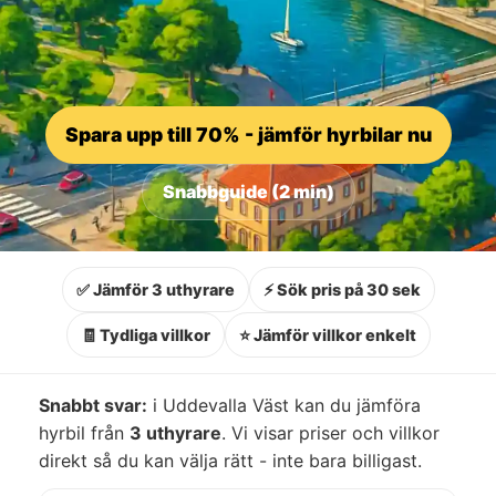
Spara upp till 70% - jämför hyrbilar nu
Snabbguide (2 min)
✅ Jämför 3 uthyrare
⚡ Sök pris på 30 sek
🧾 Tydliga villkor
⭐ Jämför villkor enkelt
Snabbt svar:
i Uddevalla Väst kan du jämföra
hyrbil från
3 uthyrare
. Vi visar priser och villkor
direkt så du kan välja rätt - inte bara billigast.