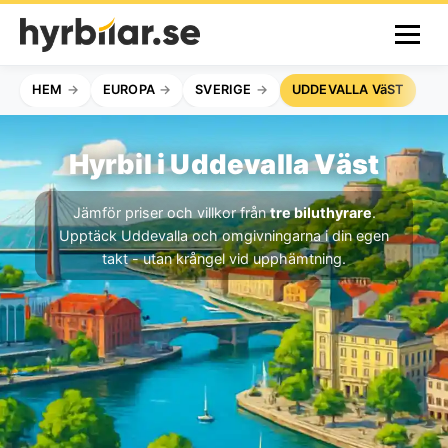
HEM
EUROPA
SVERIGE
UDDEVALLA VäST
Hyrbil i Uddevalla Väst
Jämför priser och villkor från
tre biluthyrare
.
Upptäck Uddevalla och omgivningarna i din egen
takt - utan krångel vid upphämtning.