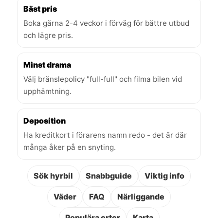
Bäst pris
Boka gärna 2-4 veckor i förväg för bättre utbud
och lägre pris.
Minst drama
Välj bränslepolicy "full-full" och filma bilen vid
upphämtning.
Deposition
Ha kreditkort i förarens namn redo - det är där
många åker på en snyting.
Sök hyrbil
Snabbguide
Viktig info
Väder
FAQ
Närliggande
Populära orter
Karta