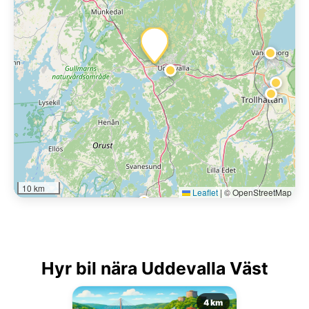
10 km
Leaflet
|
© OpenStreetMap
Hyr bil nära Uddevalla Väst
4 km