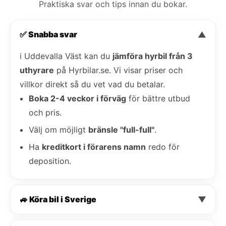
Praktiska svar och tips innan du bokar.
✅ Snabba svar
▼
i Uddevalla Väst kan du
jämföra hyrbil från 3
uthyrare
på Hyrbilar.se. Vi visar priser och
villkor direkt så du vet vad du betalar.
Boka 2-4 veckor i förväg
för bättre utbud
och pris.
Välj om möjligt
bränsle "full-full"
.
Ha
kreditkort i förarens namn
redo för
deposition.
🚙 Köra bil i Sverige
▼