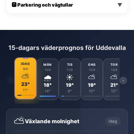
🅿️ Parkering och vägtullar
▼
15-dagars väderprognos för Uddevalla
IDAG
MÅN
TIS
ONS
TOR
9/8
10/8
11/8
12/8
13/8
⛅
🌧️
☀️
⛅
⛅
‹
›
23°
18°
19°
19°
21°
11°
14°
9°
10°
15°
⛅
Växlande molnighet
Idag