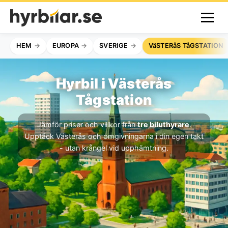
HEM
EUROPA
SVERIGE
VäSTERåS TåGSTATION
Hyrbil i Västerås
Tågstation
Jämför priser och villkor från
tre biluthyrare
.
Upptäck Västerås och omgivningarna i din egen takt
- utan krångel vid upphämtning.