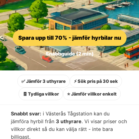
Spara upp till 70% - jämför hyrbilar nu
Snabbguide (2 min)
✅ Jämför 3 uthyrare
⚡ Sök pris på 30 sek
🧾 Tydliga villkor
⭐ Jämför villkor enkelt
Snabbt svar:
i Västerås Tågstation kan du
jämföra hyrbil från
3 uthyrare
. Vi visar priser och
villkor direkt så du kan välja rätt - inte bara
billigast.