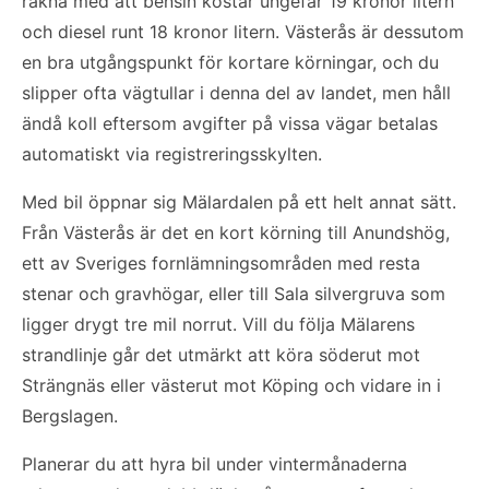
räkna med att bensin kostar ungefär 19 kronor litern
och diesel runt 18 kronor litern. Västerås är dessutom
en bra utgångspunkt för kortare körningar, och du
slipper ofta vägtullar i denna del av landet, men håll
ändå koll eftersom avgifter på vissa vägar betalas
automatiskt via registreringsskylten.
Med bil öppnar sig Mälardalen på ett helt annat sätt.
Från Västerås är det en kort körning till Anundshög,
ett av Sveriges fornlämningsområden med resta
stenar och gravhögar, eller till Sala silvergruva som
ligger drygt tre mil norrut. Vill du följa Mälarens
strandlinje går det utmärkt att köra söderut mot
Strängnäs eller västerut mot Köping och vidare in i
Bergslagen.
Planerar du att hyra bil under vintermånaderna