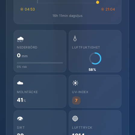
☼ 04:53
☼ 21:04
16h 11min dagsljus
🌧️
💧
NEDERBÖRD
LUFTFUKTIGHET
0
mm
0% risk
58%
☁️
☀️
MOLNTÄCKE
UV-INDEX
41
7
%
👁️
🔵
SIKT
LUFTTRYCK