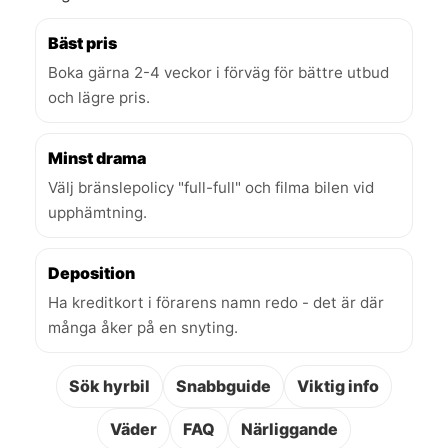
Bäst pris
Boka gärna 2-4 veckor i förväg för bättre utbud
och lägre pris.
Minst drama
Välj bränslepolicy "full-full" och filma bilen vid
upphämtning.
Deposition
Ha kreditkort i förarens namn redo - det är där
många åker på en snyting.
Sök hyrbil
Snabbguide
Viktig info
Väder
FAQ
Närliggande