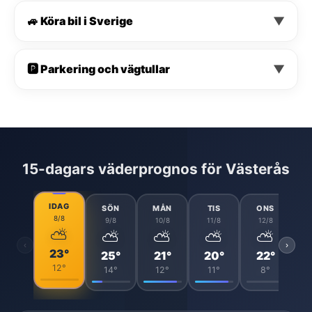
🚙 Köra bil i Sverige
▼
🅿️ Parkering och vägtullar
▼
15-dagars väderprognos för Västerås
IDAG
SÖN
MÅN
TIS
ONS
8/8
9/8
10/8
11/8
12/8
⛅
⛅
⛅
⛅
⛅
‹
›
23°
25°
21°
20°
22°
12°
14°
12°
11°
8°