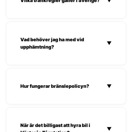
Vilka trafikregler gäller i Sverige?
▼
Vad behöver jag ha med vid
▼
upphämtning?
Hur fungerar bränslepolicyn?
▼
När är det billigast att hyra bil i
▼