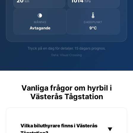
20
1014
km
hPa
🌘
🌡️
MÅNFAS
DAGGPUNKT
Avtagande
9°C
Tryck på en dag för detaljer. 15 dagars prognos.
Data: Visual Crossing
Vanliga frågor om hyrbil i
Västerås Tågstation
Vilka biluthyrare finns i Västerås
▼
Tågstation?