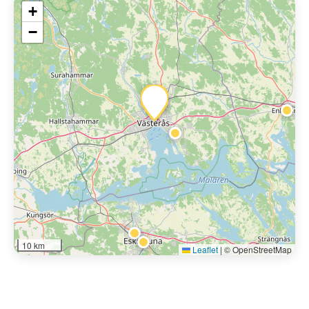
+
−
10 km
Leaflet
|
© OpenStreetMap