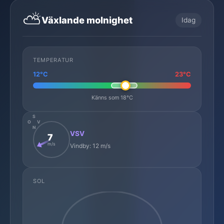
⛅
Växlande molnighet
Idag
TEMPERATUR
12°C
23°C
Känns som 18°C
S
O
V
N
VSV
7
m/s
Vindby: 12 m/s
SOL