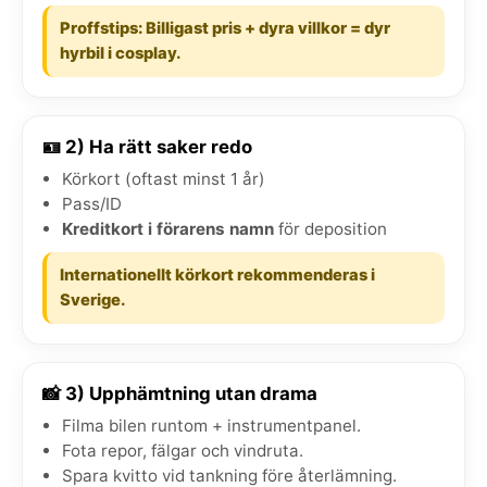
Proffstips: Billigast pris + dyra villkor = dyr
hyrbil i cosplay.
🪪 2) Ha rätt saker redo
Körkort (oftast minst 1 år)
Pass/ID
Kreditkort i förarens namn
för deposition
Internationellt körkort rekommenderas i
Sverige.
📸 3) Upphämtning utan drama
Filma bilen runtom + instrumentpanel.
Fota repor, fälgar och vindruta.
Spara kvitto vid tankning före återlämning.