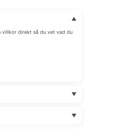
▼
h villkor direkt så du vet vad du
▼
▼