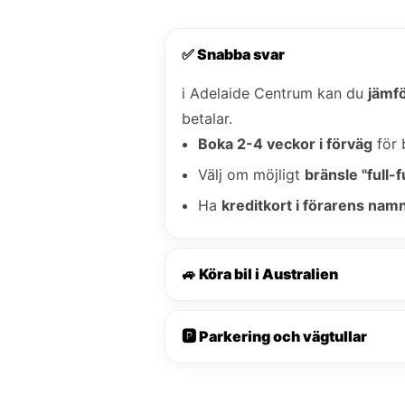
✅ Snabba svar
i Adelaide Centrum kan du
jämfö
betalar.
Boka 2-4 veckor i förväg
för 
Välj om möjligt
bränsle "full-fu
Ha
kreditkort i förarens nam
🚙 Köra bil i Australien
🅿️ Parkering och vägtullar