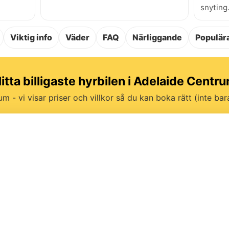
snyting
Viktig info
Väder
FAQ
Närliggande
Populära
itta billigaste hyrbilen i Adelaide Centr
um - vi visar priser och villkor så du kan boka rätt (inte bara 