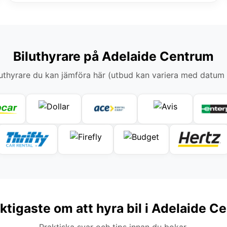
Biluthyrare på Adelaide Centrum
thyrare du kan jämföra här (utbud kan variera med datum
iktigaste om att hyra bil i Adelaide C
Praktiska svar och tips innan du bokar.