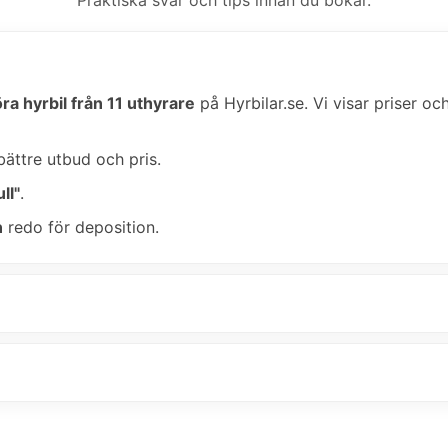
ra hyrbil från 11 uthyrare
på Hyrbilar.se. Vi visar priser oc
bättre utbud och pris.
ll"
.
n
redo för deposition.