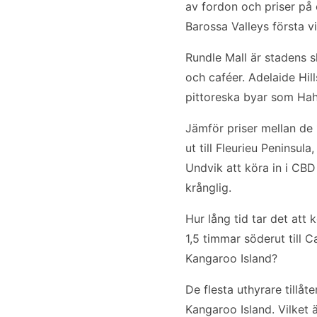
av fordon och priser på e
Barossa Valleys första v
Rundle Mall är stadens 
och caféer. Adelaide Hil
pittoreska byar som Hah
Jämför priser mellan de 
ut till Fleurieu Peninsul
Undvik att köra in i CBD
krånglig.
Hur lång tid tar det att
1,5 timmar söderut till Ca
Kangaroo Island?
De flesta uthyrare tillåt
Kangaroo Island. Vilket 