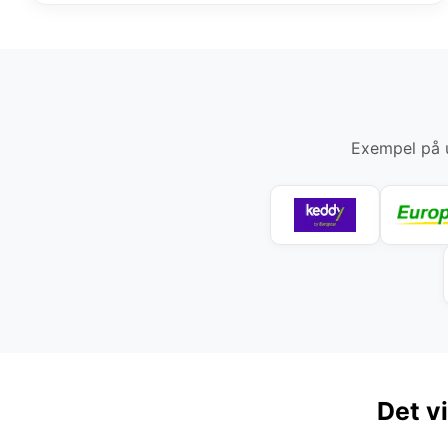
Exempel på u
Det v