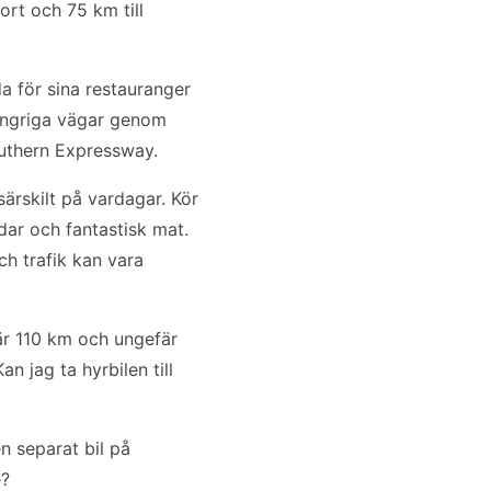
ort och 75 km till
a för sina restauranger
lingriga vägar genom
outhern Expressway.
särskilt på vardagar. Kör
rdar och fantastisk mat.
ch trafik kan vara
 är 110 km och ungefär
an jag ta hyrbilen till
en separat bil på
e?