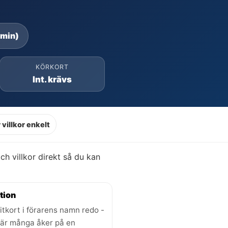
 min)
KÖRKORT
Int. krävs
 villkor enkelt
och villkor direkt så du kan
tion
itkort i förarens namn redo -
där många åker på en