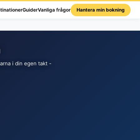
tinationer
Guider
Vanliga frågor
Hantera min bokning
m
rna i din egen takt -