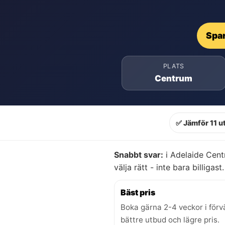
Spar
PLATS
Centrum
✅ Jämför 11 u
Snabbt svar:
i Adelaide Cent
välja rätt - inte bara billigast.
Bäst pris
Boka gärna 2-4 veckor i förv
bättre utbud och lägre pris.