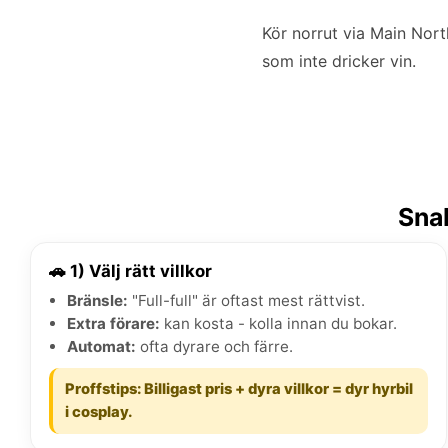
Kör norrut via Main Nort
som inte dricker vin.
Snab
🚗 1) Välj rätt villkor
Bränsle:
"Full-full" är oftast mest rättvist.
Extra förare:
kan kosta - kolla innan du bokar.
Automat:
ofta dyrare och färre.
Proffstips: Billigast pris + dyra villkor = dyr hyrbil
i cosplay.