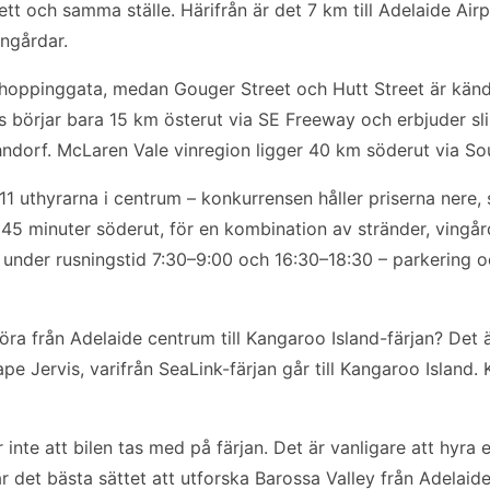
tt och samma ställe. Härifrån är det 7 km till Adelaide Airp
ingårdar.
shoppinggata, medan Gouger Street och Hutt Street är känd
ls börjar bara 15 km österut via SE Freeway och erbjuder s
ndorf. McLaren Vale vinregion ligger 40 km söderut via S
11 uthyrarna i centrum – konkurrensen håller priserna nere, 
a, 45 minuter söderut, för en kombination av stränder, vingå
 under rusningstid 7:30–9:00 och 16:30–18:30 – parkering o
 köra från Adelaide centrum till Kangaroo Island-färjan? Det
pe Jervis, varifrån SeaLink-färjan går till Kangaroo Island. K
er inte att bilen tas med på färjan. Det är vanligare att hyra 
är det bästa sättet att utforska Barossa Valley från Adelaid