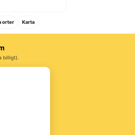
.
 orter
Karta
um
billigt).