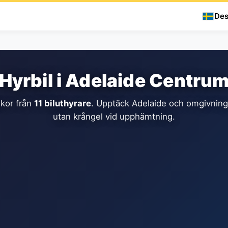
Des
Hyrbil i Adelaide Centru
lkor från
11 biluthyrare
. Upptäck Adelaide och omgivninga
utan krångel vid upphämtning.