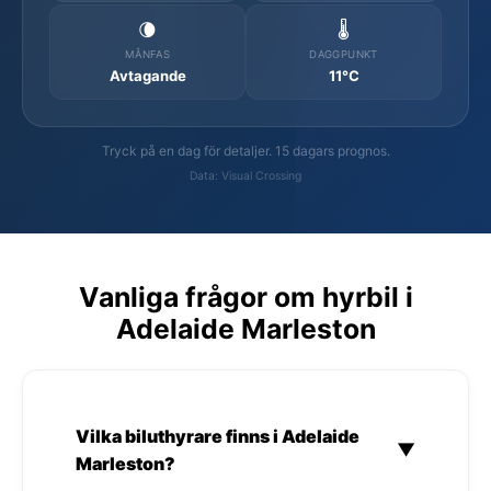
🌘
🌡️
MÅNFAS
DAGGPUNKT
Avtagande
11°C
Tryck på en dag för detaljer. 15 dagars prognos.
Data: Visual Crossing
Vanliga frågor om hyrbil i
Adelaide Marleston
Vilka biluthyrare finns i Adelaide
▼
Marleston?