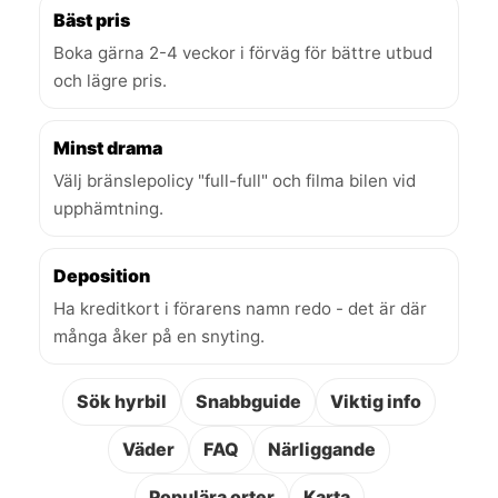
Bäst pris
Boka gärna 2-4 veckor i förväg för bättre utbud
och lägre pris.
Minst drama
Välj bränslepolicy "full-full" och filma bilen vid
upphämtning.
Deposition
Ha kreditkort i förarens namn redo - det är där
många åker på en snyting.
Sök hyrbil
Snabbguide
Viktig info
Väder
FAQ
Närliggande
Populära orter
Karta