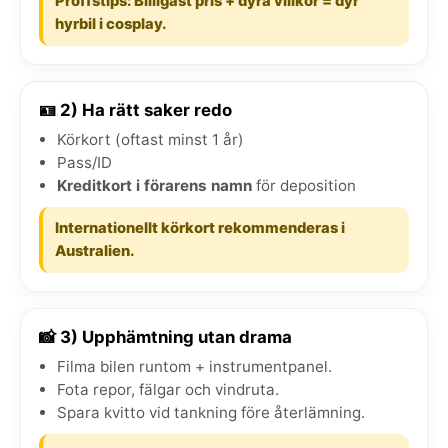
Proffstips: Billigast pris + dyra villkor = dyr
hyrbil i cosplay.
🪪 2) Ha rätt saker redo
Körkort (oftast minst 1 år)
Pass/ID
Kreditkort i förarens namn
för deposition
Internationellt körkort rekommenderas i
Australien.
📸 3) Upphämtning utan drama
Filma bilen runtom + instrumentpanel.
Fota repor, fälgar och vindruta.
Spara kvitto vid tankning före återlämning.