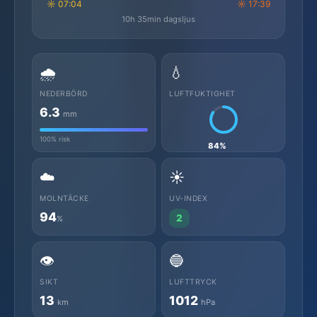
☼ 07:04
☼ 17:39
10h 35min dagsljus
🌧️
💧
NEDERBÖRD
LUFTFUKTIGHET
6.3
mm
100% risk
84%
☁️
☀️
MOLNTÄCKE
UV-INDEX
94
2
%
👁️
🔵
SIKT
LUFTTRYCK
13
1012
km
hPa