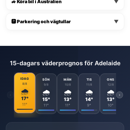
🚙 Köra bil i Australien
▼
🅿️ Parkering och vägtullar
▼
15-dagars väderprognos för Adelaide
IDAG
SÖN
MÅN
TIS
ONS
8/8
9/8
10/8
11/8
12/8
🌧️
🌧️
🌧️
🌧️
🌧️
‹
›
17°
15°
13°
14°
13°
11°
11°
11°
9°
10°