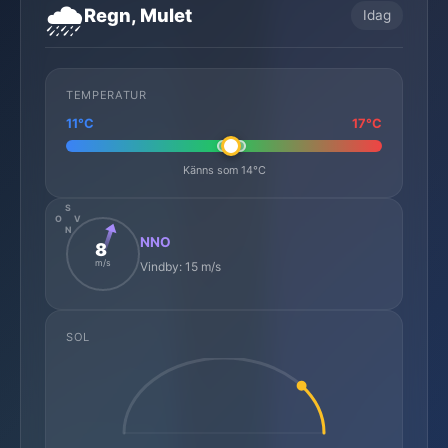
🌧️
Regn, Mulet
Idag
TEMPERATUR
11°C
17°C
Känns som 14°C
S
O
V
N
NNO
8
m/s
Vindby: 15 m/s
SOL