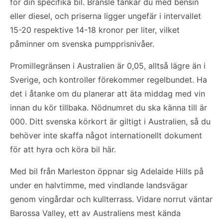
för din specifika bil. Bränsle tankar du med bensin
eller diesel, och priserna ligger ungefär i intervallet
15-20 respektive 14-18 kronor per liter, vilket
påminner om svenska pumpprisnivåer.
Promillegränsen i Australien är 0,05, alltså lägre än i
Sverige, och kontroller förekommer regelbundet. Ha
det i åtanke om du planerar att äta middag med vin
innan du kör tillbaka. Nödnumret du ska känna till är
000. Ditt svenska körkort är giltigt i Australien, så du
behöver inte skaffa något internationellt dokument
för att hyra och köra bil här.
Med bil från Marleston öppnar sig Adelaide Hills på
under en halvtimme, med vindlande landsvägar
genom vingårdar och kullterrass. Vidare norrut väntar
Barossa Valley, ett av Australiens mest kända