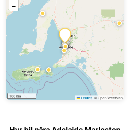
−
100 km
Leaflet
|
© OpenStreetMap
Hyr bil nära Adelaide Marleston