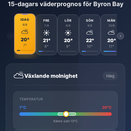
15-dagars väderprognos för Byron Bay
IDAG
FRE
LÖR
SÖN
MÅN
6/8
7/8
8/8
9/8
10/8
⛅
☀️
☀️
⛅
⛅
‹
›
20°
21°
20°
22°
20°
7°
8°
9°
10°
11°
⛅
Växlande molnighet
Idag
TEMPERATUR
7°C
20°C
Känns som 13°C