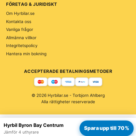
FÖRETAG & JURIDISKT
Om Hyrbilar.se
Kontakta oss
Vanliga frågor
Allmänna villkor
Integritetspolicy
Hantera min bokning
ACCEPTERADE BETALNINGSMETODER
© 2026 Hyrbilar.se - Torbjorn Ahlberg
Alla rättigheter reserverade
Hyrbil Byron Bay Centrum
Spara upp till 70%
Jämför 4 uthyrare