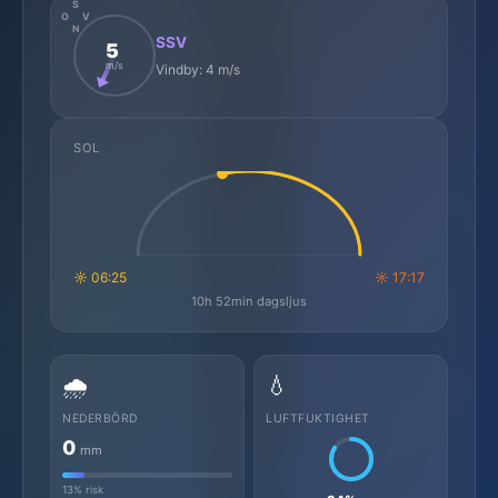
S
O
V
N
SSV
5
m/s
Vindby: 4 m/s
SOL
☼ 06:25
☼ 17:17
10h 52min dagsljus
🌧️
💧
NEDERBÖRD
LUFTFUKTIGHET
0
mm
13% risk