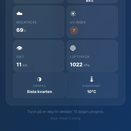
84%
☁️
☀️
MOLNTÄCKE
UV-INDEX
69
7
%
👁️
🔵
SIKT
LUFTTRYCK
11
1022
km
hPa
🌗
🌡️
MÅNFAS
DAGGPUNKT
Sista kvarten
10°C
Tryck på en dag för detaljer. 15 dagars prognos.
Data: Visual Crossing