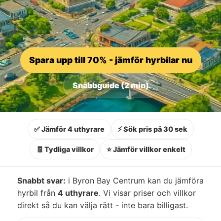
Spara upp till 70% - jämför hyrbilar nu
Snabbguide (2 min)
✅ Jämför 4 uthyrare
⚡ Sök pris på 30 sek
🧾 Tydliga villkor
⭐ Jämför villkor enkelt
Snabbt svar:
i Byron Bay Centrum kan du jämföra
hyrbil från
4 uthyrare
. Vi visar priser och villkor
direkt så du kan välja rätt - inte bara billigast.