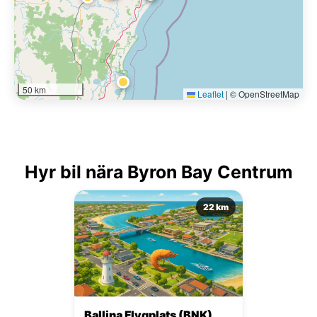
50 km
Leaflet
|
© OpenStreetMap
Hyr bil nära Byron Bay Centrum
22 km
Ballina Flygplats (BNK)