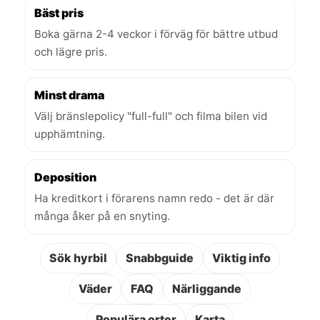
Bäst pris
Boka gärna 2-4 veckor i förväg för bättre utbud
och lägre pris.
Minst drama
Välj bränslepolicy "full-full" och filma bilen vid
upphämtning.
Deposition
Ha kreditkort i förarens namn redo - det är där
många åker på en snyting.
Sök hyrbil
Snabbguide
Viktig info
Väder
FAQ
Närliggande
Populära orter
Karta