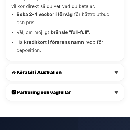
villkor direkt så du vet vad du betalar.
Boka 2-4 veckor i förväg
för bättre utbud
och pris.
Välj om möjligt
bränsle "full-full"
.
Ha
kreditkort i förarens namn
redo för
deposition.
🚙 Köra bil i Australien
▼
🅿️ Parkering och vägtullar
▼