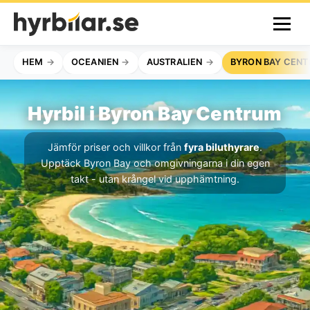
HEM
OCEANIEN
AUSTRALIEN
BYRON BAY CEN
Hyrbil i Byron Bay Centrum
Jämför priser och villkor från
fyra biluthyrare
.
Upptäck Byron Bay och omgivningarna i din egen
takt - utan krångel vid upphämtning.