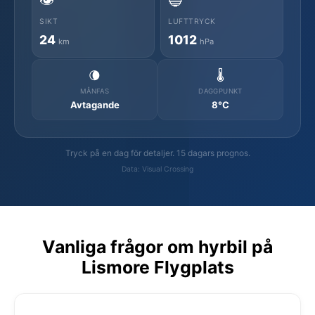
👁️
🔵
SIKT
LUFTTRYCK
24
1012
km
hPa
🌘
🌡️
MÅNFAS
DAGGPUNKT
Avtagande
8°C
Tryck på en dag för detaljer. 15 dagars prognos.
Data: Visual Crossing
Vanliga frågor om hyrbil på
Lismore Flygplats