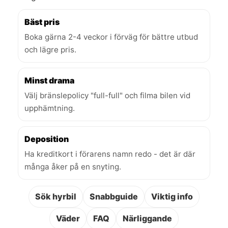
Bäst pris
Boka gärna 2-4 veckor i förväg för bättre utbud
och lägre pris.
Minst drama
Välj bränslepolicy "full-full" och filma bilen vid
upphämtning.
Deposition
Ha kreditkort i förarens namn redo - det är där
många åker på en snyting.
Sök hyrbil
Snabbguide
Viktig info
Väder
FAQ
Närliggande