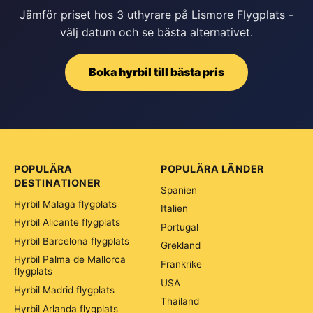
Jämför priset hos 3 uthyrare på Lismore Flygplats -
välj datum och se bästa alternativet.
Boka hyrbil till bästa pris
POPULÄRA
POPULÄRA LÄNDER
DESTINATIONER
Spanien
Hyrbil Malaga flygplats
Italien
Hyrbil Alicante flygplats
Portugal
Hyrbil Barcelona flygplats
Grekland
Hyrbil Palma de Mallorca
Frankrike
flygplats
USA
Hyrbil Madrid flygplats
Thailand
Hyrbil Arlanda flygplats