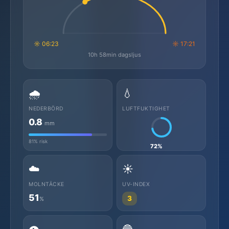
☼ 06:23
☼ 17:21
10h 58min dagsljus
🌧️
💧
NEDERBÖRD
LUFTFUKTIGHET
0.8
mm
81% risk
72%
☁️
☀️
MOLNTÄCKE
UV-INDEX
51
3
%