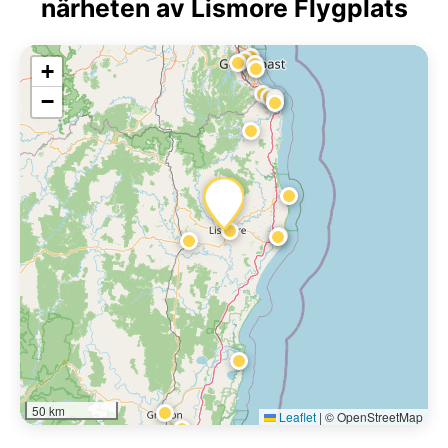
närheten av Lismore Flygplats
+
−
50 km
Leaflet
|
© OpenStreetMap