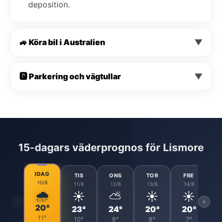
deposition.
🚙 Köra bil i Australien
▼
🅿️ Parkering och vägtullar
▼
15-dagars väderprognos för Lismore
IDAG
TIS
ONS
TOR
FRE
10/8
11/8
12/8
13/8
14/8
🌧️
☀️
⛅
☀️
☀️
‹
›
20°
23°
24°
20°
20°
11°
10°
8°
8°
7°