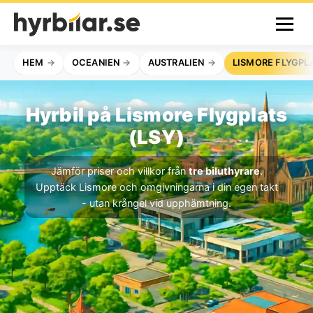
HEM
OCEANIEN
AUSTRALIEN
LISMORE FLYGPL
Hyrbil på Lismore Flygplats
(LSY)
Jämför priser och villkor från
tre biluthyrare
.
Upptäck Lismore och omgivningarna i din egen takt
- utan krångel vid upphämtning.