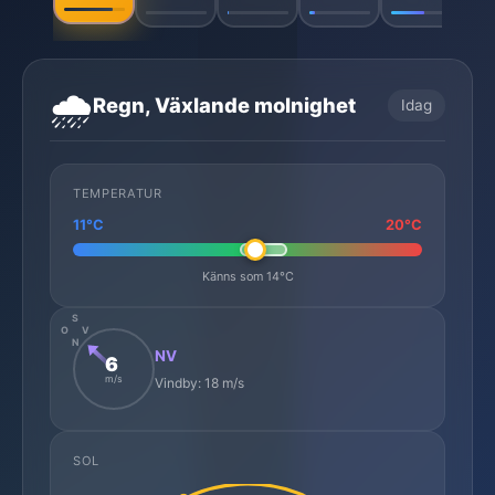
🌧️
Regn, Växlande molnighet
Idag
TEMPERATUR
11°C
20°C
Känns som 14°C
S
O
V
N
NV
6
m/s
Vindby: 18 m/s
SOL