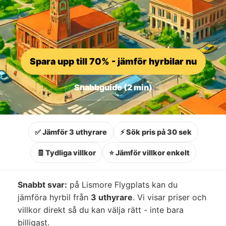
Spara upp till 70% - jämför hyrbilar nu
Snabbguide (2 min)
✅ Jämför 3 uthyrare
⚡ Sök pris på 30 sek
🧾 Tydliga villkor
⭐ Jämför villkor enkelt
Snabbt svar:
på Lismore Flygplats kan du
jämföra hyrbil från
3 uthyrare
. Vi visar priser och
villkor direkt så du kan välja rätt - inte bara
billigast.