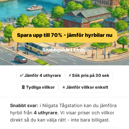
Spara upp till 70% - jämför hyrbilar nu
Snabbguide (2 min)
✅ Jämför 4 uthyrare
⚡ Sök pris på 30 sek
🧾 Tydliga villkor
⭐ Jämför villkor enkelt
Snabbt svar:
i Niigata Tågstation kan du jämföra
hyrbil från
4 uthyrare
. Vi visar priser och villkor
direkt så du kan välja rätt - inte bara billigast.