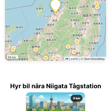
50 km
Leaflet
|
© OpenStreetMap
Hyr bil nära Niigata Tågstation
6 km