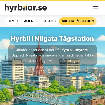
HEM
ASIEN
JAPAN
NIIGATA TåGSTATION
Hyrbil i Niigata Tågstation
Jämför priser och villkor från
fyra biluthyrare
.
Upptäck Niigata och omgivningarna i din egen takt -
utan krångel vid upphämtning.