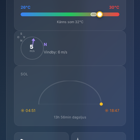
26°C
30°C
Känns som 32°C
S
O
V
N
N
5
m/s
Vindby: 6 m/s
SOL
☼ 04:51
☼ 18:47
13h 56min dagsljus