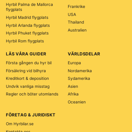
Hyrbil Palma de Mallorca
Frankrike
flygplats
USA
Hyrbil Madrid flygplats
Thailand
Hyrbil Arlanda flygplats
Australien
Hyrbil Phuket flygplats
Hyrbil Rom flygplats
LÄS VÅRA GUIDER
VÄRLDSDELAR
Första gången du hyr bil
Europa
Försäkring vid bilhyra
Nordamerika
Kreditkort & deposition
Sydamerika
Undvik vanliga misstag
Asien
Regler och böter utomlands
Afrika
Oceanien
FÖRETAG & JURIDISKT
Om Hyrbilar.se
Kontakta oss