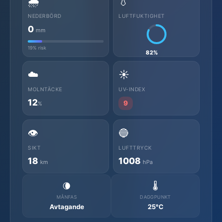
🌧️
💧
NEDERBÖRD
LUFTFUKTIGHET
0
mm
19% risk
82%
☁️
☀️
MOLNTÄCKE
UV-INDEX
12
9
%
👁️
🔵
SIKT
LUFTTRYCK
18
1008
km
hPa
🌘
🌡️
MÅNFAS
DAGGPUNKT
Avtagande
25°C