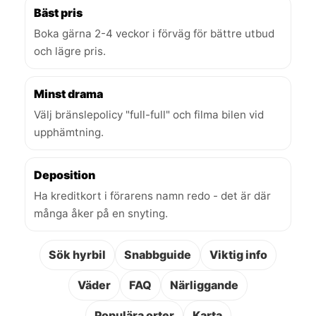
Bäst pris
Boka gärna 2-4 veckor i förväg för bättre utbud
och lägre pris.
Minst drama
Välj bränslepolicy "full-full" och filma bilen vid
upphämtning.
Deposition
Ha kreditkort i förarens namn redo - det är där
många åker på en snyting.
Sök hyrbil
Snabbguide
Viktig info
Väder
FAQ
Närliggande
Populära orter
Karta