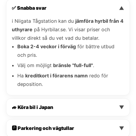
✅ Snabba svar
▼
i Niigata Tågstation kan du
jämföra hyrbil från 4
uthyrare
på Hyrbilar.se. Vi visar priser och
villkor direkt så du vet vad du betalar.
Boka 2-4 veckor i förväg
för bättre utbud
och pris.
Välj om möjligt
bränsle "full-full"
.
Ha
kreditkort i förarens namn
redo för
deposition.
🚙 Köra bil i Japan
▼
🅿️ Parkering och vägtullar
▼