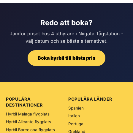
Redo att boka?
Jämför priset hos 4 uthyrare i Niigata Tågstation -
välj datum och se bästa alternativet.
Boka hyrbil till bästa pris
POPULÄRA
POPULÄRA LÄNDER
DESTINATIONER
Spanien
Hyrbil Malaga flygplats
Italien
Hyrbil Alicante flygplats
Portugal
Hyrbil Barcelona flygplats
Grekland