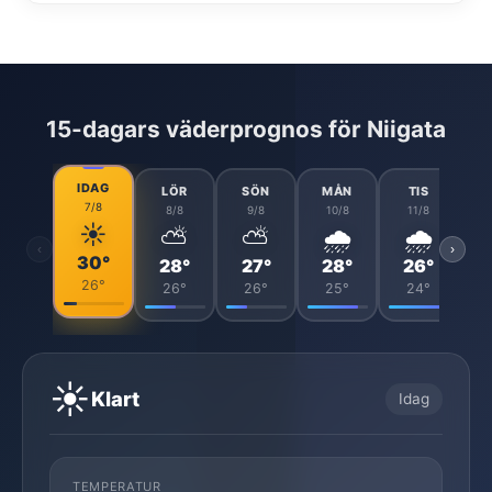
15-dagars väderprognos för Niigata
IDAG
LÖR
SÖN
MÅN
TIS
7/8
8/8
9/8
10/8
11/8
☀️
⛅
⛅
🌧️
🌧️
‹
›
30°
28°
27°
28°
26°
26°
26°
26°
25°
24°
☀️
Klart
Idag
TEMPERATUR