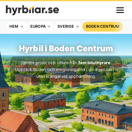
HEM
EUROPA
SVERIGE
BODEN CENTRUM
Hyrbil i Boden Centrum
Jämför priser och villkor från
fem biluthyrare
.
Upptäck Boden och omgivningarna i din egen takt -
utan krångel vid upphämtning.