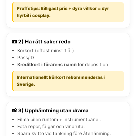
Proffstips: Billigast pris + dyra villkor = dyr
hyrbil i cosplay.
🪪 2) Ha rätt saker redo
Körkort (oftast minst 1 år)
Pass/ID
Kreditkort i förarens namn
för deposition
Internationellt körkort rekommenderas i
Sverige.
📸 3) Upphämtning utan drama
Filma bilen runtom + instrumentpanel.
Fota repor, fälgar och vindruta.
Spara kvitto vid tankning före återlämning.