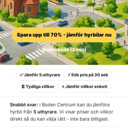
Spara upp till 70% - jämför hyrbilar nu
Snabbguide (2 min)
✅ Jämför 5 uthyrare
⚡ Sök pris på 30 sek
🧾 Tydliga villkor
⭐ Jämför villkor enkelt
Snabbt svar:
i Boden Centrum kan du jämföra
hyrbil från
5 uthyrare
. Vi visar priser och villkor
direkt så du kan välja rätt - inte bara billigast.