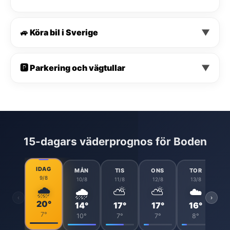
🚙 Köra bil i Sverige
▼
🅿️ Parkering och vägtullar
▼
15-dagars väderprognos för Boden
IDAG
MÅN
TIS
ONS
TOR
9/8
10/8
11/8
12/8
13/8
🌧️
🌧️
⛅
⛅
☁️
‹
›
20°
14°
17°
17°
16°
7°
10°
7°
7°
8°