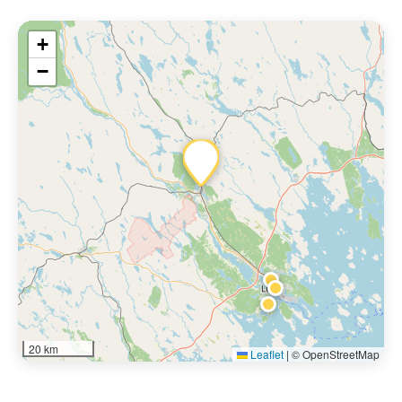
+
−
20 km
Leaflet
|
© OpenStreetMap