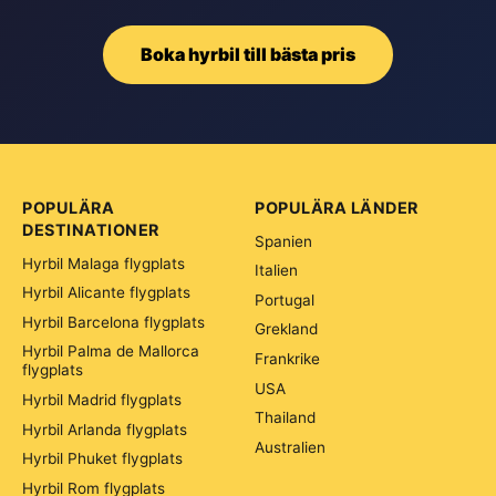
Boka hyrbil till bästa pris
POPULÄRA
POPULÄRA LÄNDER
DESTINATIONER
Spanien
Hyrbil Malaga flygplats
Italien
Hyrbil Alicante flygplats
Portugal
Hyrbil Barcelona flygplats
Grekland
Hyrbil Palma de Mallorca
Frankrike
flygplats
USA
Hyrbil Madrid flygplats
Thailand
Hyrbil Arlanda flygplats
Australien
Hyrbil Phuket flygplats
Hyrbil Rom flygplats