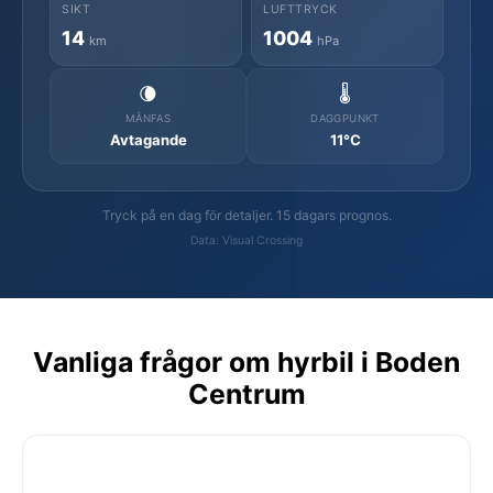
SIKT
LUFTTRYCK
14
1004
km
hPa
🌘
🌡️
MÅNFAS
DAGGPUNKT
Avtagande
11°C
Tryck på en dag för detaljer. 15 dagars prognos.
Data: Visual Crossing
Vanliga frågor om hyrbil i Boden
Centrum