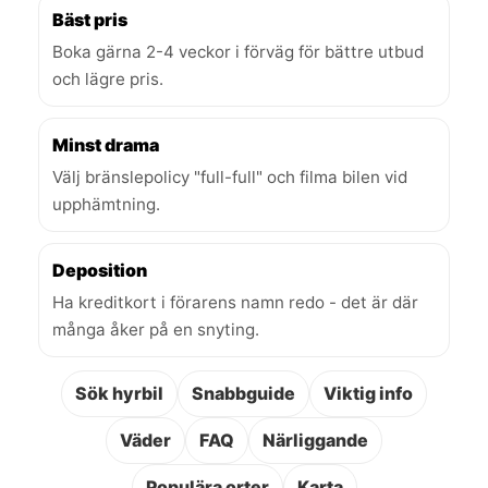
Bäst pris
Boka gärna 2-4 veckor i förväg för bättre utbud
och lägre pris.
Minst drama
Välj bränslepolicy "full-full" och filma bilen vid
upphämtning.
Deposition
Ha kreditkort i förarens namn redo - det är där
många åker på en snyting.
Sök hyrbil
Snabbguide
Viktig info
Väder
FAQ
Närliggande
Populära orter
Karta