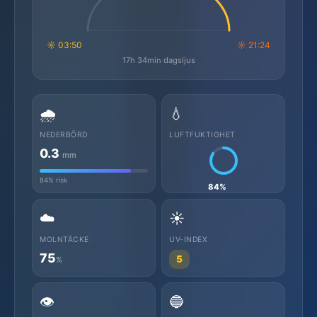
☼ 03:50
☼ 21:24
17h 34min dagsljus
🌧️
💧
NEDERBÖRD
LUFTFUKTIGHET
0.3
mm
84% risk
84%
☁️
☀️
MOLNTÄCKE
UV-INDEX
75
5
%
👁️
🔵