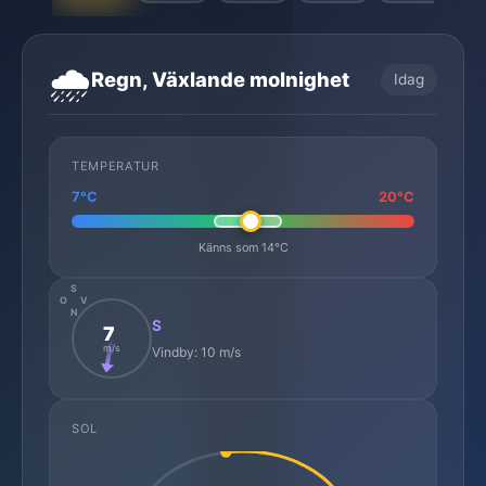
🌧️
Regn, Växlande molnighet
Idag
TEMPERATUR
7°C
20°C
Känns som 14°C
S
O
V
N
S
7
m/s
Vindby: 10 m/s
SOL