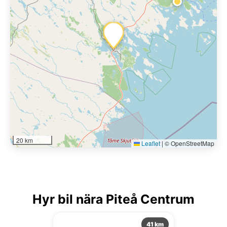
20 km
Leaflet
|
© OpenStreetMap
Hyr bil nära Piteå Centrum
41 km