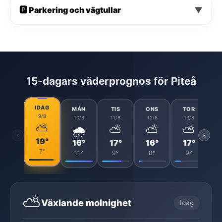
🅿️ Parkering och vägtullar
▼
15-dagars väderprognos för Piteå
IDAG
MÅN
TIS
ONS
TOR
9/8
10/8
11/8
12/8
13/8
⛅
🌧️
⛅
⛅
⛅
‹
›
19°
16°
17°
16°
17°
7°
11°
9°
8°
9°
⛅
Växlande molnighet
Idag