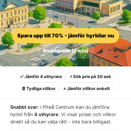
Spara upp till 70% - jämför hyrbilar nu
Snabbguide (2 min)
✅ Jämför 4 uthyrare
⚡ Sök pris på 30 sek
🧾 Tydliga villkor
⭐ Jämför villkor enkelt
Snabbt svar:
i Piteå Centrum kan du jämföra
hyrbil från
4 uthyrare
. Vi visar priser och villkor
direkt så du kan välja rätt - inte bara billigast.