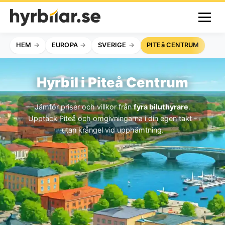
HEM
EUROPA
SVERIGE
PITEå CENTRUM
Hyrbil i Piteå Centrum
Jämför priser och villkor från
fyra biluthyrare
.
Upptäck Piteå och omgivningarna i din egen takt -
utan krångel vid upphämtning.