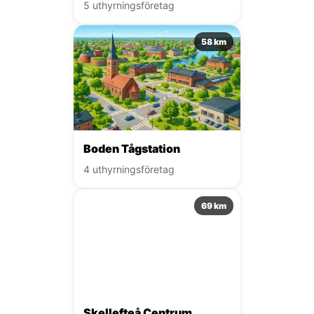
5 uthyrningsföretag
58 km
Boden Tågstation
4 uthyrningsföretag
69 km
Skellefteå Centrum