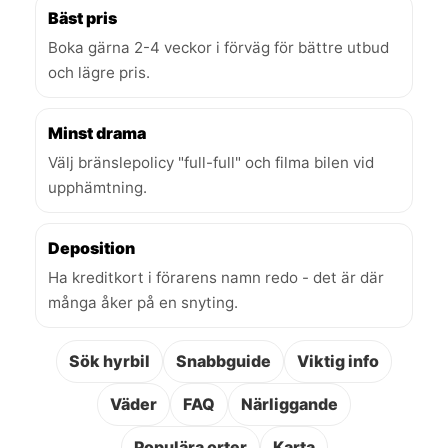
Bäst pris
Boka gärna 2-4 veckor i förväg för bättre utbud
och lägre pris.
Minst drama
Välj bränslepolicy "full-full" och filma bilen vid
upphämtning.
Deposition
Ha kreditkort i förarens namn redo - det är där
många åker på en snyting.
Sök hyrbil
Snabbguide
Viktig info
Väder
FAQ
Närliggande
Populära orter
Karta