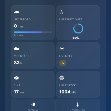
🌧️
💧
NEDERBÖRD
LUFTFUKTIGHET
0
mm
74% risk
80%
☁️
☀️
MOLNTÄCKE
UV-INDEX
82
5
%
👁️
🔵
SIKT
LUFTTRYCK
17
1004
km
hPa
🌘
🌡️
MÅNFAS
DAGGPUNKT