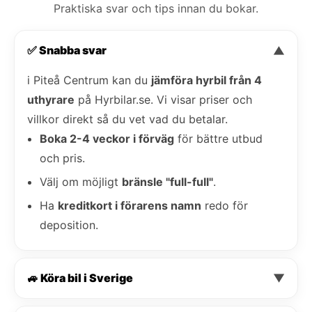
Praktiska svar och tips innan du bokar.
✅ Snabba svar
▼
i Piteå Centrum kan du
jämföra hyrbil från 4
uthyrare
på Hyrbilar.se. Vi visar priser och
villkor direkt så du vet vad du betalar.
Boka 2-4 veckor i förväg
för bättre utbud
och pris.
Välj om möjligt
bränsle "full-full"
.
Ha
kreditkort i förarens namn
redo för
deposition.
🚙 Köra bil i Sverige
▼