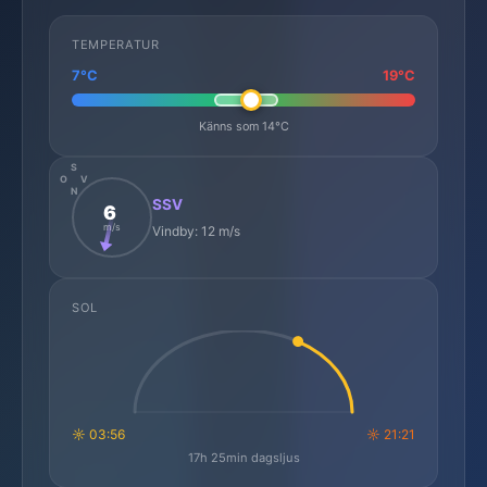
TEMPERATUR
7°C
19°C
Känns som 14°C
S
O
V
N
SSV
6
m/s
Vindby: 12 m/s
SOL
☼ 03:56
☼ 21:21
17h 25min dagsljus