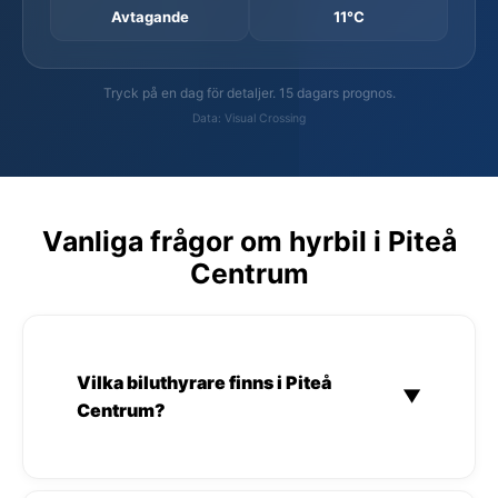
Avtagande
11°C
Tryck på en dag för detaljer. 15 dagars prognos.
Data: Visual Crossing
Vanliga frågor om hyrbil i Piteå
Centrum
Vilka biluthyrare finns i Piteå
▼
Centrum?