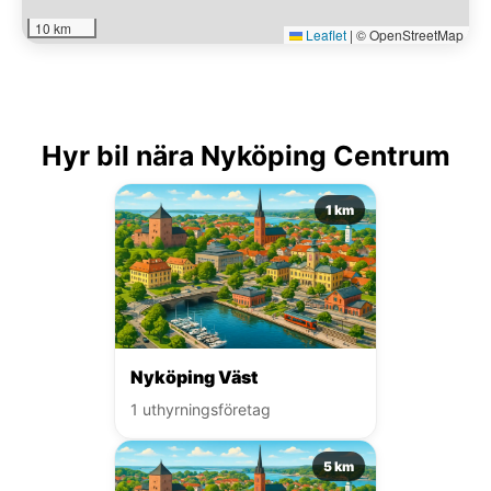
10 km
Leaflet
|
© OpenStreetMap
Hyr bil nära Nyköping Centrum
1 km
Nyköping Väst
1 uthyrningsföretag
5 km