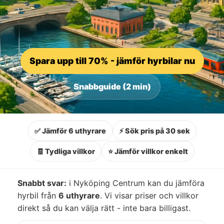
Spara upp till 70% - jämför hyrbilar nu
Snabbguide (2 min)
✅ Jämför 6 uthyrare
⚡ Sök pris på 30 sek
🧾 Tydliga villkor
⭐ Jämför villkor enkelt
Snabbt svar:
i Nyköping Centrum kan du jämföra
hyrbil från
6 uthyrare
. Vi visar priser och villkor
direkt så du kan välja rätt - inte bara billigast.