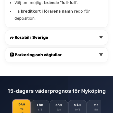
Välj om möjligt
bränsle "full-full"
.
Ha
kreditkort i förarens namn
redo för
deposition.
🚙 Köra bil i Sverige
▼
🅿️ Parkering och vägtullar
▼
15-dagars väderprognos för Nyköping
IDAG
LÖR
SÖN
MÅN
TIS
7/8
8/8
9/8
10/8
11/8