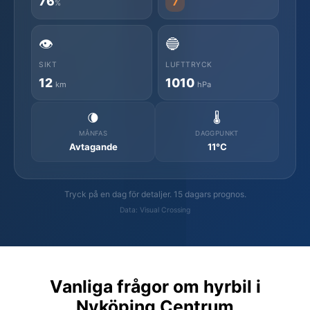
76
7
%
👁️
🔵
SIKT
LUFTTRYCK
12
1010
km
hPa
🌘
🌡️
MÅNFAS
DAGGPUNKT
Avtagande
11°C
Tryck på en dag för detaljer. 15 dagars prognos.
Data: Visual Crossing
Vanliga frågor om hyrbil i
Nyköping Centrum