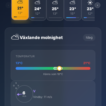
⛅
⛅
⛅
⛅
☀️
‹
›
21°
24°
25°
23°
23°
13°
12°
13°
15°
12°
⛅
Växlande molnighet
Idag
TEMPERATUR
13°C
21°C
Känns som 18°C
S
O
V
N
V
6
m/s
Vindby: 11 m/s