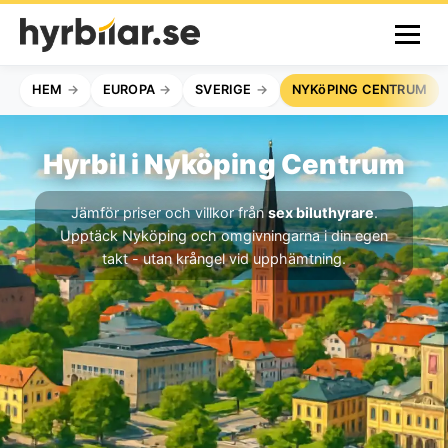
HEM
EUROPA
SVERIGE
NYKöPING CENTRUM
Hyrbil i Nyköping Centrum
Jämför priser och villkor från
sex biluthyrare
.
Upptäck Nyköping och omgivningarna i din egen
takt - utan krångel vid upphämtning.