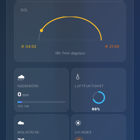
SOL
☼ 04:53
☼ 21:00
16h 7min dagsljus
🌧️
💧
NEDERBÖRD
LUFTFUKTIGHET
0
mm
10% risk
69%
☁️
☀️
MOLNTÄCKE
UV-INDEX