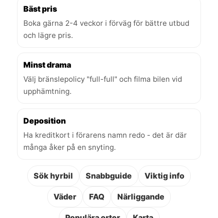
Bäst pris
Boka gärna 2-4 veckor i förväg för bättre utbud
och lägre pris.
Minst drama
Välj bränslepolicy "full-full" och filma bilen vid
upphämtning.
Deposition
Ha kreditkort i förarens namn redo - det är där
många åker på en snyting.
Sök hyrbil
Snabbguide
Viktig info
Väder
FAQ
Närliggande
Populära orter
Karta