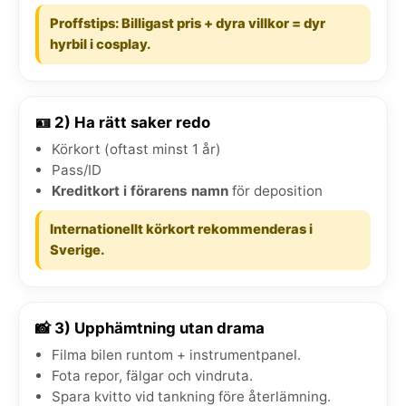
Proffstips: Billigast pris + dyra villkor = dyr
hyrbil i cosplay.
🪪 2) Ha rätt saker redo
Körkort (oftast minst 1 år)
Pass/ID
Kreditkort i förarens namn
för deposition
Internationellt körkort rekommenderas i
Sverige.
📸 3) Upphämtning utan drama
Filma bilen runtom + instrumentpanel.
Fota repor, fälgar och vindruta.
Spara kvitto vid tankning före återlämning.