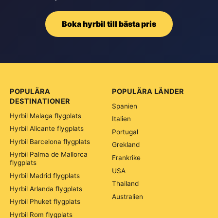
Boka hyrbil till bästa pris
POPULÄRA
POPULÄRA LÄNDER
DESTINATIONER
Spanien
Hyrbil Malaga flygplats
Italien
Hyrbil Alicante flygplats
Portugal
Hyrbil Barcelona flygplats
Grekland
Hyrbil Palma de Mallorca
Frankrike
flygplats
USA
Hyrbil Madrid flygplats
Thailand
Hyrbil Arlanda flygplats
Australien
Hyrbil Phuket flygplats
Hyrbil Rom flygplats