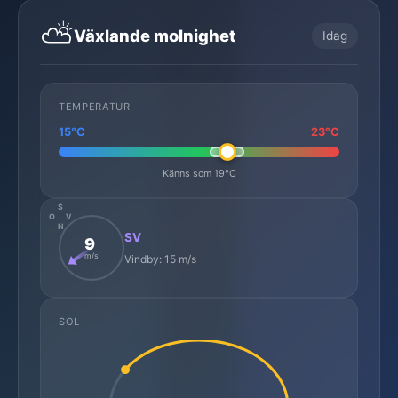
⛅
Växlande molnighet
Idag
TEMPERATUR
15°C
23°C
Känns som 19°C
S
O
V
N
SV
9
m/s
Vindby: 15 m/s
SOL