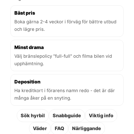
Bäst pris
Boka gärna 2-4 veckor i förväg för bättre utbud
och lägre pris.
Minst drama
Välj bränslepolicy "full-full" och filma bilen vid
upphämtning.
Deposition
Ha kreditkort i förarens namn redo - det är där
många åker på en snyting.
Sök hyrbil
Snabbguide
Viktig info
Väder
FAQ
Närliggande