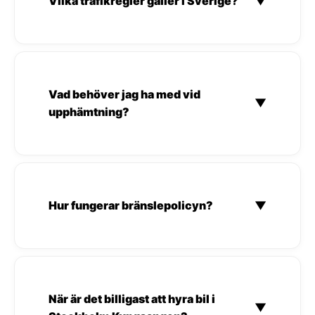
Vilka trafikregler gäller i Sverige?
▼
Vad behöver jag ha med vid
▼
upphämtning?
Hur fungerar bränslepolicyn?
▼
När är det billigast att hyra bil i
▼