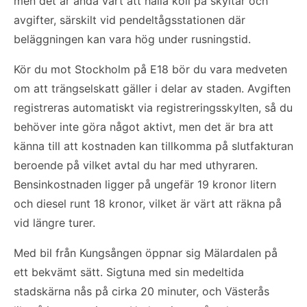
men det är ändå värt att hålla koll på skyltar och
avgifter, särskilt vid pendeltågsstationen där
beläggningen kan vara hög under rusningstid.
Kör du mot Stockholm på E18 bör du vara medveten
om att trängselskatt gäller i delar av staden. Avgiften
registreras automatiskt via registreringsskylten, så du
behöver inte göra något aktivt, men det är bra att
känna till att kostnaden kan tillkomma på slutfakturan
beroende på vilket avtal du har med uthyraren.
Bensinkostnaden ligger på ungefär 19 kronor litern
och diesel runt 18 kronor, vilket är värt att räkna på
vid längre turer.
Med bil från Kungsången öppnar sig Mälardalen på
ett bekvämt sätt. Sigtuna med sin medeltida
stadskärna nås på cirka 20 minuter, och Västerås