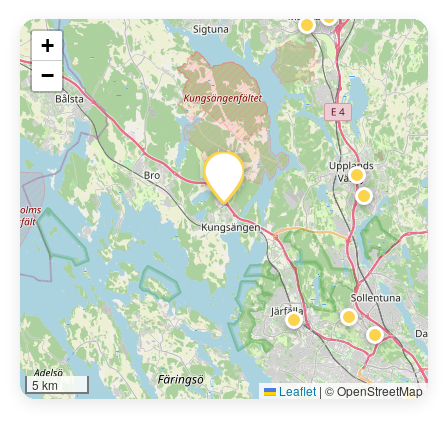
+
−
5 km
Leaflet
|
© OpenStreetMap