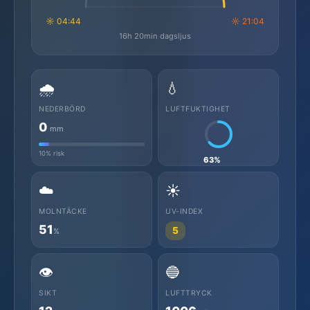
☼ 04:44
☼ 21:04
16h 20min dagsljus
🌧️
💧
NEDERBÖRD
LUFTFUKTIGHET
0
mm
10% risk
63%
☁️
☀️
MOLNTÄCKE
UV-INDEX
51
5
%
👁️
🔵
SIKT
LUFTTRYCK