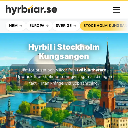
HEM
EUROPA
SVERIGE
STOCKHOLM KUNGSAN
Hyrbil i Stockholm
Kungsangen
Jämför priser och villkor från
två biluthyrare
.
Upptäck Stockholm och omgivningarna i din egen
takt - utan krångel vid upphämtning.