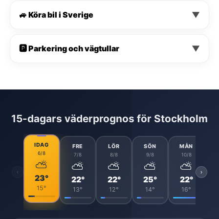
🚙 Köra bil i Sverige
▼
🅿️ Parkering och vägtullar
▼
15-dagars väderprognos för Stockholm
IDAG
FRE
LÖR
SÖN
MÅN
6/8
7/8
8/8
9/8
10/8
⛅
⛅
⛅
⛅
⛅
‹
›
23°
22°
22°
25°
22°
15°
13°
12°
14°
16°