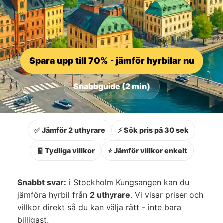
Spara upp till 70% - jämför hyrbilar nu
Snabbguide (2 min)
✅ Jämför 2 uthyrare
⚡ Sök pris på 30 sek
🧾 Tydliga villkor
⭐ Jämför villkor enkelt
Snabbt svar:
i Stockholm Kungsangen kan du
jämföra hyrbil från
2 uthyrare
. Vi visar priser och
villkor direkt så du kan välja rätt - inte bara
billigast.