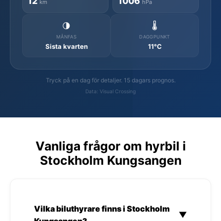
12
1006
km
hPa
🌗
🌡️
MÅNFAS
DAGGPUNKT
Sista kvarten
11°C
Tryck på en dag för detaljer. 15 dagars prognos.
Data: Visual Crossing
Vanliga frågor om hyrbil i
Stockholm Kungsangen
Vilka biluthyrare finns i Stockholm
▼
Kungsangen?